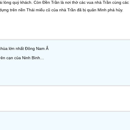
m hài lòng quý khách. Còn Đền Trần là nơi thờ các vua nhà Trần cùng các
dựng trên nền Thái miếu cũ của nhà Trần đã bị quân Minh phá hủy.
chùa lớn nhất Đông Nam Ắ
rên cạn của Ninh Bình…