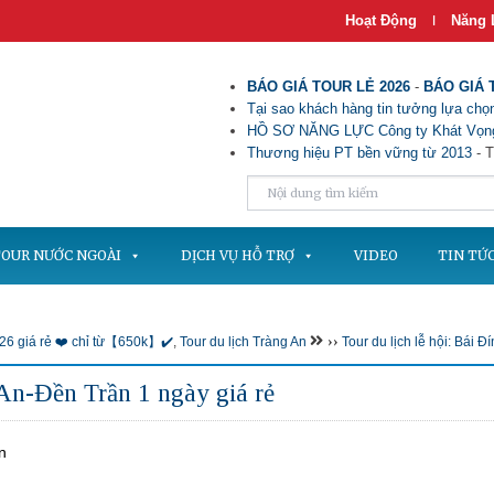
Hoạt Động
Năng 
|
BÁO GIÁ TOUR LẺ 2026
-
BÁO GIÁ 
Tại sao khách hàng tin tưởng lựa chọn
HỒ SƠ NĂNG LỰC Công ty Khát Vọng
Thương hiệu PT bền vững từ 2013
- T
OUR NƯỚC NGOÀI
DỊCH VỤ HỖ TRỢ
VIDEO
TIN TỨ
››
026 giá rẻ ❤️ chỉ từ【650k】✔️
,
Tour du lịch Tràng An
Tour du lịch lễ hội: Bái 
 An-Đền Trần 1 ngày giá rẻ
n