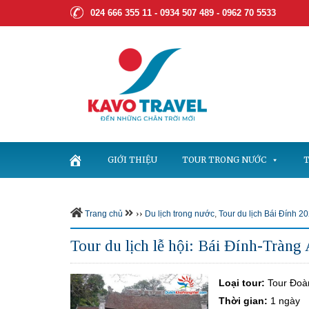
024 666 355 11 - 0934 507 489 -
0962 70 5533
GIỚI THIỆU
TOUR TRONG NƯỚC
T
››
Trang chủ
Du lịch trong nước
,
Tour du lịch Bái Đính 2
Tour du lịch lễ hội: Bái Đính-Tràng
Loại tour:
Tour Đoà
Thời gian:
1 ngày