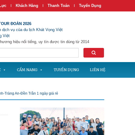
Lực
Khách Hàng
Thanh Toán
Tuyển Dụng
|
|
|
TOUR ĐOÀN 2026
 dịch vụ của du lịch Khát Vọng Việt
 Việt
hương hiệu nổi tiếng, uy tín được tin dùng từ 2014
C
CẨM NANG
TUYỂN DỤNG
LIÊN HỆ
Đính-Tràng An-Đền Trần 1 ngày giá rẻ