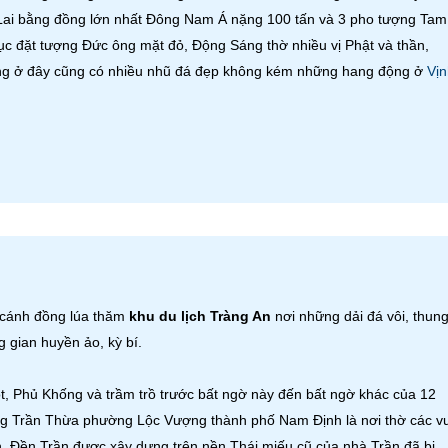
 Lai bằng đồng lớn nhất Đông Nam Á nặng 100 tấn và 3 pho tượng Tam
 đặt tượng Đức ông mặt đỏ, Động Sáng thờ nhiều vị Phật và thần,
ng ở đây cũng có nhiều nhũ đá đẹp không kém những hang động ở
Vịn
a cánh đồng lúa thăm
khu du lịch Tràng An
nơi những dải đá vôi, thun
 gian huyền ảo, kỳ bí.
 Phủ Khống và trầm trồ trước bất ngờ này đến bất ngờ khác của 12
g Trần Thừa phường Lộc Vượng thành phố Nam Định là nơi thờ các v
n. Đền Trần được xây dựng trên nền Thái miếu cũ của nhà Trần đã bị