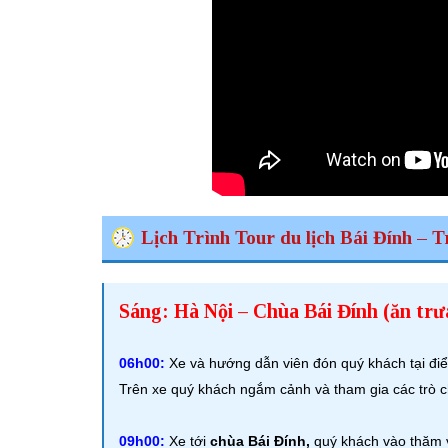
Lịch Trình Tour du lịch Bái Đính – 
Sáng: Hà Nội – Chùa Bái Đính (ăn trư
06h00:
Xe và hướng dẫn viên đón quý khách tại điể
Trên xe quý khách ngắm cảnh và tham gia các trò ch
09h00:
Xe tới
chùa Bái Đính,
quý khách vào thăm v