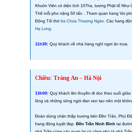
Khuôn Viên có diện tích 107ha, tượng Phật tổ Như
Thế mỗi pho nặng 50 tấn…Tham quan hang Voi phục
Động Tối thờ
bà Chúa Thượng Ngàn
. Các hang độ
Hạ Long
.
11h30:
Quý khách về nhà hàng nghỉ ngơi ăn trưa.
Chiều: Tràng An – Hà Nội
13h00:
Quý khách lên thuyền đi dọc theo suối giữ
lũng và những sông ngòi đan xen tạo nên một không
Đoàn dừng chân thắp hương bên Đền Trần, Phủ Đột,
hang động tuyệt đẹp.
Đền Trần Ninh Bình
tại đườn
nhà Trần cùng các quan lại có công phù tá nhà Trầ