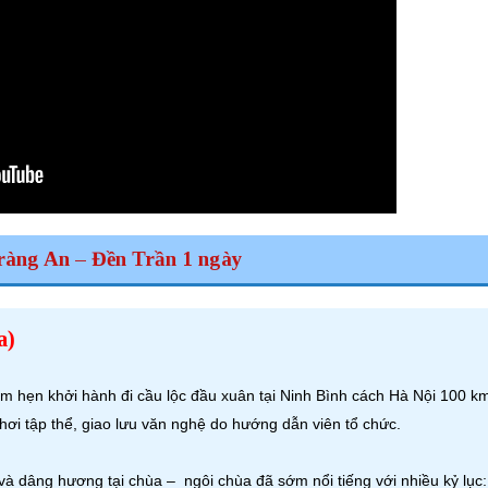
Tràng An – Đền Trần 1 ngày
a)
m hẹn khởi hành đi cầu lộc đầu xuân tại Ninh Bình cách Hà Nội 100 k
ơi tập thể, giao lưu văn nghệ do hướng dẫn viên tổ chức.
à dâng hương tại chùa – ngôi chùa đã sớm nổi tiếng với nhiều kỷ lục: