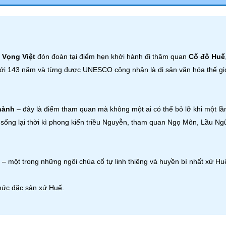
t Vọng Việt
đón đoàn tại điểm hẹn khởi hành đi thăm quan
Cố đô Huế
 với 143 năm và từng được UNESCO công nhận là di sản văn hóa thế gi
hành
– đây là điểm tham quan mà không một ai có thể bỏ lỡ khi một lầ
sống lại thời kì phong kiến triều Nguyễn, tham quan Ngọ Môn, Lầu Ng
– một trong những ngôi chùa cổ tự linh thiêng và huyền bí nhất xứ Hu
hức đặc sản xứ Huế.