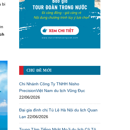
 bi
ên
ịch
CHỦ ĐỀ MỚI
Chi Nhánh Công Ty TNHH Nisho
PrecisionViệt Nam du lịch Vũng Đục
22/06/2026
Đại gia đình chị Tú Lệ Hà Nội du lịch Quan
Lạn
22/06/2026
Trung Tâm Tiếng Nhật MoJi du lịch Cô Tô