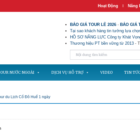
Hoạt Động
Năng 
|
BÁO GIÁ TOUR LẺ 2026
-
BÁO GIÁ 
Tại sao khách hàng tin tưởng lựa chọn
HỒ SƠ NĂNG LỰC Công ty Khát Vọng
Thương hiệu PT bền vững từ 2013
- T
OUR NƯỚC NGOÀI
DỊCH VỤ HỖ TRỢ
VIDEO
TIN TỨ
our du Lịch Cố Đô Huế 1 ngày
n