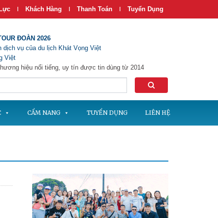
Lực
Khách Hàng
Thanh Toán
Tuyển Dụng
|
|
|
TOUR ĐOÀN 2026
 dịch vụ của du lịch Khát Vọng Việt
 Việt
hương hiệu nổi tiếng, uy tín được tin dùng từ 2014
C
CẨM NANG
TUYỂN DỤNG
LIÊN HỆ