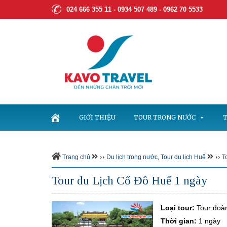
024 666 355 11 - 0934 507 489 -
0962 70 5533
GIỚI THIỆU
TOUR TRONG NƯỚC
T
››
››
Trang chủ
Du lịch trong nước
,
Tour du lịch Huế
T
Tour du Lịch Cố Đô Huế 1 ngày
Loại tour:
Tour đoà
Thời gian:
1 ngày