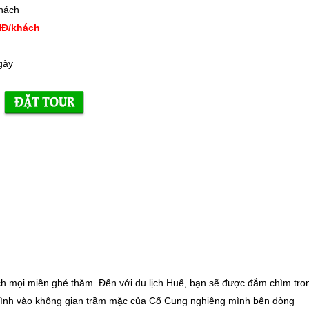
hách
NĐ/khách
gày
ch mọi miền ghé thăm. Đến với du lịch Huế, bạn sẽ được đắm chìm tro
mình vào không gian trầm mặc của Cố Cung nghiêng mình bên dòng