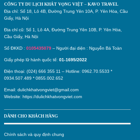
CÔNG TY DU LỊCH KHÁT VỌNG VIỆT – KAVO TRAVEL
Địa chỉ:
Số 18, Lô 4B, Đường Trung Yên 10A, P. Yên Hòa, Cầu
Giấy, Hà Nội
Địa chỉ cũ:
Số 1, Lô 4A, Đường Trung Yên 10B, P. Yên Hòa,
Cầu Giấy, Hà Nội
Số ĐKKD :
0105435079
– Người đại diện : Nguyễn Bá Toàn
Giấy phép lữ hành quốc tế:
01-1695/2022
Điện thoại: (024) 666 355 11 – Hotline:
0962.70.5533
*
0934.507.489
*
0855.002.652
Email:
dulichkhatvongviet@gmail.com
Website:
https://dulichkhatvongviet.com
DÀNH CHO KHÁCH HÀNG
Chính sách và quy định chung