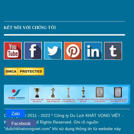
KẾT NỐI VỚI CHÚNG TÔI
Zalo
Copyright © 2011 - 2022 * Công ty Du Lịch KHÁT VỌNG VIỆT -
KAVO TRAVEL. All Rights Reserved. Ghi rõ nguồn
Facebook
"dulichkhatvongviet.com" khi sử dụng thông tin từ website này