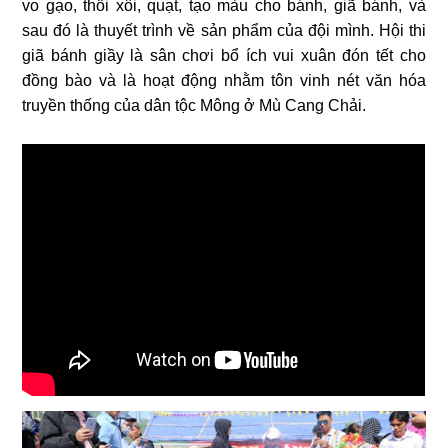
vo gạo, thổi xôi, quạt, tạo màu cho bánh, giã bánh, và
sau đó là thuyết trình về sản phẩm của đội mình. Hội thi
giã bánh giầy là sân chơi bổ ích vui xuân đón tết cho
đồng bào và là hoạt động nhằm tôn vinh nét văn hóa
truyền thống của dân tộc Mông ở Mù Cang Chải.