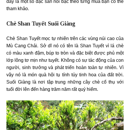
đây là một số đặc sản nổi bậc theo từng mùa bạn có thể
tham khảo.
Chè Shan Tuyết Suối Giàng
Chè Shan Tuyết mọc tự nhiên trên các vùng núi cao của
Mù Cang Chải. Sở dĩ nó có tên là Shan Tuyết vì lá chè
có màu xanh đậm, búp to tròn và đặc biệt được phủ một
lớp lông tơ mịn như tuyết. Không có sự tác động của con
người, sinh trưởng và phát triển hoàn toàn tự nhiên. Vì
vậy nó là món quà hội tụ tính túy tinh hoa của đất trời.
Suối Giàng là nơi tập trung những cây chè cổ thụ với
tuổi đời lên đến hàng trăm năm rất quý hiếm.