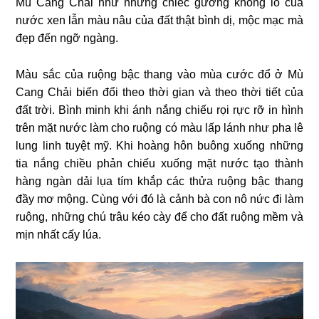
Mù Cang Chải như những chiếc gương khổng lồ của
nước xen lẫn màu nâu của đất thật bình dị, mộc mạc mà
đẹp đến ngỡ ngàng.
Màu sắc của ruộng bậc thang vào mùa cước đổ ở Mù
Cang Chải biến đổi theo thời gian và theo thời tiết của
đất trời. Bình minh khi ánh nắng chiếu rọi rực rỡ in hình
trên mặt nước làm cho ruộng có màu lấp lánh như pha lê
lung linh tuyệt mỹ. Khi hoàng hôn buông xuống những
tia nắng chiều phản chiếu xuống mặt nước tạo thành
hàng ngàn dải lụa tím khắp các thửa ruộng bậc thang
đầy mơ mộng. Cùng với đó là cảnh bà con nô nức đi làm
ruộng, những chú trâu kéo cày để cho đất ruộng mềm và
mịn nhất cấy lúa.