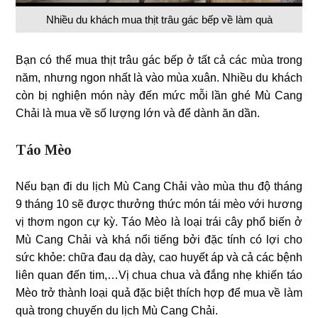
Nhiều du khách mua thịt trâu gác bếp về làm quà
Bạn có thể mua thịt trâu gác bếp ở tất cả các mùa trong
năm, nhưng ngon nhất là vào mùa xuân. Nhiều du khách
còn bị nghiện món này đến mức mỗi lần ghé Mù Cang
Chải là mua về số lượng lớn và để dành ăn dần.
Táo Mèo
Nếu bạn đi du lịch Mù Cang Chải vào mùa thu độ tháng
9 tháng 10 sẽ được thưởng thức món tái mèo với hương
vị thơm ngon cự kỳ. Táo Mèo là loại trái cây phổ biến ở
Mù Cang Chải và khá nổi tiếng bởi đặc tính có lợi cho
sức khỏe: chữa đau dạ dày, cao huyết áp và cả các bệnh
liên quan đến tim,…Vị chua chua và đắng nhẹ khiến táo
Mèo trở thành loại quả đặc biệt thích hợp để mua về làm
quà trong chuyến du lịch Mù Cang Chải.