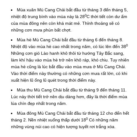
Mùa xuân Mù Cang Chải bắt đầu từ tháng 3 đến tháng 5,
0
nhiệt độ trung bình vào mùa này là 28
C thời tiết còn dư ấm
của mùa đông nên còn khá mát mẻ. Thỉnh thoảng sẽ có
những cơn mưa phùn bất chợt.
Mùa hè Mù Cang Chải bắt đầu từ tháng 6 đến tháng 8.
0
Nhiệt độ vào mùa hè cao nhất trong năm, có lúc lên đến 38
Những cơn gió Lào hanh khô thôi từ hướng Tây Bắc sang,
làm khí hậu vào mùa hè trở nên khô ráp, khó chiu. Tuy nhiên
mùa hè cũng là lúc bắt đầu vào mùa mưa ở Mù Cang Chải.
Vào thời điểm này thường có những cơn mưa rất lớn, có khi
xuất hiện lũ ống lũ quét trong thời điểm này.
Mùa thu Mù Cang Chải bắt đầu từ tháng 9 đến tháng 11.
Lúc này thời tiết trở nên dịu dàng hơn, đây là thời điểm mùa
lúa chín đẹp nhất trong năm.
Mùa đông Mù Cang Chải bắt đầu từ tháng 12 cho đến hết
0
tháng 2. Nền nhiệt xuống thấp dưới 18
Có những năm
những vùng núi cao có hiện tượng tuyết rơi trắng xóa.