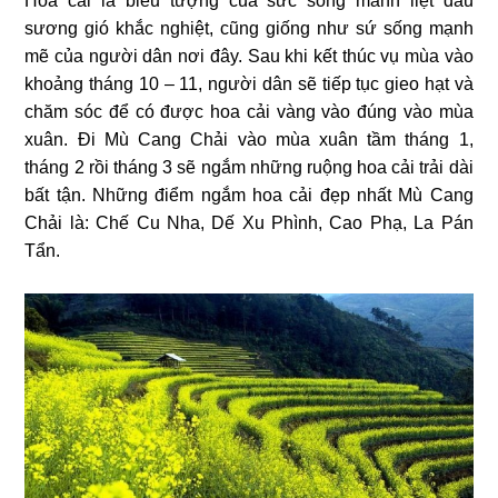
Hoa cải là biểu tượng của sức sống mãnh liệt dẫu
sương gió khắc nghiệt, cũng giống như sứ sống mạnh
mẽ của người dân nơi đây. Sau khi kết thúc vụ mùa vào
khoảng tháng 10 – 11, người dân sẽ tiếp tục gieo hạt và
chăm sóc để có được hoa cải vàng vào đúng vào mùa
xuân. Đi Mù Cang Chải vào mùa xuân tầm tháng 1,
tháng 2 rồi tháng 3 sẽ ngắm những ruộng hoa cải trải dài
bất tận. Những điểm ngắm hoa cải đẹp nhất Mù Cang
Chải là: Chế Cu Nha, Dế Xu Phình, Cao Phạ, La Pán
Tẩn.