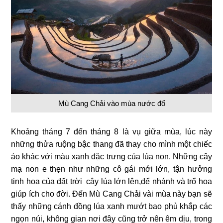
Mù Cang Chải vào mùa nước đổ
Khoảng tháng 7 đến tháng 8 là vụ giữa mùa, lúc này
những thửa ruộng bậc thang đã thay cho mình một chiếc
áo khác với màu xanh đặc trưng của lúa non. Những cây
mạ non e thẹn như những cô gái mới lớn, tận hưởng
tinh hoa của đất trời cây lúa lớn lên,để nhánh và trổ hoa
giúp ích cho đời. Đến Mù Cang Chải vài mùa này bạn sẽ
thấy những cánh đồng lúa xanh mướt bao phủ khắp các
ngọn núi, không gian nơi đây cũng trở nên êm dịu, trong