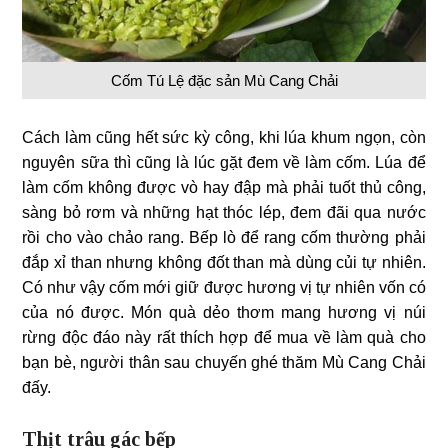
Cốm Tú Lệ đặc sản Mù Cang Chải
Cách làm cũng hết sức kỳ công, khi lúa khum ngọn, còn
nguyên sữa thì cũng là lúc gặt đem về làm cốm. Lúa để
làm cốm không được vò hay đập mà phải tuốt thủ công,
sàng bỏ rơm và những hạt thóc lép, đem đãi qua nước
rồi cho vào chảo rang. Bếp lò để rang cốm thường phải
đắp xỉ than nhưng không đốt than mà dùng củi tự nhiên.
Có như vậy cốm mới giữ được hương vị tự nhiên vốn có
của nó được. Món quà dẻo thơm mang hương vị núi
rừng độc đáo này rất thích hợp để mua về làm quà cho
bạn bè, người thân sau chuyến ghé thăm Mù Cang Chải
đấy.
Thịt trâu gác bếp