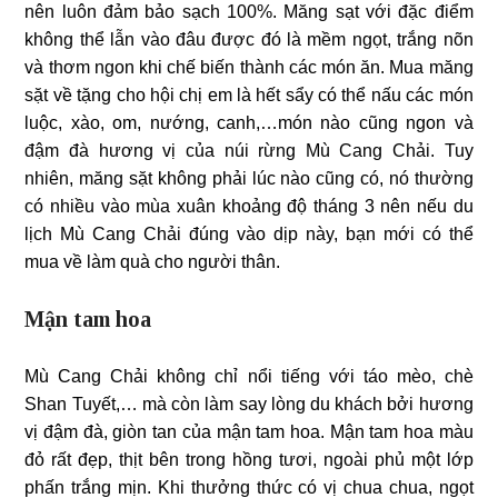
nên luôn đảm bảo sạch 100%. Măng sạt với đặc điểm
không thể lẫn vào đâu được đó là mềm ngọt, trắng nõn
và thơm ngon khi chế biến thành các món ăn. Mua măng
sặt về tặng cho hội chị em là hết sẩy có thể nấu các món
luộc, xào, om, nướng, canh,…món nào cũng ngon và
đậm đà hương vị của núi rừng Mù Cang Chải. Tuy
nhiên, măng sặt không phải lúc nào cũng có, nó thường
có nhiều vào mùa xuân khoảng độ tháng 3 nên nếu du
lịch Mù Cang Chải đúng vào dịp này, bạn mới có thể
mua về làm quà cho người thân.
Mận tam hoa
Mù Cang Chải không chỉ nổi tiếng với táo mèo, chè
Shan Tuyết,… mà còn làm say lòng du khách bởi hương
vị đậm đà, giòn tan của mận tam hoa. Mận tam hoa màu
đỏ rất đẹp, thịt bên trong hồng tươi, ngoài phủ một lớp
phấn trắng mịn. Khi thưởng thức có vị chua chua, ngọt