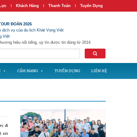
Lực
Khách Hàng
Thanh Toán
Tuyển Dụng
|
|
|
TOUR ĐOÀN 2026
 dịch vụ của du lịch Khát Vọng Việt
 Việt
hương hiệu nổi tiếng, uy tín được tin dùng từ 2014
C
CẨM NANG
TUYỂN DỤNG
LIÊN HỆ
ợc đi
t xin