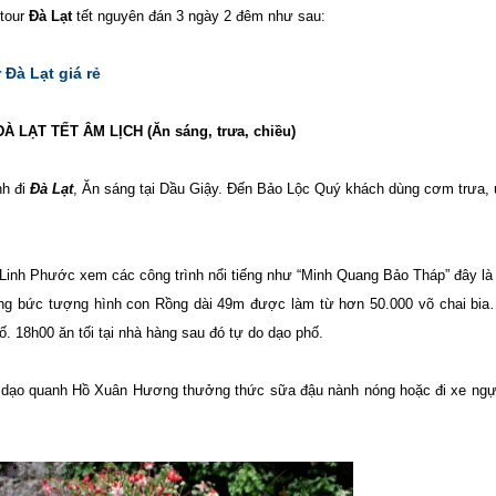
 tour
Đà Lạt
tết nguyên đán 3 ngày 2 đêm như sau:
 Đà Lạt giá rẻ
À LẠT TẾT ÂM LỊCH (Ăn sáng, trưa, chiều)
nh đi
Đà Lạt
, Ăn sáng tại Dầu Giậy. Đến Bảo Lộc Quý khách dùng cơm trưa,
inh Phước xem các công trình nổi tiếng như “Minh Quang Bảo Tháp” đây là
ng bức tượng hình con Rồng dài 49m được làm từ hơn 50.000 võ chai bia
. 18h00 ăn tối tại nhà hàng sau đó tự do dạo phố.
, dạo quanh Hồ Xuân Hương thưởng thức sữa đậu nành nóng hoặc đi xe ng