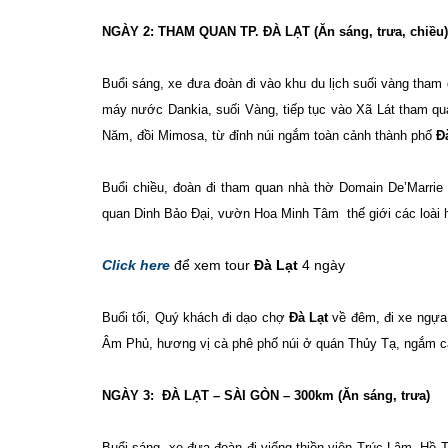
NGÀY 2: THAM QUAN TP. ĐÀ LẠT (Ăn sáng, trưa, chiều)
Buổi sáng, xe đưa đoàn đi vào khu du lịch suối vàng tham
máy nước Dankia, suối Vàng, tiếp tục vào Xã Lát tham q
Năm, đồi Mimosa, từ đỉnh núi ngắm toàn cảnh thành phố
Đ
Buổi chiều, đoàn đi tham quan nhà thờ Domain De’Marrie
quan Dinh Bảo Đại, vườn Hoa Minh Tâm thế giới các loài h
Click here
để xem tour
Đà Lạt
4 ngày
Buổi tối, Quý khách đi dạo chợ
Đà Lạt
về đêm, đi xe ngự
Âm Phủ, hương vị cà phê phố núi ở quán Thủy Tạ, ngắm
NGÀY 3: ĐÀ LẠT – SÀI GÒN – 300km (Ăn sáng, trưa)
Buổi sáng, xe đưa đoàn đi viếng thiền viện Trúc Lâm, Hồ 