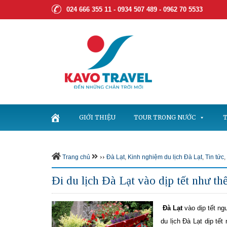
024 666 355 11 - 0934 507 489 -
0962 70 5533
GIỚI THIỆU
TOUR TRONG NƯỚC
T
››
Trang chủ
Đà Lạt
,
Kinh nghiệm du lịch Đà Lạt
,
Tin tức
,
Đi du lịch Đà Lạt vào dịp tết như th
Đà Lạt
vào dịp tết ng
du lịch Đà Lạt dịp tế