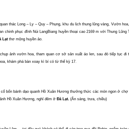
 quan thác Long – Ly – Quy – Phụng, khu du lịch thung lũng vàng, Vườn hoa
uan chinh phục đĩnh Núi LangBiang huyền thoại cao 2169 m với Thung Lũng
à Lạt
thơ mộng huyền ảo.
 chụp ảnh vườn hoa, tham quan cơ sở sản xuất áo len, sau đó tiếp tục đi
oa, khám phá bàn xoay kì bí có từ thế kỳ 17.
a cổ bốn bánh dạo quanh Hồ Xuân Hương thưởng thức các món ngon ở chợ
 cảnh Hồ Xuân Hương, nghỉ đêm ở
Đà Lạt.
(Ăn sáng, trưa, chiều)
Tuyền Lâm, – tại đây quý khách có thể đi cáp treo qua đồi Robin, ngắm toàn