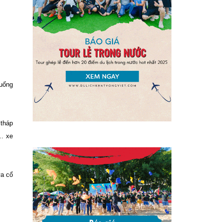
 uống
 tháp
… xe
ựa cổ