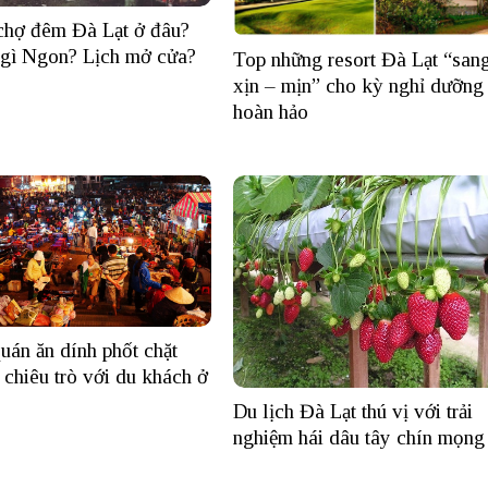
 chợ đêm Đà Lạt ở đâu?
gì Ngon? Lịch mở cửa?
Top những resort Đà Lạt “san
xịn – mịn” cho kỳ nghỉ dưỡng
hoàn hảo
án ăn dính phốt chặt
chiêu trò với du khách ở
Du lịch Đà Lạt thú vị với trải
nghiệm hái dâu tây chín mọng