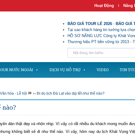
Hoạt Động
Năng 
|
BÁO GIÁ TOUR LẺ 2026
-
BÁO GIÁ 
Tại sao khách hàng tin tưởng lựa chọn
HỒ SƠ NĂNG LỰC Công ty Khát Vọng
Thương hiệu PT bền vững từ 2013
- T
OUR NƯỚC NGOÀI
DỊCH VỤ HỖ TRỢ
VIDEO
TIN TỨ
››
Văn hóa - Lễ hội
Đi du lịch Đà Lạt vào dịp tết như thế nào?
ế nào?
uyên đán thật đẹp và nhộn nhịp. Vì vậy có rất nhiều du khách mong muốn đư
t nhưng không biết sẽ đi như thế nào. Vì vậy, hôm nay du lịch Khát Vọng Việ