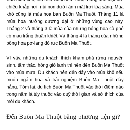
chiếu khắp nơi, núi non dưới ánh mặt trời tỏa sáng. Mùa
khô cũng là mùa hoa ban Buôn Ma Thuột. Tháng 11 là
mùa hoa hướng dương dại ở những vùng cao này.
Tháng 2 và tháng 3 là mùa của những bông hoa cà phê
có màu trắng thuần khiết. Và tháng 4 là tháng của những
bông hoa pơ-lang đỏ rực Buôn Ma Thuột.
Vì vậy, những du khách thích khám phá rừng nguyên
sinh, tắm thác, hóng gió lạnh thì nên đến Buôn Ma Thuột
vào mùa mưa. Du khách nên đến đây vào mùa khô nếu
muốn ngắm hoa và trải nghiệm Buôn Ma Thuột đầy
nắng. Tóm lại, du lịch Buôn Ma Thuột vào thời điểm nào
trong năm là tùy thuộc vào quỹ thời gian và sở thích của
mỗi du khách.
Đến Buôn Ma Thuột bằng phương tiện gì?