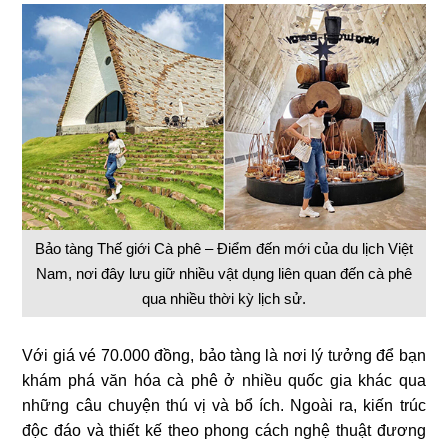
Bảo tàng Thế giới Cà phê – Điểm đến mới của du lịch Việt
Nam, nơi đây lưu giữ nhiều vật dụng liên quan đến cà phê
qua nhiều thời kỳ lịch sử.
Với giá vé 70.000 đồng, bảo tàng là nơi lý tưởng để bạn
khám phá văn hóa cà phê ở nhiều quốc gia khác qua
những câu chuyện thú vị và bổ ích. Ngoài ra, kiến ​​trúc
độc đáo và thiết kế theo phong cách nghệ thuật đương