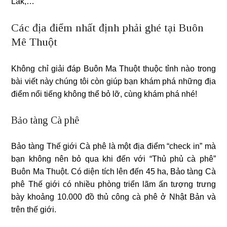
Lắk,…
Các địa điểm nhất định phải ghé tại Buôn
Mê Thuột
Không chỉ giải đáp Buôn Ma Thuột thuộc tỉnh nào trong
bài viết này chúng tôi còn giúp bạn khám phá những địa
điểm nổi tiếng không thể bỏ lỡ, cùng khám phá nhé!
Bảo tàng Cà phê
Bảo tàng Thế giới Cà phê là một địa điểm “check in” mà
bạn không nên bỏ qua khi đến với “Thủ phủ cà phê”
Buôn Ma Thuột. Có diện tích lên đến 45 ha, Bảo tàng Cà
phê Thế giới có nhiều phòng triển lãm ấn tượng trưng
bày khoảng 10.000 đồ thủ công cà phê ở Nhật Bản và
trên thế giới.