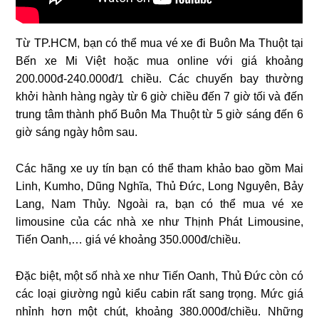
Từ TP.HCM, bạn có thể mua vé xe đi Buôn Ma Thuột tại
Bến xe Mi Việt hoặc mua online với giá khoảng
200.000đ-240.000đ/1 chiều. Các chuyến bay thường
khởi hành hàng ngày từ 6 giờ chiều đến 7 giờ tối và đến
trung tâm thành phố Buôn Ma Thuột từ 5 giờ sáng đến 6
giờ sáng ngày hôm sau.
Các hãng xe uy tín bạn có thể tham khảo bao gồm Mai
Linh, Kumho, Dũng Nghĩa, Thủ Đức, Long Nguyên, Bảy
Lang, Nam Thủy. Ngoài ra, bạn có thể mua vé xe
limousine của các nhà xe như Thịnh Phát Limousine,
Tiến Oanh,… giá vé khoảng 350.000đ/chiều.
Đặc biệt, một số nhà xe như Tiến Oanh, Thủ Đức còn có
các loại giường ngủ kiểu cabin rất sang trọng. Mức giá
nhỉnh hơn một chút, khoảng 380.000đ/chiều. Những