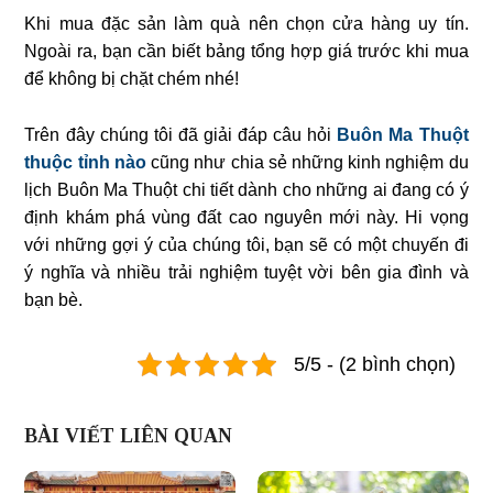
Khi mua đặc sản làm quà nên chọn cửa hàng uy tín.
Ngoài ra, bạn cần biết bảng tổng hợp giá trước khi mua
để không bị chặt chém nhé!
Trên đây chúng tôi đã giải đáp câu hỏi
Buôn Ma Thuột
thuộc tỉnh nào
cũng như chia sẻ những kinh nghiệm du
lịch Buôn Ma Thuột chi tiết dành cho những ai đang có ý
định khám phá vùng đất cao nguyên mới này. Hi vọng
với những gợi ý của chúng tôi, bạn sẽ có một chuyến đi
ý nghĩa và nhiều trải nghiệm tuyệt vời bên gia đình và
bạn bè.
5/5 - (2 bình chọn)
BÀI VIẾT LIÊN QUAN