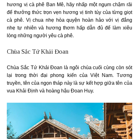
hương vị cà phê Ban Mê, hãy nhấp một ngụm chậm rãi
để thưởng thức trọn vẹn hương vị tinh túy của từng giọt
cà phê. Vị chua nhẹ hòa quyện hoàn hảo với vị đắng
nhẹ tự nhiên và hương thơm hấp dẫn đủ để làm xiêu
lòng những người yêu cà phê.
Chùa Sắc Tứ Khải Đoan
Chùa Sắc Tứ Khải Đoan là ngôi chùa cuối cùng còn sót
lại trong thời đại phong kiến ​​của Việt Nam. Tương
truyền, tên của ngọn tháp này là sự kết hợp giữa tên của
vua Khải Định và hoàng hậu Đoan Huy.