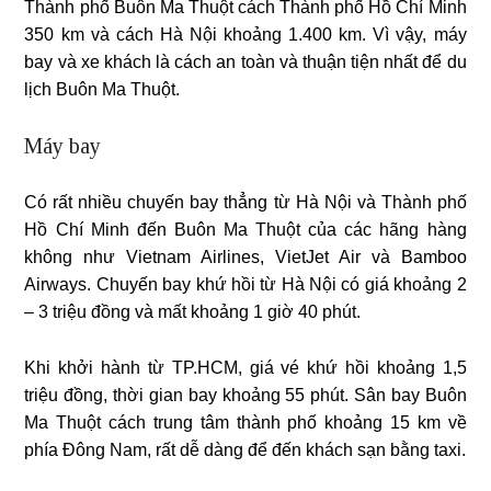
Thành phố Buôn Ma Thuột cách Thành phố Hồ Chí Minh
350 km và cách Hà Nội khoảng 1.400 km. Vì vậy, máy
bay và xe khách là cách an toàn và thuận tiện nhất để du
lịch Buôn Ma Thuột.
Máy bay
Có rất nhiều chuyến bay thẳng từ Hà Nội và Thành phố
Hồ Chí Minh đến Buôn Ma Thuột của các hãng hàng
không như Vietnam Airlines, VietJet Air và Bamboo
Airways. Chuyến bay khứ hồi từ Hà Nội có giá khoảng 2
– 3 triệu đồng và mất khoảng 1 giờ 40 phút.
Khi khởi hành từ TP.HCM, giá vé khứ hồi khoảng 1,5
triệu đồng, thời gian bay khoảng 55 phút. Sân bay Buôn
Ma Thuột cách trung tâm thành phố khoảng 15 km về
phía Đông Nam, rất dễ dàng để đến khách sạn bằng taxi.