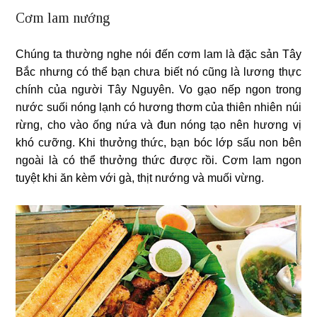
Cơm lam nướng
Chúng ta thường nghe nói đến cơm lam là đặc sản Tây
Bắc nhưng có thể bạn chưa biết nó cũng là lương thực
chính của người Tây Nguyên. Vo gạo nếp ngon trong
nước suối nóng lạnh có hương thơm của thiên nhiên núi
rừng, cho vào ống nứa và đun nóng tạo nên hương vị
khó cưỡng. Khi thưởng thức, bạn bóc lớp sấu non bên
ngoài là có thể thưởng thức được rồi. Cơm lam ngon
tuyệt khi ăn kèm với gà, thịt nướng và muối vừng.