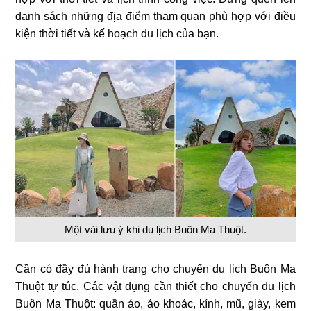
danh sách những địa điểm tham quan phù hợp với điều
kiện thời tiết và kế hoạch du lịch của bạn.
Một vài lưu ý khi du lịch Buôn Ma Thuột.
Cần có đầy đủ hành trang cho chuyến du lịch Buôn Ma
Thuột tự túc. Các vật dụng cần thiết cho chuyến du lịch
Buôn Ma Thuột: quần áo, áo khoác, kính, mũ, giày, kem