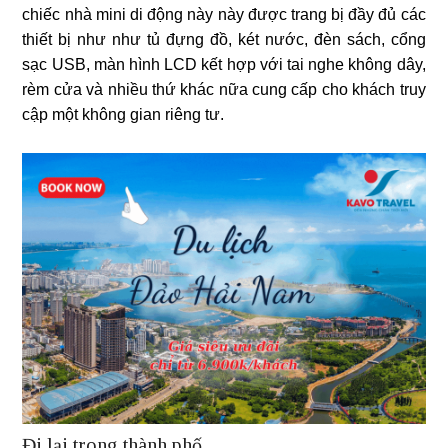
chiếc nhà mini di động này này được trang bị đầy đủ các
thiết bị như như tủ đựng đồ, két nước, đèn sách, cổng
sạc USB, màn hình LCD kết hợp với tai nghe không dây,
rèm cửa và nhiều thứ khác nữa cung cấp cho khách truy
cập một không gian riêng tư.
Đi lại trong thành phố