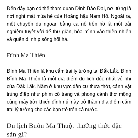
Đến đây bạn có thể tham quan Dinh Bảo Đại, nơi từng là
nơi nghỉ mát mùa hè của Hoàng hậu Nam Hồ. Ngoài ra,
một chuyến du ngoạn bằng ca nô trên hồ là một trải
nghiệm tuyệt vời để thư giãn, hòa mình vào thiên nhiên
và quên đi nhịp sống hối hả.
Đỉnh Ma Thiên
Đỉnh Ma Thiên là khu cắm trại lý tưởng tại Đắk Lắk. Đỉnh
Đỉnh Ma Thiên là một địa điểm du lịch độc nhất vô nhị
của Đắk Lắk. Nằm ở khu vực dân cư thưa thớt, cảnh vật
trùng điệp như phim cổ trang và phong cảnh thơ mộng
cùng mây trời khiến đỉnh núi này trở thành địa điểm cắm
trại lý tưởng cho các bạn trẻ trên cả nước.
Du lịch Buôn Ma Thuột thưởng thức đặc
sản gì?