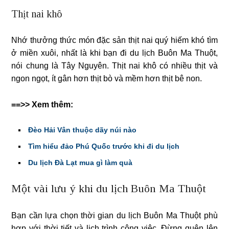
Thịt nai khô
Nhớ thưởng thức món đặc sản thịt nai quý hiếm khó tìm
ở miền xuôi, nhất là khi bạn đi du lịch Buôn Ma Thuột,
nói chung là Tây Nguyên. Thịt nai khô có nhiều thịt và
ngon ngọt, ít gân hơn thịt bò và mềm hơn thịt bê non.
==>> Xem thêm:
Đèo Hải Vân thuộc dãy núi nào
Tìm hiểu đảo Phú Quốc trước khi đi du lịch
Du lịch Đà Lạt mua gì làm quà
Một vài lưu ý khi du lịch Buôn Ma Thuột
Bạn cần lựa chọn thời gian du lịch Buôn Ma Thuột phù
hợp với thời tiết và lịch trình công việc. Đừng quên lên