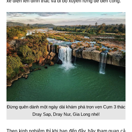
xe điện lên đỉnh thác và đi bộ xuyên rừng để đến cổng.
Đừng quên dành một ngày dài khám phá trọn vẹn Cụm 3 thác
Dray Sap, Dray Nur, Gia Long nhé!
Theo kinh nghiệm thì khi bạn đến đây, hãy tham quan cả