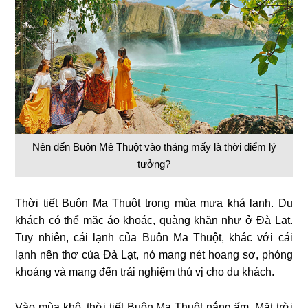
Nên đến Buôn Mê Thuột vào tháng mấy là thời điểm lý
tưởng?
Thời tiết Buôn Ma Thuột trong mùa mưa khá lạnh. Du
khách có thể mặc áo khoác, quàng khăn như ở Đà Lạt.
Tuy nhiên, cái lạnh của Buôn Ma Thuột, khác với cái
lạnh nên thơ của Đà Lạt, nó mang nét hoang sơ, phóng
khoáng và mang đến trải nghiệm thú vị cho du khách.
Vào mùa khô, thời tiết Buôn Ma Thuột nắng ấm. Mặt trời