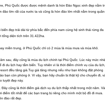
ore, Phú Quốc được được mệnh danh là hòn Đảo Ngọc xinh đẹp nằm t
 đảo lớn rất của nước ta và cũng là hòn đảo lớn nhất nằm trong quần
iển đẹp trải dài từ phía bắc đến phía nam cùng hệ sinh thái rừng đa
 tổng diện tích trên 31.422ha.
ay miền trung, ở Phú Quốc chỉ có 2 mùa là mùa mưa và mùa khô.
ăm sau, đây cũng là mùa du lịch chính tại Phú Quốc. Lúc này mức nhi
đi du lịch hay tắm biển. Tuy nhiên vì là thời điểm chính vụ của du lịch
resort đều tăng giá.Tuy giá tăng nhưng nếu như bạn không đặt phòng
ảo bạn còn phòng ở. Vì vậy, bạn hãy chuẩn bị thật kỹ cho chuyến đi, v
o tuyệt đẹp này.
Đây cũng là thời điểm giá dịch vụ du lịch thấp nhất trong một năm. V
ời điểm tốt nhất để các bạn trang bị riêng cho mình một bộ đồ đi mưa.
ên đảo rất đẹp.