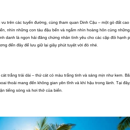
 vi vu trên các tuyến đường, cùng tham quan Dinh Cậu – một gò đất cao
 biển, nhìn những con tàu đậu bến và ngắm nhìn hoàng hôn cùng những 
nh danh là ngọn hải đăng chứng nhân tình yêu cho các cặp đôi hạnh 
ơng đến đây để lưu giữ lại giây phút tuyệt vời đó nhé.
 cát trắng trải dài – thứ cát có màu trắng tinh và sáng mịn như kem. Bã
hoai thoải mang đến không gian yên tĩnh và khí hậu trong lành. Tại đây
n tiếng sóng và hơi thở của biển.