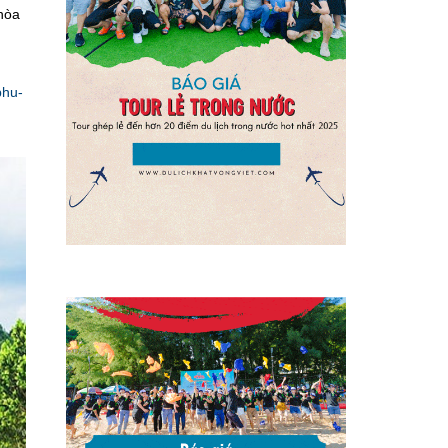
hòa
phu-