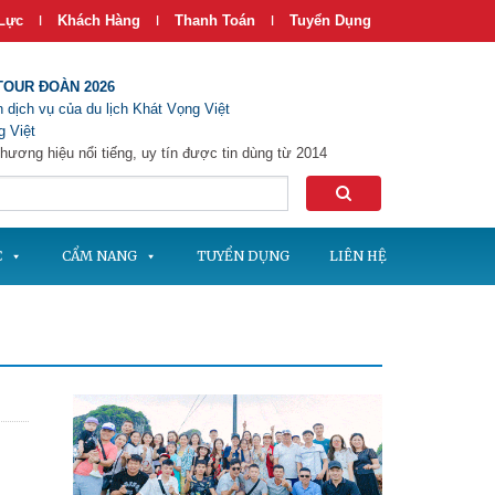
Lực
Khách Hàng
Thanh Toán
Tuyển Dụng
|
|
|
TOUR ĐOÀN 2026
 dịch vụ của du lịch Khát Vọng Việt
 Việt
hương hiệu nổi tiếng, uy tín được tin dùng từ 2014
C
CẨM NANG
TUYỂN DỤNG
LIÊN HỆ