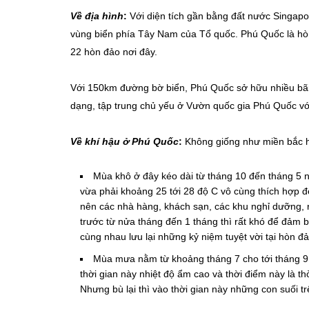
Về địa hình
:
Với diện tích gần bằng đất nước Singap
vùng biển phía Tây Nam của Tổ quốc. Phú Quốc là hòn
22 hòn đảo nơi đây.
Với 150km đường bờ biển, Phú Quốc sở hữu nhiều bãi b
dạng, tập trung chủ yếu ở Vườn quốc gia Phú Quốc với
Về khí hậu ở Phú Quốc
:
Không giống như miền bắc h
Mùa khô ở đây kéo dài từ tháng 10 đến tháng 5 n
vừa phải khoảng 25 tới 28 độ C vô cùng thích hợp để 
nên các nhà hàng, khách sạn, các khu nghỉ dưỡng, 
trước từ nửa tháng đến 1 tháng thì rất khó để đảm b
cùng nhau lưu lại những kỷ niệm tuyệt vời tại hòn đả
Mùa mưa nằm từ khoảng tháng 7 cho tới tháng 9. 
thời gian này nhiệt độ ẩm cao và thời điểm này là th
Nhưng bù lại thì vào thời gian này những con suối tr