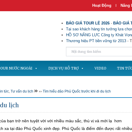
Hoạt Động
Năng 
|
BÁO GIÁ TOUR LẺ 2026
-
BÁO GIÁ 
Tại sao khách hàng tin tưởng lựa chọn
HỒ SƠ NĂNG LỰC Công ty Khát Vọng
Thương hiệu PT bền vững từ 2013
- T
OUR NƯỚC NGOÀI
DỊCH VỤ HỖ TRỢ
VIDEO
TIN TỨ
››
in tức
,
Tư vấn du lịch
Tìm hiểu đảo Phú Quốc trước khi đi du lịch
du lịch
ủa bạn trở nên tuyệt vời với nhiều màu sắc, thú vị và mới lạ hơn
ịch xa tại đảo Phú Quốc xinh đẹp. Phú Quốc là điểm đến được rất nhiều