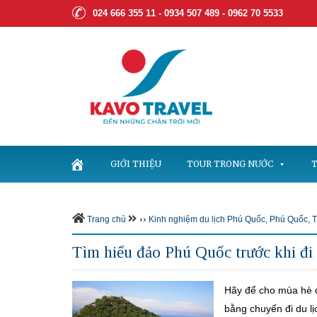
024 666 355 11 - 0934 507 489 -
0962 70 5533
GIỚI THIỆU
TOUR TRONG NƯỚC
T
››
Trang chủ
Kinh nghiệm du lịch Phú Quốc
,
Phú Quốc
,
T
Tìm hiểu đảo Phú Quốc trước khi đi 
Hãy để cho mùa hè c
bằng chuyến đi du l