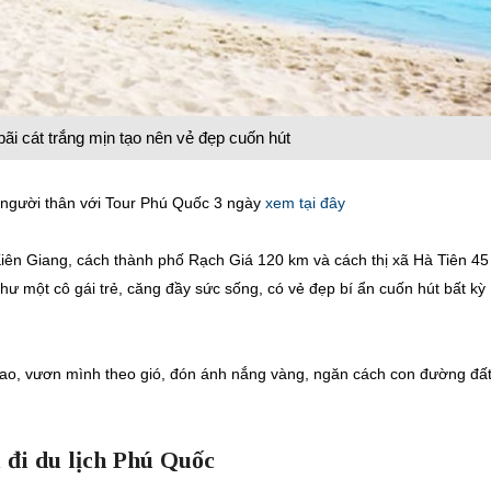
bãi cát trắng mịn tạo nên vẻ đẹp cuốn hút
 người thân với Tour Phú Quốc 3 ngày
xem tại đây
ên Giang, cách thành phố Rạch Giá 120 km và cách thị xã Hà Tiên 45
ư một cô gái trẻ, căng đầy sức sống, có vẻ đẹp bí ẩn cuốn hút bất kỳ
ao, vươn mình theo gió, đón ánh nắng vàng, ngăn cách con đường đấ
 đi du lịch Phú Quốc