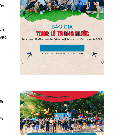
còn
ến
 vào
đến
ng