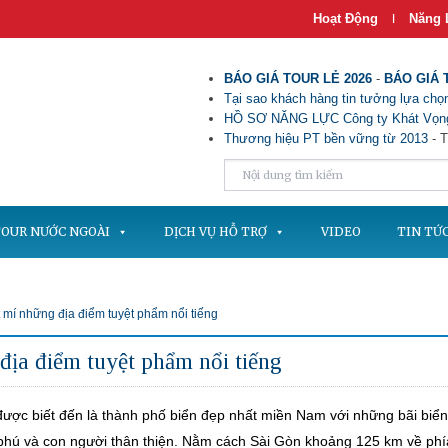
Hoạt Động
Năng 
|
BÁO GIÁ TOUR LẺ 2026
-
BÁO GIÁ 
Tại sao khách hàng tin tưởng lựa chọn
HỒ SƠ NĂNG LỰC Công ty Khát Vọng
Thương hiệu PT bền vững từ 2013
- T
OUR NƯỚC NGOÀI
DỊCH VỤ HỖ TRỢ
VIDEO
TIN TỨ
 mí những địa điểm tuyệt phẩm nổi tiếng
địa điểm tuyệt phẩm nổi tiếng
được biết đến là thành phố biển đẹp nhất miền Nam với những bãi biển 
phú và con người thân thiện. Nằm cách Sài Gòn khoảng 125 km về phí