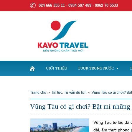
024 666 355 11 - 0934 507 489 -
0962 70 5533
GIỚI THIỆU
TOUR TRONG NƯỚC
T
››
››
Trang chủ
Tin tức
,
Tư vấn du lịch
Vũng Tàu có gì chơi? Bật
Vũng Tàu có gì chơi? Bật mí những 
Vũng Tàu từ lâu đã 
dài, ẩm thực phong 