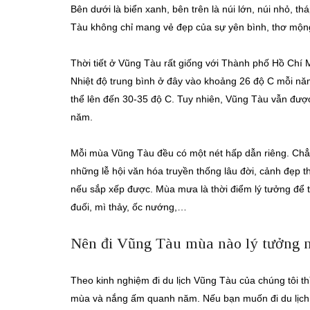
Bên dưới là biển xanh, bên trên là núi lớn, núi nhỏ,
Tàu không chỉ mang vẻ đẹp của sự yên bình, thơ mộng
Thời tiết ở Vũng Tàu rất giống với Thành phố Hồ Chí 
Nhiệt độ trung bình ở đây vào khoảng 26 độ C mỗi năm, 
thể lên đến 30-35 độ C. Tuy nhiên, Vũng Tàu vẫn được
năm.
Mỗi mùa Vũng Tàu đều có một nét hấp dẫn riêng. Chẳn
những lễ hội văn hóa truyền thống lâu đời, cảnh đẹp
nếu sắp xếp được. Mùa mưa là thời điểm lý tưởng để 
đuối, mì thảy, ốc nướng,…
Nên đi Vũng Tàu mùa nào lý tưởng 
Theo kinh nghiệm đi du lịch Vũng Tàu của chúng tôi th
mùa và nắng ấm quanh năm. Nếu bạn muốn đi du lịch V