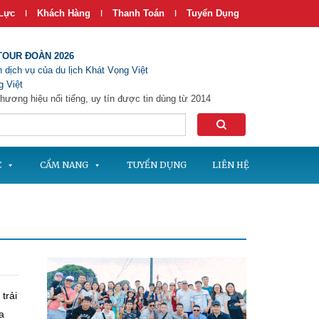
Lực
Khách Hàng
Thanh Toán
Tuyển Dụng
|
|
|
TOUR ĐOÀN 2026
 dịch vụ của du lịch Khát Vọng Việt
 Việt
hương hiệu nổi tiếng, uy tín được tin dùng từ 2014
C
CẨM NANG
TUYỂN DỤNG
LIÊN HỆ
trải
a