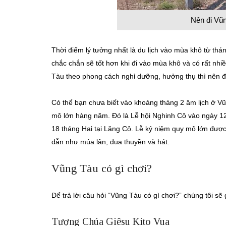
Nên đi Vũ
Thời điểm lý tưởng nhất là du lịch vào mùa khô từ thá
chắc chắn sẽ tốt hơn khi đi vào mùa khô và có rất nhi
Tàu theo phong cách nghỉ dưỡng, hưởng thụ thì nên đ
Có thể bạn chưa biết vào khoảng tháng 2 âm lịch ở Vũ
mô lớn hàng năm. Đó là Lễ hội Nghinh Cô vào ngày 12
18 tháng Hai tại Lăng Cô. Lễ kỷ niệm quy mô lớn được 
dẫn như múa lân, đua thuyền và hát.
Vũng Tàu có gì chơi?
Để trả lời câu hỏi “Vũng Tàu có gì chơi?” chúng tôi sẽ 
Tượng Chúa Giêsu Kito Vua