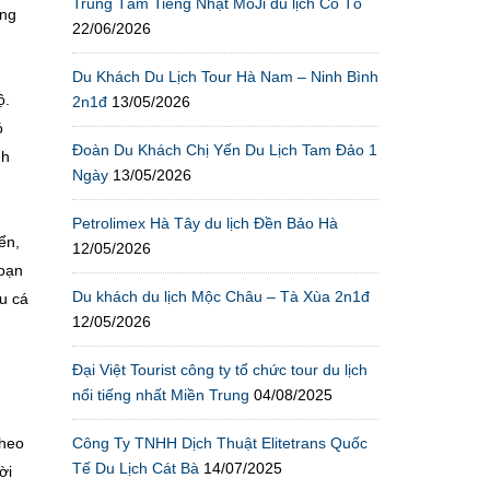
Trung Tâm Tiếng Nhật MoJi du lịch Cô Tô
ũng
22/06/2026
Du Khách Du Lịch Tour Hà Nam – Ninh Bình
ộ.
2n1đ
13/05/2026
ó
Đoàn Du Khách Chị Yến Du Lịch Tam Đảo 1
nh
Ngày
13/05/2026
Petrolimex Hà Tây du lịch Đền Bảo Hà
ển,
12/05/2026
goạn
Du khách du lịch Mộc Châu – Tà Xùa 2n1đ
u cá
12/05/2026
Đại Việt Tourist công ty tổ chức tour du lịch
nổi tiếng nhất Miền Trung
04/08/2025
Công Ty TNHH Dịch Thuật Elitetrans Quốc
theo
Tế Du Lịch Cát Bà
14/07/2025
ời