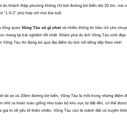
út du khách thập phương không chỉ bởi đường bờ biển dài 20 km, mà 
có “1-0-2” phù hợp với mọi lứa tuổi.
iệu tổng quan
Vũng Tàu có gì chơi
và nhiều thông tin hữu ích cho chuy
túc mang lại trải nghiệm tốt nhất. Khám phá du lịch Vũng Tàu xinh đẹp
n Vũng Tàu thì đừng bỏ qua địa điểm du lịch nổi tiếng tiếp theo nhé!
iờ lái xe và 20km đường bờ biển, Vũng Tàu là một trong những điểm 
 nhô ra hoàn toàn giống như toàn bộ khu vực từ đất liền, có thể được
 giá trị về yếu tố thiên nhiên, Vũng Tàu còn là mảnh đất có truyền thố