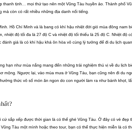
 tháp thanh tịnh… mọi thứ tạo nên một Vũng Tàu huyền ảo. Thành phố V
 mà còn có rất nhiều những địa danh nổi tiếng.
Minh. Hồ Chí Minh và là bang có khí hậu nhiệt đới gió mùa đông nam b
nhiệt độ tối đa là 27 độ C và nhiệt độ tối thiểu là 25 độ C. Nhiệt độ c
 đánh giá là có khí hậu khá ôn hòa vô cùng lý tưởng để đi du lịch qua
g hạn như mùa nắng mang đến những trải nghiệm thú vị về du lịch bi
 thơ mộng. Ngược lại, vào mùa mưa ở Vũng Tàu, bạn cũng nên đi du n
thưởng thức vô số món ăn ngon do con người làm ra như bánh khọt, lẩ
nhất?
ì cứ sắp xếp được thời gian là có thể ghé Vũng Tàu. Ở đây có vẻ đẹp 
ũng Tàu một mình hoặc theo tour, bạn có thể thực hiện miễn là có th