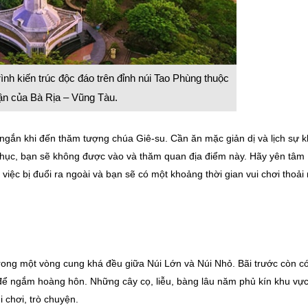
ình kiến trúc độc đáo trên đỉnh núi Tao Phùng thuộc
ận của Bà Rịa – Vũng Tàu.
ngắn khi đến thăm tượng chúa Giê-su. Cần ăn mặc giản dị và lịch sự k
phục, bạn sẽ không được vào và thăm quan địa điểm này. Hãy yên tâm
việc bị đuổi ra ngoài và bạn sẽ có một khoảng thời gian vui chơi thoải
ong một vòng cung khá đều giữa Núi Lớn và Núi Nhỏ. Bãi trước còn có
để ngắm hoàng hôn. Những cây cọ, liễu, bàng lâu năm phủ kín khu vực
i chơi, trò chuyện.