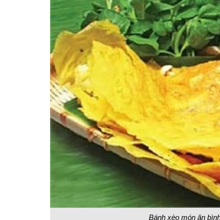
Bánh xèo món ăn bình 