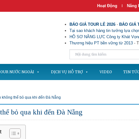
Hoạt Động
Năng 
|
BÁO GIÁ TOUR LẺ 2026
-
BÁO GIÁ 
Tại sao khách hàng tin tưởng lựa chọn
HỒ SƠ NĂNG LỰC Công ty Khát Vọng
Thương hiệu PT bền vững từ 2013
- T
OUR NƯỚC NGOÀI
DỊCH VỤ HỖ TRỢ
VIDEO
TIN TỨ
 không thể bỏ qua khi đến Đà Nẵng
thể bỏ qua khi đến Đà Nẵng
t