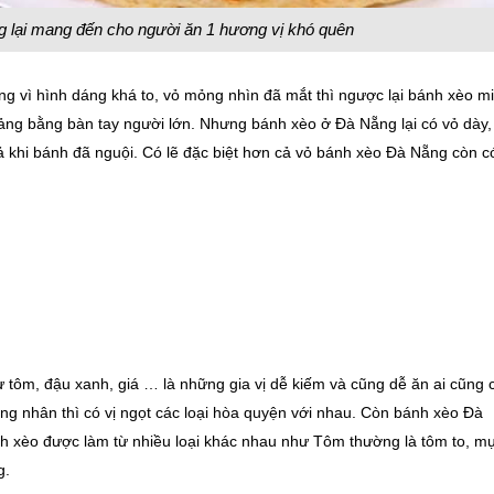
g lại mang đến cho người ăn 1 hương vị khó quên
 vì hình dáng khá to, vỏ mỏng nhìn đã mắt thì ngược lại bánh xèo m
oảng bằng bàn tay người lớn. Nhưng bánh xèo ở Đà Nẵng lại có vỏ dày,
ả khi bánh đã nguội. Có lẽ đặc biệt hơn cả vỏ bánh xèo Đà Nẵng còn có
ôm, đậu xanh, giá … là những gia vị dễ kiếm và cũng dễ ăn ai cũng 
ong nhân thì có vị ngọt các loại hòa quyện với nhau. Còn bánh xèo Đà
 xèo được làm từ nhiều loại khác nhau như Tôm thường là tôm to, m
g.