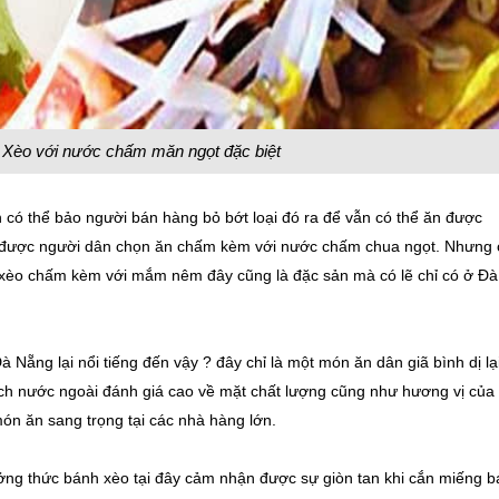
Xèo với nước chấm măn ngọt đặc biệt
n có thể bảo người bán hàng bỏ bớt loại đó ra để vẫn có thể ăn được
được người dân chọn ăn chấm kèm với nước chấm chua ngọt. Nhưng 
xèo chấm kèm với mắm nêm đây cũng là đặc sản mà có lẽ chỉ có ở Đà
 Nẵng lại nổi tiếng đến vậy ? đây chỉ là một món ăn dân giã bình dị lại
ch nước ngoài đánh giá cao về mặt chất lượng cũng như hương vị của 
ón ăn sang trọng tại các nhà hàng lớn.
ởng thức bánh xèo tại đây cảm nhận được sự giòn tan khi cắn miếng 