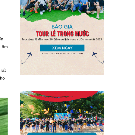
ển
n ẩm
rất
cho