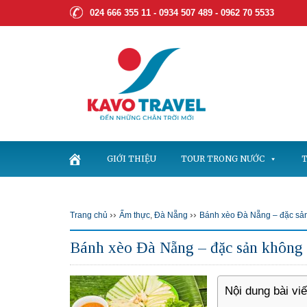
024 666 355 11 - 0934 507 489 -
0962 70 5533
GIỚI THIỆU
TOUR TRONG NƯỚC
T
››
››
Trang chủ
Ẩm thực
,
Đà Nẵng
Bánh xèo Đà Nẵng – đặc sản
Bánh xèo Đà Nẵng – đặc sản không 
Nội dung bài viế