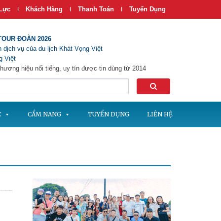
Lực
Khách Hàng
Thanh Toán
Tuyển Dụng
|
|
|
TOUR ĐOÀN 2026
 dịch vụ của du lịch Khát Vọng Việt
 Việt
hương hiệu nổi tiếng, uy tín được tin dùng từ 2014
C
CẨM NANG
TUYỂN DỤNG
LIÊN HỆ