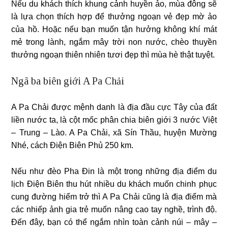
Nếu du khách thích khung cảnh huyền ảo, mùa đông sẽ
là lựa chọn thích hợp để thưởng ngoạn vẻ đẹp mờ ảo
của hồ. Hoặc nếu bạn muốn tận hưởng không khí mát
mẻ trong lành, ngắm mây trời non nước, chèo thuyền
thưởng ngoạn thiên nhiên tươi đẹp thì mùa hè thật tuyệt.
Ngã ba biên giới A Pa Chải
A Pa Chải được mệnh danh là địa đầu cực Tây của đất
liền nước ta, là cột mốc phân chia biên giới 3 nước Việt
– Trung – Lào. A Pa Chải, xã Sín Thầu, huyện Mường
Nhé, cách Điện Biên Phủ 250 km.
Nếu như đèo Pha Đin là một trong những địa điểm du
lịch Điện Biên thu hút nhiều du khách muốn chinh phục
cung đường hiểm trở thì A Pa Chải cũng là địa điểm mà
các nhiếp ảnh gia trẻ muốn nâng cao tay nghề, trình độ.
Đến đây, bạn có thể ngắm nhìn toàn cảnh núi – mây –