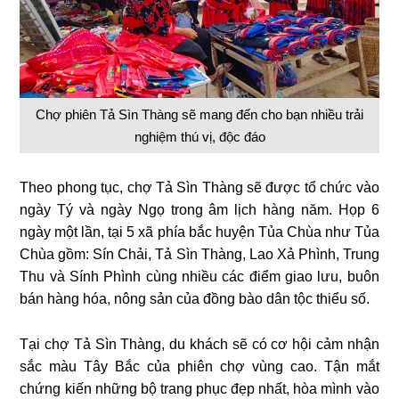
Chợ phiên Tả Sìn Thàng sẽ mang đến cho bạn nhiều trải
nghiệm thú vị, độc đáo
Theo phong tục, chợ Tả Sìn Thàng sẽ được tổ chức vào
ngày Tý và ngày Ngọ trong âm lịch hàng năm. Họp 6
ngày một lần, tại 5 xã phía bắc huyện Tủa Chùa như Tủa
Chùa gồm: Sín Chải, Tả Sìn Thàng, Lao Xả Phình, Trung
Thu và Sính Phình cùng nhiều các điểm giao lưu, buôn
bán hàng hóa, nông sản của đồng bào dân tộc thiểu số.
Tại chợ Tả Sìn Thàng, du khách sẽ có cơ hội cảm nhận
sắc màu Tây Bắc của phiên chợ vùng cao. Tận mắt
chứng kiến ​​những bộ trang phục đẹp nhất, hòa mình vào