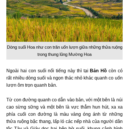
Dòng suối Hoa như con trăn uốn lượn giữa những thửa ruộng
trong thung lũng Mường Hoa
Ngoài hai con suối nổi tiếng này thì tại
Bản Hồ
còn có
rất nhiều dòng suối và ngọn thác nhỏ khác quanh co uốn
lượn ôm trọn quanh bản.
Từ con đường quanh co dẫn vào bản, với một bên là núi
cao sừng sững và một bên là vực thẳm hun hút, xa xa
phía cuối con đường là màu vàng óng ánh từ những
thửa ruộng bậc thang, lấp ló các nếp nhà của người dân
tộc Tày và Giáy dọc hai bên bờ suối, khung cảnh bình