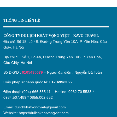
THÔNG TIN LIÊN HỆ
CÔNG TY DU LỊCH KHÁT VỌNG VIỆT – KAVO TRAVEL
Địa chỉ:
Số 18, Lô 4B, Đường Trung Yên 10A, P. Yên Hòa, Cầu
Giấy, Hà Nội
Địa chỉ cũ:
Số 1, Lô 4A, Đường Trung Yên 10B, P. Yên Hòa,
Cầu Giấy, Hà Nội
Số ĐKKD :
0105435079
– Người đại diện : Nguyễn Bá Toàn
Giấy phép lữ hành quốc tế:
01-1695/2022
Điện thoại: (024) 666 355 11 – Hotline:
0962.70.5533
*
0934.507.489
*
0855.002.652
Email:
dulichkhatvongviet@gmail.com
Website:
https://dulichkhatvongviet.com