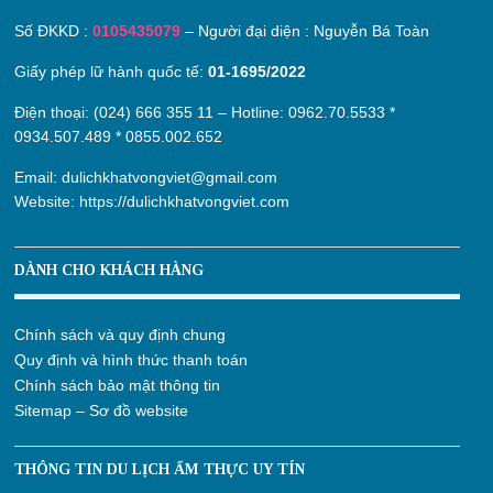
Số ĐKKD :
0105435079
– Người đại diện : Nguyễn Bá Toàn
Giấy phép lữ hành quốc tế:
01-1695/2022
Điện thoại: (024) 666 355 11 – Hotline:
0962.70.5533
*
0934.507.489
*
0855.002.652
Email:
dulichkhatvongviet@gmail.com
Website:
https://dulichkhatvongviet.com
DÀNH CHO KHÁCH HÀNG
Chính sách và quy định chung
Quy định và hình thức thanh toán
Chính sách bảo mật thông tin
Sitemap – Sơ đồ website
THÔNG TIN DU LỊCH ẨM THỰC UY TÍN