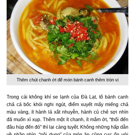
Thêm chút chanh ớt để món bánh canh thêm tròn vị
Trong cái không khí se lạnh của Đà Lạt, tô bánh canh
chả cá bốc khói nghi ngút, điểm xuyết mấy miếng chả
màu vàng, ít hành lá xắt nhuyễn, hành củ chẻ sợi nhìn
đã muốn xì xụp. Thêm một ít chanh, ít mắm ớt, “thổi đến
đâu húp đến đó” thì lại càng tuyệt. Không những hấp dẫn
về phần nhìn, “nội dung” của món ăn cũng cực ổn với