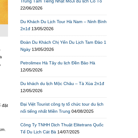
Trung Tâm Tiếng Nhật MoJi du lịch Cô Tô
22/06/2026
Du Khách Du Lịch Tour Hà Nam – Ninh Bình
2n1đ
13/05/2026
Đoàn Du Khách Chị Yến Du Lịch Tam Đảo 1
.
Ngày
13/05/2026
a
Petrolimex Hà Tây du lịch Đền Bảo Hà
ồ
12/05/2026
Du khách du lịch Mộc Châu – Tà Xùa 2n1đ
12/05/2026
Đại Việt Tourist công ty tổ chức tour du lịch
ể đặt
nổi tiếng nhất Miền Trung
04/08/2025
Công Ty TNHH Dịch Thuật Elitetrans Quốc
km.
Tế Du Lịch Cát Bà
14/07/2025