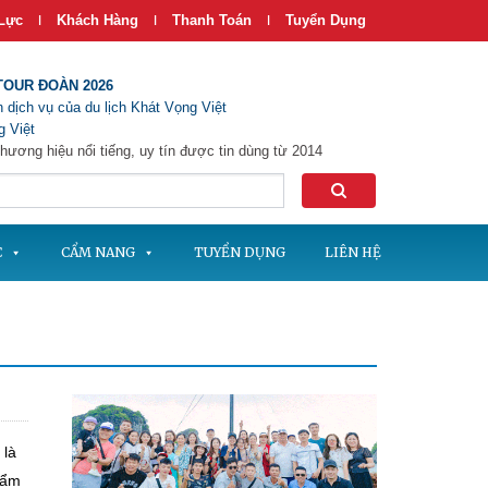
Lực
Khách Hàng
Thanh Toán
Tuyển Dụng
|
|
|
TOUR ĐOÀN 2026
 dịch vụ của du lịch Khát Vọng Việt
 Việt
hương hiệu nổi tiếng, uy tín được tin dùng từ 2014
C
CẨM NANG
TUYỂN DỤNG
LIÊN HỆ
 là
 ẩm