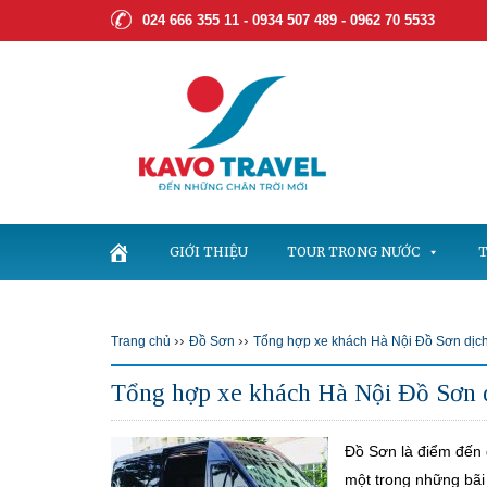
024 666 355 11 - 0934 507 489 -
0962 70 5533
GIỚI THIỆU
TOUR TRONG NƯỚC
T
››
››
Trang chủ
Đồ Sơn
Tổng hợp xe khách Hà Nội Đồ Sơn dịch 
Tổng hợp xe khách Hà Nội Đồ Sơn d
Đồ Sơn là điểm đến d
một trong những bãi