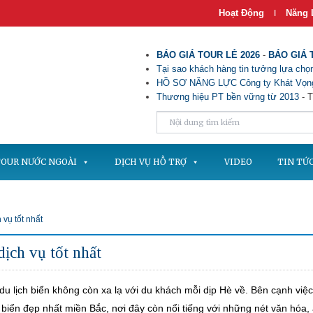
Hoạt Động
Năng 
|
BÁO GIÁ TOUR LẺ 2026
-
BÁO GIÁ 
Tại sao khách hàng tin tưởng lựa chọn
HỒ SƠ NĂNG LỰC Công ty Khát Vọng
Thương hiệu PT bền vững từ 2013
- T
OUR NƯỚC NGOÀI
DỊCH VỤ HỖ TRỢ
VIDEO
TIN TỨ
vụ tốt nhất
ịch vụ tốt nhất
u lịch biển không còn xa lạ với du khách mỗi dịp Hè về. Bên cạnh việc
 biển đẹp nhất miền Bắc, nơi đây còn nổi tiếng với những nét văn hóa,