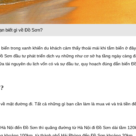
ạn biết gì về Đồ Sơn?
c biển trong xanh khiến du khách cảm thấy thoải mái khi tắm biển ở đây
 Sơn đầu tư phát triển dịch vụ những như cơ sở hạ tầng ngày càng đ
ữa tài nguyên du lịch vốn có và sự đầu tư, quy hoạch đúng đắn biến Đ
o?
 về mặt đường đi. Tất cả những gì bạn cần làm là mua vé và trả tiền đ
 Hà Nội đến Đồ Sơn thì quãng đường từ Hà Nội đi Đồ Sơn dài tầm 120
òng khoảng 100km, từ thành phố Hải Phòng đến Đồ Sơn khoảng 20km.