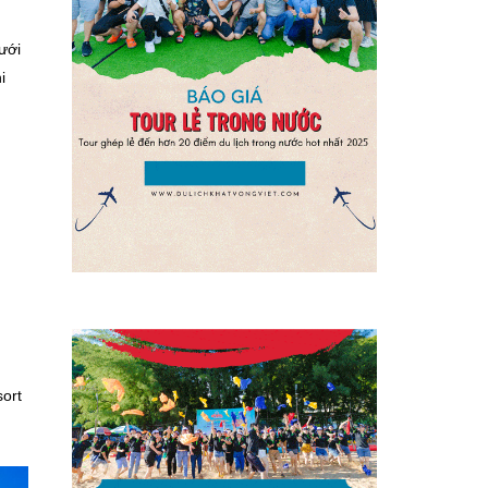
ưới
i
sort