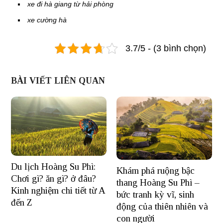
xe đi hà giang từ hải phòng
xe cường hà
3.7/5 - (3 bình chọn)
BÀI VIẾT LIÊN QUAN
Du lịch Hoàng Su Phì:
Khám phá ruộng bậc
Chơi gì? ăn gì? ở đâu?
thang Hoàng Su Phì –
Kinh nghiệm chi tiết từ A
bức tranh kỳ vĩ, sinh
đến Z
động của thiên nhiên và
con người