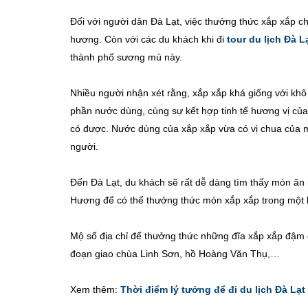
Đối với người dân Đà Lạt, việc thưởng thức xắp xắp c
hương. Còn với các du khách khi đi
tour du lịch Đà L
thành phố sương mù này.
Nhiều người nhận xét rằng, xắp xắp khá giống với kh
phần nước dùng, cùng sự kết hợp tinh tế hương vị củ
có được. Nước dùng của xắp xắp vừa có vị chua của m
người.
Đến Đà Lạt, du khách sẽ rất dễ dàng tìm thấy món ăn
Hương để có thể thưởng thức món xắp xắp trong một
Mộ số địa chỉ để thưởng thức những đĩa xắp xắp đậm 
đoạn giao chùa Linh Sơn, hồ Hoàng Văn Thụ,…
Xem thêm:
Thời điểm lý tưởng để đi du lịch Đà Lạt