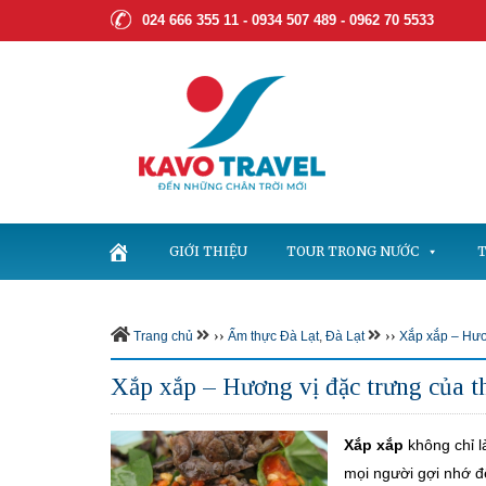
024 666 355 11 - 0934 507 489 -
0962 70 5533
GIỚI THIỆU
TOUR TRONG NƯỚC
T
››
››
Trang chủ
Ẩm thực Đà Lạt
,
Đà Lạt
Xắp xắp – Hươ
Xắp xắp – Hương vị đặc trưng của 
Xắp xắp
không chỉ 
mọi người gợi nhớ đ