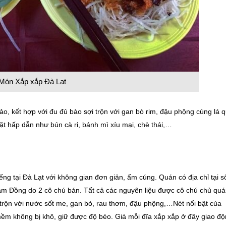
Món Xắp xắp Đà Lạt
, kết hợp với đu đủ bào sợi trộn với gan bò rim, đậu phộng cùng lá q
t hấp dẫn như bún cà ri, bánh mì xíu mại, chè thái,…
ếng tại Đà Lạt với không gian đơn giản, ấm cúng. Quán có địa chỉ tại s
âm Đồng do 2 cô chú bán. Tất cả các nguyên liệu được cô chú chủ qu
trộn với nước sốt me, gan bò, rau thơm, đậu phộng,…Nét nổi bật của
ềm không bị khô, giữ được độ béo. Giá mỗi đĩa xắp xắp ở đây giao đ