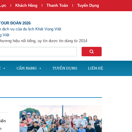
Lực
Khách Hàng
Thanh Toán
Tuyển Dụng
|
|
|
TOUR ĐOÀN 2026
 dịch vụ của du lịch Khát Vọng Việt
 Việt
hương hiệu nổi tiếng, uy tín được tin dùng từ 2014
C
CẨM NANG
TUYỂN DỤNG
LIÊN HỆ
iến
n