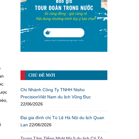
m
CHỦ ĐỀ MỚI
an
ợc
Chi Nhánh Công Ty TNHH Nisho
được
PrecisionViệt Nam du lịch Vũng Đục
béo,
22/06/2026
Đại gia đình chị Tú Lệ Hà Nội du lịch Quan
i
Lạn
22/06/2026
Trung Tâm Tiếng Nhật MoJi du lịch Cô Tô