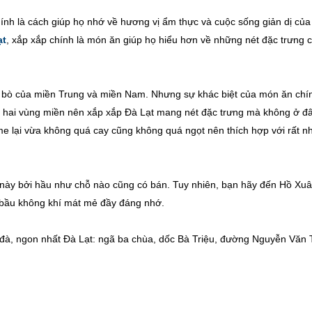
hính là cách giúp họ nhớ về hương vị ẩm thực và cuộc sống giản dị của
ạt
, xắp xắp chính là món ăn giúp họ hiểu hơn về những nét đặc trưng 
ô bò của miền Trung và miền Nam. Nhưng sự khác biệt của món ăn chín
a hai vùng miền nên xắp xắp Đà Lạt mang nét đặc trưng mà không ở đ
e lại vừa không quá cay cũng không quá ngọt nên thích hợp với rất n
 này bởi hầu như chỗ nào cũng có bán. Tuy nhiên, bạn hãy đến Hồ Xu
 bầu không khí mát mẻ đầy đáng nhớ.
đà, ngon nhất Đà Lạt: ngã ba chùa, dốc Bà Triệu, đường Nguyễn Văn T