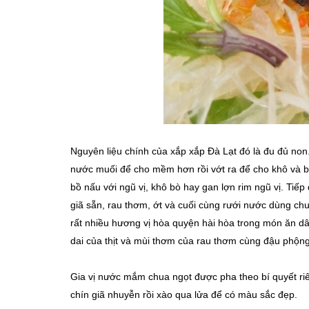
Nguyên liệu chính của xắp xắp Đà Lạt đó là đu đủ no
nước muối để cho mềm hơn rồi vớt ra để cho khô và bắt 
bồ nấu với ngũ vị, khô bò hay gan lợn rim ngũ vị. Tiếp
giã sẵn, rau thơm, ớt và cuối cùng rưới nước dùng ch
rất nhiều hương vị hòa quyện hài hòa trong món ăn dân
dai của thịt và mùi thơm của rau thơm cùng đậu phộng v
Gia vị nước mắm chua ngọt được pha theo bí quyết riên
chín giã nhuyễn rồi xào qua lửa để có màu sắc đẹp.