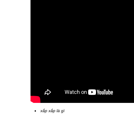
xắp xắp là gì