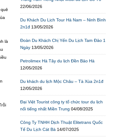
22/06/2026
 quê
của
Du Khách Du Lịch Tour Hà Nam – Ninh Bình
2n1đ
13/05/2026
Đoàn Du Khách Chị Yến Du Lịch Tam Đảo 1
h là
Ngày
13/05/2026
âu
hiều
Petrolimex Hà Tây du lịch Đền Bảo Hà
12/05/2026
ân
Du khách du lịch Mộc Châu – Tà Xùa 2n1đ
12/05/2026
Đại Việt Tourist công ty tổ chức tour du lịch
rỗi
nổi tiếng nhất Miền Trung
04/08/2025
Công Ty TNHH Dịch Thuật Elitetrans Quốc
Tế Du Lịch Cát Bà
14/07/2025