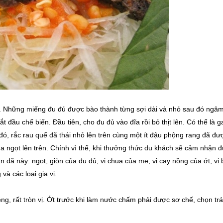
n. Những miếng đu đủ được bào thành từng sợi dài và nhỏ sau đó ngâ
đầu chế biến. Đầu tiên, cho đu đủ vào đĩa rồi bỏ thịt lên. Có thể là g
 đó, rắc rau quế đã thái nhỏ lên trên cùng một ít đậu phộng rang đã đư
ua ngọt lên trên. Chính vì thế, khi thưởng thức du khách sẽ cảm nhận 
 dã này: ngọt, giòn của đu đủ, vị chua của me, vị cay nồng của ớt, vị 
à các loại gia vị.
g, rất tròn vị. Ớt trước khi làm nước chấm phải được sơ chế, chọn trá