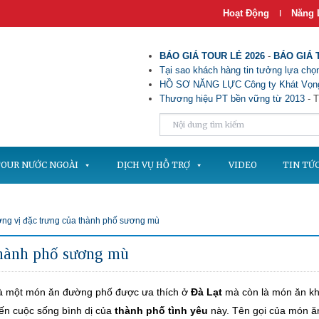
Hoạt Động
Năng 
|
BÁO GIÁ TOUR LẺ 2026
-
BÁO GIÁ 
Tại sao khách hàng tin tưởng lựa chọn
HỒ SƠ NĂNG LỰC Công ty Khát Vọng
Thương hiệu PT bền vững từ 2013
- T
OUR NƯỚC NGOÀI
DỊCH VỤ HỖ TRỢ
VIDEO
TIN TỨ
ng vị đặc trưng của thành phố sương mù
thành phố sương mù
là một món ăn đường phố được ưa thích ở
Đà Lạt
mà còn là món ăn kh
ến cuộc sống bình dị của
thành phố tình yêu
này. Tên gọi của món ă