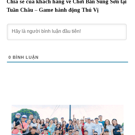
Chia sẻ của khách hàng về Chơi Bắn Súng Sơn tại
Tuần Châu – Game hành động Thú Vị
0
BÌNH LUẬN