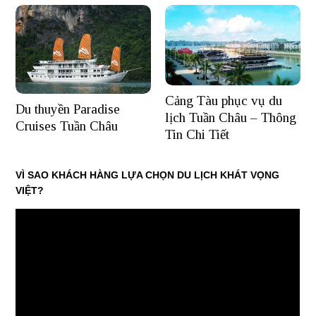
Cảng Tàu phục vụ du
Du thuyền Paradise
lịch Tuần Châu – Thông
Cruises Tuần Châu
Tin Chi Tiết
VÌ SAO KHÁCH HÀNG LỰA CHỌN DU LỊCH KHÁT VỌNG
VIỆT?