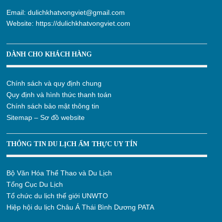
Email:
dulichkhatvongviet@gmail.com
Website:
https://dulichkhatvongviet.com
DÀNH CHO KHÁCH HÀNG
Chính sách và quy định chung
Quy định và hình thức thanh toán
Chính sách bảo mật thông tin
Sitemap – Sơ đồ website
THÔNG TIN DU LỊCH ẨM THỰC UY TÍN
Bộ Văn Hóa Thể Thao và Du Lịch
Tổng Cục Du Lịch
Tổ chức du lịch thế giới UNWTO
Hiệp hội du lịch Châu Á Thái Bình Dương PATA