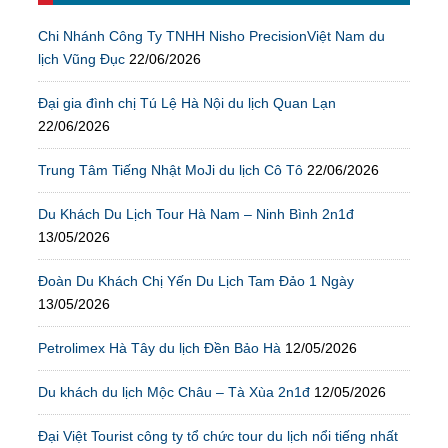
Chi Nhánh Công Ty TNHH Nisho PrecisionViệt Nam du
lịch Vũng Đục
22/06/2026
Đại gia đình chị Tú Lệ Hà Nội du lịch Quan Lạn
22/06/2026
Trung Tâm Tiếng Nhật MoJi du lịch Cô Tô
22/06/2026
Du Khách Du Lịch Tour Hà Nam – Ninh Bình 2n1đ
13/05/2026
Đoàn Du Khách Chị Yến Du Lịch Tam Đảo 1 Ngày
13/05/2026
Petrolimex Hà Tây du lịch Đền Bảo Hà
12/05/2026
Du khách du lịch Mộc Châu – Tà Xùa 2n1đ
12/05/2026
Đại Việt Tourist công ty tổ chức tour du lịch nổi tiếng nhất