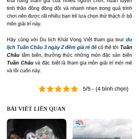
khả năng tham gia của nhiều người chơi, huấn luyện
tinh thần đồng đồng đội và nhanh nhẹn trong quá trình
chơi nên được rất nhiều bạn trẻ lựa chọn thử thách ở bộ
môn giải trí này.
Hãy cùng với Du lịch Khát Vọng Việt tham gia tour
du
lịch Tuần Châu 3 ngày 2 đêm giá rẻ
để có thể tới
Tuần
Châu
tắm biển, thưởng thức những món đặc sản biển
Tuần Châu
và đặc biệt là tham gia môn giải trí mới mẻ
và lôi cuốn này.
5/5 - (4 bình chọn)
BÀI VIẾT LIÊN QUAN