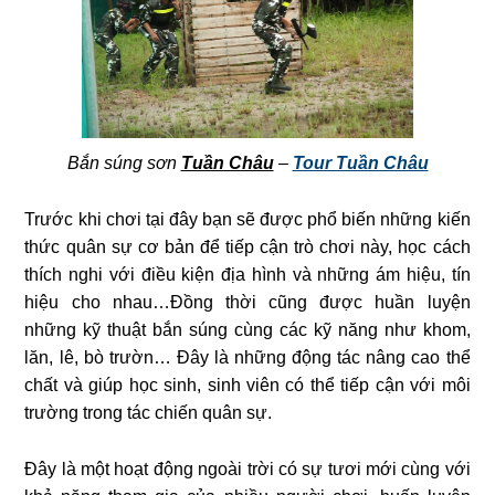
Bắn súng sơn
Tuần Châu
–
Tour Tuần Châu
Trước khi chơi tại đây bạn sẽ được phổ biến những kiến
thức quân sự cơ bản để tiếp cận trò chơi này, học cách
thích nghi với điều kiện địa hình và những ám hiệu, tín
hiệu cho nhau…Đồng thời cũng được huần luyện
những kỹ thuật bắn súng cùng các kỹ năng như khom,
lăn, lê, bò trườn… Đây là những động tác nâng cao thể
chất và giúp học sinh, sinh viên có thể tiếp cận với môi
trường trong tác chiến quân sự.
Đây là một hoạt động ngoài trời có sự tươi mới cùng với