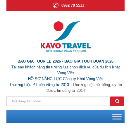
0962 70 5533
BÁO GIÁ TOUR LẺ 2026
-
BÁO GIÁ TOUR ĐOÀN 2026
Tại sao khách hàng tin tưởng lựa chọn dịch vụ của du lịch Khát
Vọng Việt
HỒ SƠ NĂNG LỰC Công ty Khát Vọng Việt
Thương hiệu PT bền vững từ 2013
- Thương hiệu nổi tiếng, uy tín
được tin dùng từ 2014