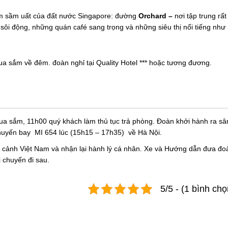
m sầm uất của đất nước Singapore: đường
Orchard –
nơi tập trung rất
 sôi động, những quán café sang trọng và những siêu thị nổi tiếng như
ua sắm về đêm. đoàn nghỉ tại Quality Hotel *** hoặc tương đương.
ua sắm, 11h00 quý khách làm thủ tục trả phòng. Đoàn khởi hành ra sâ
huyến bay MI 654 lúc (15h15 – 17h35) về Hà Nội.
ập cảnh Việt Nam và nhận lại hành lý cá nhân. Xe và Hướng dẫn đưa đo
 chuyến đi sau.
5/5 - (1 bình chọ