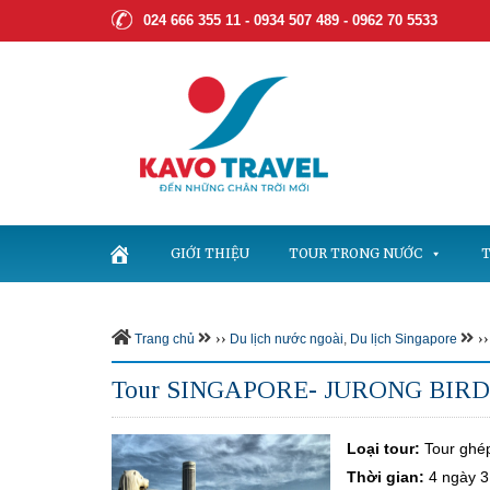
024 666 355 11 - 0934 507 489 -
0962 70 5533
GIỚI THIỆU
TOUR TRONG NƯỚC
T
››
››
Trang chủ
Du lịch nước ngoài
,
Du lịch Singapore
Tour SINGAPORE- JURONG BIR
Loại tour:
Tour ghé
Thời gian:
4
ngày 