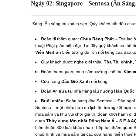
Ngày 02: Singapore – Sentosa (Ăn Sáng,
Sáng: Ăn sáng tại khách sạn. Qúy khách bắt đầu chươn
Đoàn đi thăm quan:
Chùa Răng Phật
– Toạ lạc 
thuật Phật giáo hiện đại. Tại đây quý khách có thể t
Viên Merlion
biểu tượng du lịch nổi tiếng của đảo q
Quý khách được nghe giới thiệu
Tòa Thị chính,
Đoàn tham quan, mua sắm xưởng chế tác
Kim c
Cửa hàng
Dầu Gió Xanh
nổi tiếng.
Đoàn Ăn trưa tại nhà hàng lẩu nướng
Hàn Quốc 
Buổi chiều:
Đoàn sang đảo Sentosa – Đảo nghỉ 
Sentosa – một phức hợp du lịch ấn tượng kết hợp hà
mua sắm và khu vui chơi giả trí. đoàn khởi hành đi
quan
Thủy cung lớn nhất Đông Nam Á – S.E.A 
biển thuộc 800 loài khác nhau. Tiếp tục thăm quan 
chụp hình và mua sắm tại các cửa hàng miễn thuế 