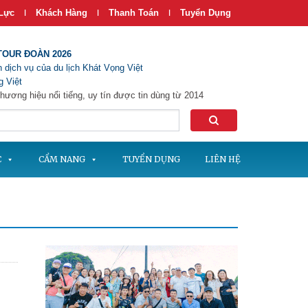
Lực
Khách Hàng
Thanh Toán
Tuyển Dụng
|
|
|
TOUR ĐOÀN 2026
 dịch vụ của du lịch Khát Vọng Việt
 Việt
hương hiệu nổi tiếng, uy tín được tin dùng từ 2014
C
CẨM NANG
TUYỂN DỤNG
LIÊN HỆ