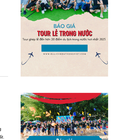
g
ất.