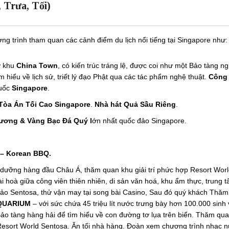
 Trưa, Tối)
g trình tham quan các cảnh điểm du lịch nổi tiếng tại Singapore như:
ở khu
China Town
, có kiến trúc tráng lệ, được coi như một Bảo tàng n
ìm hiểu về lịch sử, triết lý đạo Phật qua các tác phẩm nghệ thuật.
Công
uốc
Singapore
.
 Tòa Án Tối Cao Singapore
.
Nhà hát Quả Sầu Riêng
.
ương & Vàng Bạc Đá Quý l
ớn nhất quốc đảo Singapore.
– Korean BBQ.
dưỡng hàng đầu Châu Á, thăm quan khu giải trí phức hợp Resort Wor
i hoà giữa công viên thiên nhiên, di sản văn hoá, khu ẩm thực, trung 
 đảo Sentosa, thử vận may tại song bài Casino, Sau đó quý khách Thăm
AQUARIUM
– với sức chứa 45 triệu lít nước trưng bày hơn 100.000 sinh 
Bảo tàng hàng hải để tìm hiểu về con đường tơ lụa trên biển. Thăm qu
Resort World Sentosa. Ăn tối nhà hàng. Đoàn xem chương trình nhạc 