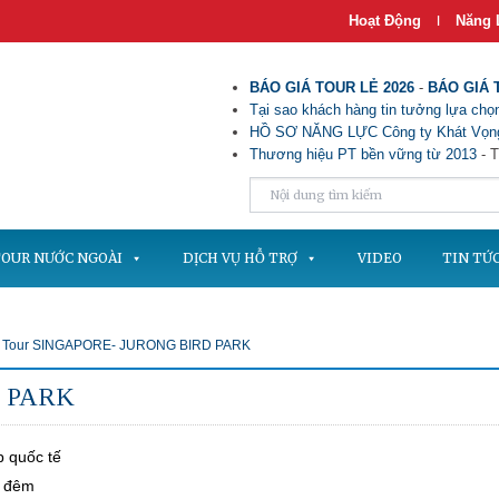
Hoạt Động
Năng 
|
BÁO GIÁ TOUR LẺ 2026
-
BÁO GIÁ 
Tại sao khách hàng tin tưởng lựa chọn
HỒ SƠ NĂNG LỰC Công ty Khát Vọng
Thương hiệu PT bền vững từ 2013
- T
OUR NƯỚC NGOÀI
DỊCH VỤ HỖ TRỢ
VIDEO
TIN TỨ
Tour SINGAPORE- JURONG BIRD PARK
D PARK
p quốc tế
3 đêm