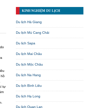
KINH NGHIỆM DU LỊCH
Du lịch Hà Giang
Du lịch Mù Cang Chải
Du lịch Sapa
 do
h
Du lịch Mai Châu
ửa
Du lịch Mộc Châu
iêu
Du lịch Na Hang
 hồ
à
Du lịch Bình Liêu
í tự
tâm
Du lịch Hạ Long
m.
Du lịch Quan Lạn