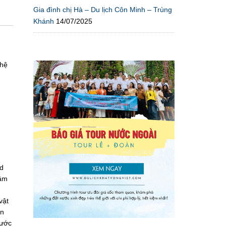
Gia đình chị Hà – Du lịch Côn Minh – Trùng
Khánh
14/07/2025
ghệ
ld
tâm
vật
an
nước