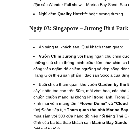
đặc sắc Wonder Full show – Marina Bay Sand. Sau đ
Nghỉ đêm
Quality Hotel***
hoặc tương đương.
Ngày 03: Singapore – Jurong Bird Park
Ăn sáng tại khách sạn. Quý khách tham quan:
Vườn Chim Jurong
với hàng ngàn chú chim được
những chú chim thông minh biểu diển như: chim ca
công viên ngắm để chiêm ngưỡng vẻ đẹp sống động
Hàng Giới thiệu sản phẩm , đặc sản Socola cua
Sin
Buổi chiều tham quan khu vườn
Garden by the 
cây” nhân tạo cao trên 50m, mái vòm hoa, các nhà kí
chuồn chuồn mang lại không khí trong lành. Trong 
kính mái vòm mang tên
“Flower Dome” và “Cloud 
túc) Đoàn tiếp tục
Tham quan tòa nhà Marina Bay
mua sắm với 300 cửa hàng đồ hiệu nổi tiếng Thế Gi
đỉnh của ba tòa tháp khách sạn
Marina Bay Sands
(chi phí tự túc)