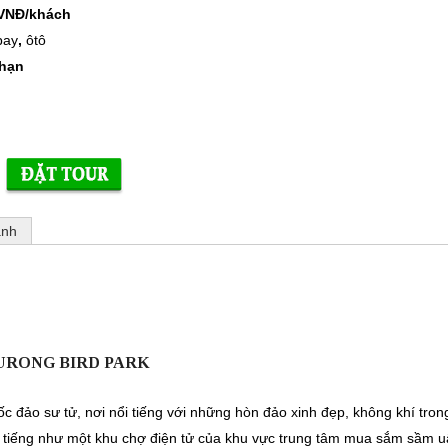
 VNĐ/khách
bay
,
ôtô
 hạn
ảnh
JURONG BIRD PARK
 đảo sư tử, nơi nổi tiếng với những hòn đảo xinh đẹp, không khí tron
ổi tiếng như một khu chợ điện tử của khu vực trung tâm mua sắm sầm u