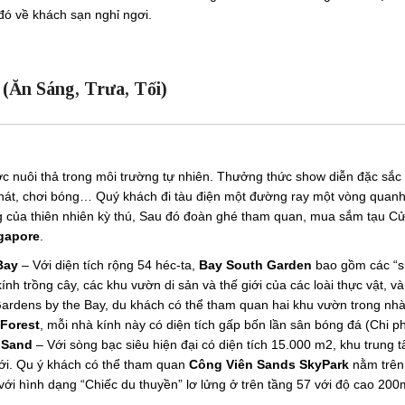
ó về khách sạn nghỉ ngơi.
 (Ăn Sáng, Trưa, Tối)
 nuôi thả trong môi trường tự nhiên. Thưởng thức show diễn đặc sắc
 hát, chơi bóng… Quý khách đi tàu điện một đường ray một vòng quan
 của thiên nhiên kỳ thú, Sau đó đoàn ghé tham quan, mua sắm tạu C
gapore
.
Bay
– Với diện tích rộng 54 héc-ta,
Bay South Garden
bao gồm các “s
nh trồng cây, các khu vườn di sản và thế giới của các loài thực vật, và
Gardens by the Bay, du khách có thể tham quan hai khu vườn trong nh
Forest
, mỗi nhà kính này có diện tích gấp bốn lần sân bóng đá (Chi ph
 Sand
– Với sòng bạc siêu hiện đại có diện tích 15.000 m2, khu trung 
ới. Qu ý khách có thể tham quan
Công Viên Sands SkyPark
nằm trên
với hình dạng “Chiếc du thuyền” lơ lửng ở trên tầng 57 với độ cao 200