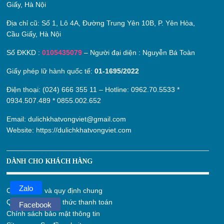
Giấy, Hà Nội
Địa chỉ cũ:
Số 1, Lô 4A, Đường Trung Yên 10B, P. Yên Hòa,
Cầu Giấy, Hà Nội
Số ĐKKD :
0105435079
– Người đại diện : Nguyễn Bá Toàn
Giấy phép lữ hành quốc tế:
01-1695/2022
Điện thoại: (024) 666 355 11 – Hotline:
0962.70.5533
*
0934.507.489
*
0855.002.652
Email:
dulichkhatvongviet@gmail.com
Website:
https://dulichkhatvongviet.com
DÀNH CHO KHÁCH HÀNG
Zalo
Chính sách và quy định chung
Quy định và hình thức thanh toán
Facebook
Chính sách bảo mật thông tin