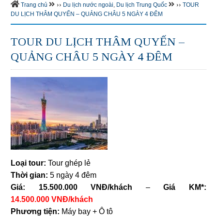
››
››
Trang chủ
Du lịch nước ngoài
,
Du lịch Trung Quốc
TOUR
DU LỊCH THÂM QUYẾN – QUẢNG CHÂU 5 NGÀY 4 ĐÊM
TOUR DU LỊCH THÂM QUYẾN –
QUẢNG CHÂU 5 NGÀY 4 ĐÊM
Loại tour:
Tour ghép lẻ
Thời gian:
5 ngày 4 đêm
Giá: 15.500.000 VNĐ/khách
–
Giá KM*:
14
.
500.000
VNĐ/khách
Phương tiện:
Máy bay + Ô tô