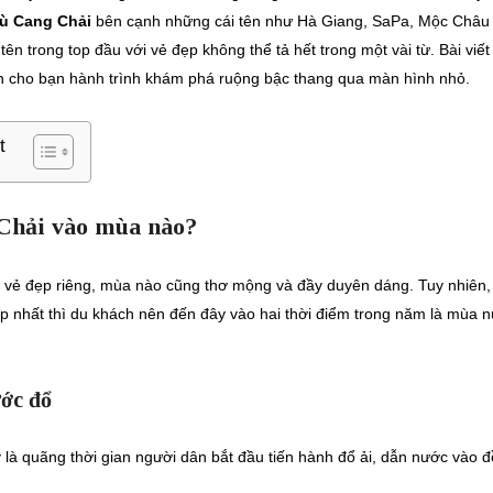
ù Cang Chải
bên cạnh những cái tên như Hà Giang, SaPa, Mộc Châu
ên trong top đầu với vẻ đẹp không thể tả hết trong một vài từ. Bài viết
 cho bạn hành trình khám phá ruộng bậc thang qua màn hình nhỏ.
t
Chải vào mùa nào?
ẻ đẹp riêng, mùa nào cũng thơ mộng và đầy duyên dáng. Tuy nhiên,
 nhất thì du khách nên đến đây vào hai thời điểm trong năm là mùa 
ớc đổ
 là quãng thời gian người dân bắt đầu tiến hành đổ ải, dẫn nước vào 