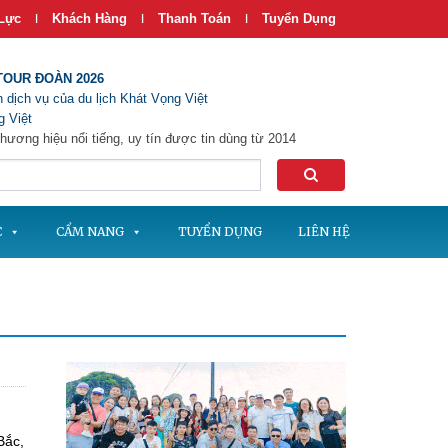
Lực
Khách Hàng
Thanh Toán
Tuyển Dụng
|
|
|
TOUR ĐOÀN 2026
 dịch vụ của du lịch Khát Vọng Việt
 Việt
hương hiệu nổi tiếng, uy tín được tin dùng từ 2014
C
CẨM NANG
TUYỂN DỤNG
LIÊN HỆ
Bắc,