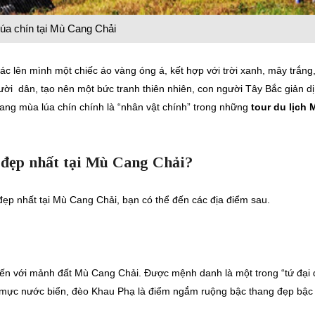
úa chín tại Mù Cang Chải
 lên mình một chiếc áo vàng óng á, kết hợp với trời xanh, mây trắng
i dân, tạo nên một bức tranh thiên nhiên, con người Tây Bắc giản dị
ng mùa lúa chín chính là “nhân vật chính” trong những
tour du lịch 
đẹp nhất tại Mù Cang Chải?
p nhất tại Mù Cang Chải, bạn có thể đến các địa điểm sau.
đến với mảnh đất Mù Cang Chải. Được mệnh danh là một trong “tứ đại 
 mực nước biển, đèo Khau Phạ là điểm ngắm ruộng bậc thang đẹp bậc