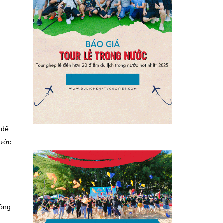
 để
nước
đồng