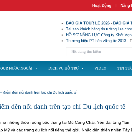
Hoạt Động
Năng 
|
BÁO GIÁ TOUR LẺ 2026
-
BÁO GIÁ 
Tại sao khách hàng tin tưởng lựa chọn
HỒ SƠ NĂNG LỰC Công ty Khát Vọng
Thương hiệu PT bền vững từ 2013
- T
OUR NƯỚC NGOÀI
DỊCH VỤ HỖ TRỢ
VIDEO
TIN TỨ
điểm đến nổi danh trên tạp chí Du lịch quốc tế
m đến nổi danh trên tạp chí Du lịch quốc tế
 mà những thửa ruộng bậc thang tại Mù Cang Chải, Yên Bái từng “làm
o Mỹ và các trang du lịch nổi tiếng thế giới. Nhắc đến thiên nhiên Tây 