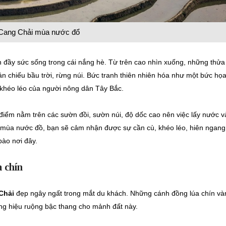
Cang Chải mùa nước đổ
àn đầy sức sống trong cái nắng hè. Từ trên cao nhìn xuống, những thửa
chiếu bầu trời, rừng núi. Bức tranh thiên nhiên hóa như một bức họ
ự khéo léo của người nông dân Tây Bắc.
điểm nằm trên các sườn đồi, sườn núi, độ dốc cao nên việc lấy nước v
mùa nước đồ, bạn sẽ cảm nhận được sự cần cù, khéo léo, hiên ngang
bào nơi đây.
 chín
Chải
đẹp ngây ngất trong mắt du khách. Những cánh đồng lúa chín và
ơng hiệu ruộng bậc thang cho mảnh đất này.