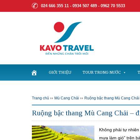
024 666 355 11 - 0934 507 489 -
0962 70 5533
GIỚI THIỆU
TOUR TRONG NƯỚC
T
››
››
Trang chủ
Mù Cang Chải
Ruộng bậc thang Mù Cang Chải – 
Ruộng bậc thang Mù Cang Chải – điể
Không phải tự nhiên
mưa làm gió” trên bá