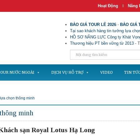
Hoạt Động
Năng 
|
BÁO GIÁ TOUR LẺ 2026
-
BÁO GIÁ 
Tại sao khách hàng tin tưởng lựa chọn
HỒ SƠ NĂNG LỰC Công ty Khát Vọng
Thương hiệu PT bền vững từ 2013
- T
OUR NƯỚC NGOÀI
DỊCH VỤ HỖ TRỢ
VIDEO
TIN TỨ
 lựa chọn thông minh
 thông minh
u Khách sạn Royal Lotus Hạ Long