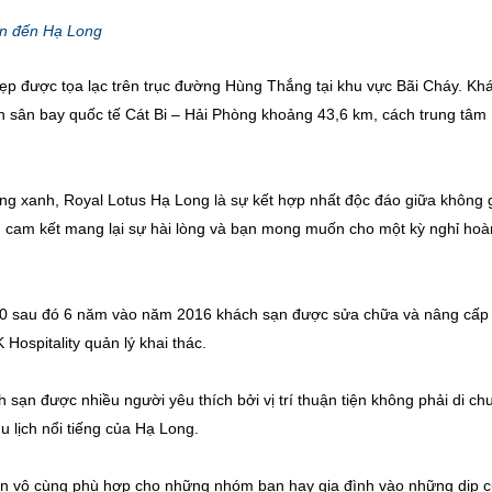
ân đến Hạ Long
 đẹp được tọa lạc trên trục đường Hùng Thắng tại khu vực Bãi Cháy. Kh
h sân bay quốc tế Cát Bi – Hải Phòng khoảng 43,6 km, cách trung tâm
ng xanh, Royal Lotus Hạ Long là sự kết hợp nhất độc đáo giữa không 
 cam kết mang lại sự hài lòng và
bạn mong muốn cho một kỳ nghỉ hoà
10 sau đó 6 năm vào năm 2016 khách sạn được sửa chữa và nâng cấp
ospitality quản lý khai thác.
h sạn được nhiều người yêu thích bởi vị trí thuận tiện không phải di ch
u lịch nổi tiếng của Hạ Long.
ến vô cùng phù hợp cho những nhóm bạn hay gia đình vào những dịp c