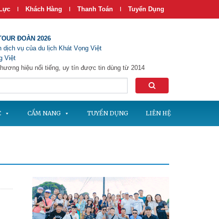
Lực
Khách Hàng
Thanh Toán
Tuyển Dụng
|
|
|
TOUR ĐOÀN 2026
 dịch vụ của du lịch Khát Vọng Việt
 Việt
hương hiệu nổi tiếng, uy tín được tin dùng từ 2014
C
CẨM NANG
TUYỂN DỤNG
LIÊN HỆ