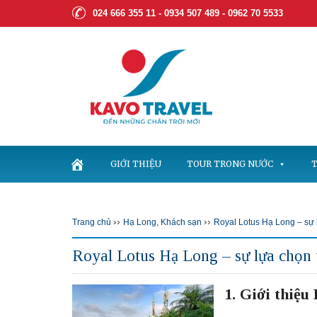
024 666 355 11 - 0934 507 489 -
0962 70 5533
GIỚI THIỆU
TOUR TRONG NƯỚC
T
››
››
Trang chủ
Hạ Long
,
Khách sạn
Royal Lotus Hạ Long – sự
Royal Lotus Hạ Long – sự lựa chọn
1. Giới thiệ