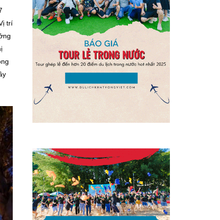
7
 trí
ưởng
ị
ong
̀y