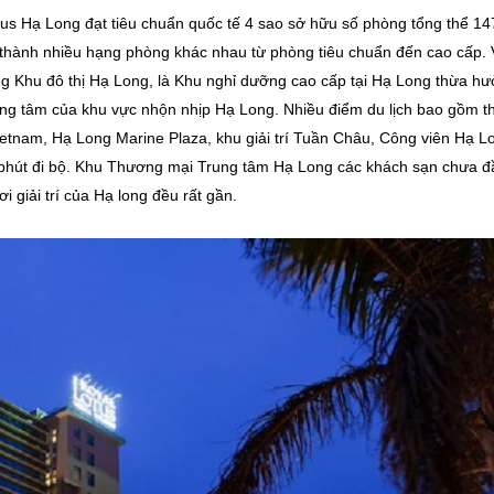
us Hạ Long đạt tiêu chuẩn quốc tế 4 sao sở hữu số phòng tổng thể 14
thành nhiều hạng phòng khác nhau từ phòng tiêu chuẩn đến cao cấp. Vị
g Khu đô thị Hạ Long, là Khu nghỉ dưỡng cao cấp tại Hạ Long thừa h
trung tâm của khu vực nhộn nhịp Hạ Long. Nhiều điểm du lịch bao gồm th
Vietnam, Hạ Long Marine Plaza, khu giải trí Tuần Châu, Công viên Hạ L
 phút đi bộ. Khu Thương mại Trung tâm Hạ Long các khách sạn chưa đâ
 giải trí của Hạ long đều rất gần.