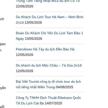
Trung Tâm Tiếng Nhật MoJi du lịch Cô Tô
22/06/2026
Du Khách Du Lịch Tour Hà Nam – Ninh Bình
ách
2n1đ
13/05/2026
Đoàn Du Khách Chị Yến Du Lịch Tam Đảo 1
Ngày
13/05/2026
gian
Petrolimex Hà Tây du lịch Đền Bảo Hà
n
12/05/2026
Du khách du lịch Mộc Châu – Tà Xùa 2n1đ
12/05/2026
Đại Việt Tourist công ty tổ chức tour du lịch
nổi tiếng nhất Miền Trung
04/08/2025
uyển
Công Ty TNHH Dịch Thuật Elitetrans Quốc
Tế Du Lịch Cát Bà
14/07/2025
uối