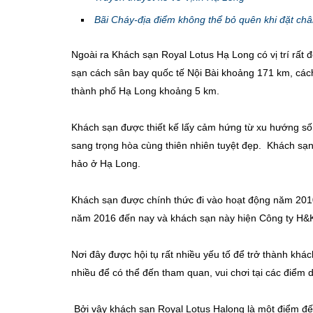
Bãi Cháy-địa điểm không thể bỏ quên khi đặt ch
Ngoài ra Khách sạn Royal Lotus Hạ Long có vị trí rất
sạn cách sân bay quốc tế Nội Bài khoảng 171 km, các
thành phố Hạ Long khoảng 5 km.
Khách sạn được thiết kế lấy cảm hứng từ xu hướng số
sang trọng hòa cùng thiên nhiên tuyệt đẹp. Khách sạn
hảo ở Hạ Long.
Khách sạn được chính thức đi vào hoạt động năm 20
năm 2016 đến nay và khách sạn này hiện Công ty H&K H
Nơi đây được hội tụ rất nhiều yếu tố để trở thành khác
nhiều để có thể đến tham quan, vui chơi tại các điểm d
Bởi vậy khách sạn Royal Lotus Halong là một điểm đ