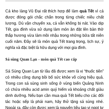
Cá kho làng Vũ Đại rất thích hợp để làm
quà Tết
vì cá
được đóng gói chắc chắn trong từng chiếc niêu chất
lượng. Dù vận chuyển xa, cá vẫn không bị nát. Vào dịp
Tết, gia đình vừa sử dụng làm món ăn đặt lên bàn thờ
thắp hương vừa làm mồi nhậu trong những bữa tất niên
cuối năm. Đây sẽ là món quà Tết trang trọng, lịch sự, ý
nghĩa và đặc biệt là hữu dụng với mọi gia đình.
Sá sùng Quan Lạn – món quà Tết cao cấp
Sá Sùng Quan Lạn từ lâu đã được xem là vị “thuốc tiên”
có nhiều công dụng bồi bổ sức khỏe vô cùng hiệu quả.
Trong con sá sùng sinh sống ở vùng biển Quảng Ninh
có chứa nhiều acid amin quý hiếm và khoáng chất giàu
dinh dưỡng. Nếu bạn cần mua quà Tết biếu cho các đối
tác hoặc sếp là phái nam, hãy thử tặng sá sùng nhé.
Ngoài ra, đây còn được xem là nguyên liệu tạo vị ngọt tự