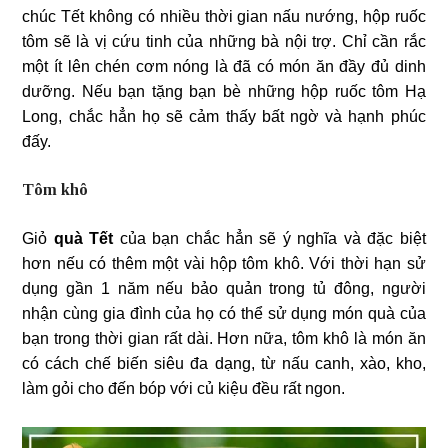
chúc Tết không có nhiều thời gian nấu nướng, hộp ruốc
tôm sẽ là vị cứu tinh của những bà nội trợ. Chỉ cần rắc
một ít lên chén cơm nóng là đã có món ăn đầy đủ dinh
dưỡng. Nếu bạn tặng bạn bè những hộp ruốc tôm Hạ
Long, chắc hẳn họ sẽ cảm thấy bất ngờ và hạnh phúc
đấy.
Tôm khô
Giỏ
quà Tết
của bạn chắc hẳn sẽ ý nghĩa và đặc biệt
hơn nếu có thêm một vài hộp tôm khô. Với thời hạn sử
dụng gần 1 năm nếu bảo quản trong tủ đông, người
nhận cùng gia đình của họ có thể sử dụng món quà của
bạn trong thời gian rất dài. Hơn nữa, tôm khô là món ăn
có cách chế biến siêu đa dạng, từ nấu canh, xào, kho,
làm gỏi cho đến bóp với củ kiệu đều rất ngon.