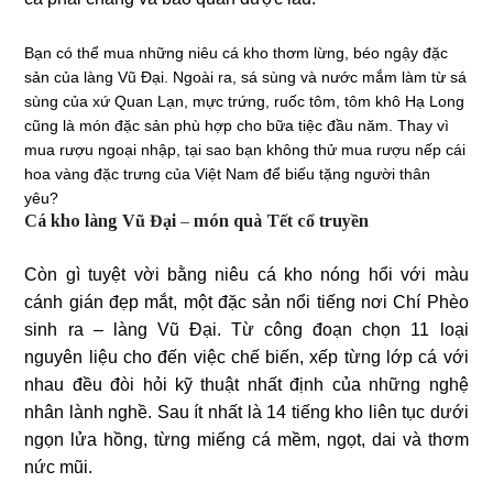
Bạn có thể mua những niêu cá kho thơm lừng, béo ngậy đặc
sản của làng Vũ Đại. Ngoài ra, sá sùng và nước mắm làm từ sá
sùng của xứ Quan Lạn, mực trứng, ruốc tôm, tôm khô Hạ Long
cũng là món đặc sản phù hợp cho bữa tiệc đầu năm. Thay vì
mua rượu ngoại nhập, tại sao bạn không thử mua rượu nếp cái
hoa vàng đặc trưng của Việt Nam để biếu tặng người thân
yêu?
Cá kho làng Vũ Đại – món quà Tết cổ truyền
Còn gì tuyệt vời bằng niêu cá kho nóng hổi với màu
cánh gián đẹp mắt, một đặc sản nổi tiếng nơi Chí Phèo
sinh ra – làng Vũ Đại. Từ công đoạn chọn 11 loại
nguyên liệu cho đến việc chế biến, xếp từng lớp cá với
nhau đều đòi hỏi kỹ thuật nhất định của những nghệ
nhân lành nghề. Sau ít nhất là 14 tiếng kho liên tục dưới
ngọn lửa hồng, từng miếng cá mềm, ngọt, dai và thơm
nức mũi.