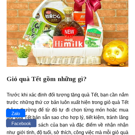
Giỏ quà Tết gồm những gì?
Trước khi xác định đối tượng tặng quà Tết, bạn cần nắm
trước những thứ cơ bản luôn xuất hiện trong giỏ quà Tết
thông thường để từ đó tự đi chọn từng món hoặc mua
Zalo
giỏ quà Tết bán sẵn sao cho hợp lý, tiết kiệm, tránh lãng
Facebook
phí. Với ngân sách của bạn và đặc điểm về nhận nhận
như giới tính, độ tuổi, sở thích, công việc mà mỗi giỏ quà