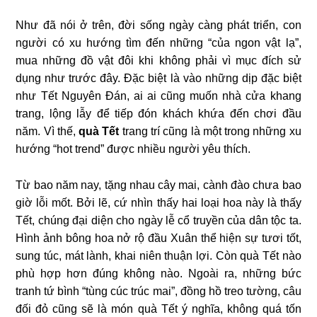
Như đã nói ở trên, đời sống ngày càng phát triển, con
người có xu hướng tìm đến những “của ngon vật lạ”,
mua những đồ vật đôi khi không phải vì mục đích sử
dụng như trước đây. Đặc biệt là vào những dịp đặc biệt
như Tết Nguyên Đán, ai ai cũng muốn nhà cửa khang
trang, lộng lẫy để tiếp đón khách khứa đến chơi đầu
năm. Vì thế,
quà Tết
trang trí cũng là một trong những xu
hướng “hot trend” được nhiều người yêu thích.
Từ bao năm nay, tặng nhau cây mai, cành đào chưa bao
giờ lỗi mốt. Bởi lẽ, cứ nhìn thấy hai loại hoa này là thấy
Tết, chúng đại diện cho ngày lễ cổ truyền của dân tộc ta.
Hình ảnh bông hoa nở rộ đầu Xuân thể hiện sự tươi tốt,
sung túc, mát lành, khai niên thuận lợi. Còn quà Tết nào
phù hợp hơn đúng không nào. Ngoài ra, những bức
tranh tứ bình “tùng cúc trúc mai”, đồng hồ treo tường, câu
đối đỏ cũng sẽ là món quà Tết ý nghĩa, không quá tốn