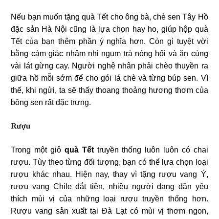
Nếu bạn muốn tặng quà Tết cho ông bà, chè sen Tây Hồ
đặc sản Hà Nội cũng là lựa chọn hay ho, giúp hộp quà
Tết của bạn thêm phần ý nghĩa hơn. Còn gì tuyệt vời
bằng cảm giác nhâm nhi ngụm trà nóng hổi và ăn cùng
vài lát gừng cay. Người nghệ nhân phải chèo thuyền ra
giữa hồ mỗi sớm để cho gói lá chè và từng búp sen. Vì
thế, khi ngửi, ta sẽ thấy thoang thoảng hương thơm của
bông sen rất đặc trưng.
Rượu
Trong một giỏ
quà Tết
truyền thống luôn luôn có chai
rượu. Tùy theo từng đối tượng, bạn có thể lựa chọn loại
rượu khác nhau. Hiện nay, thay vì tặng rượu vang Ý,
rượu vang Chile đắt tiền, nhiều người đang dần yêu
thích mùi vị của những loại rượu truyền thống hơn.
Rượu vang sản xuất tại Đà Lạt có mùi vị thơm ngon,