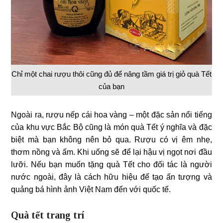
Chỉ một chai rượu thôi cũng đủ để nâng tầm giá trị giỏ quà Tết
của bạn
Ngoài ra, rượu nếp cái hoa vàng – một đặc sản nổi tiếng
của khu vực Bắc Bộ cũng là món quà Tết ý nghĩa và đặc
biệt mà bạn không nên bỏ qua. Rượu có vị êm nhẹ,
thơm nồng và ấm. Khi uống sẽ để lại hậu vị ngọt nơi đầu
lưỡi. Nếu bạn muốn tặng quà Tết cho đối tác là người
nước ngoài, đây là cách hữu hiệu để tạo ấn tượng và
quảng bá hình ảnh Việt Nam đến với quốc tế.
Quà tết trang trí