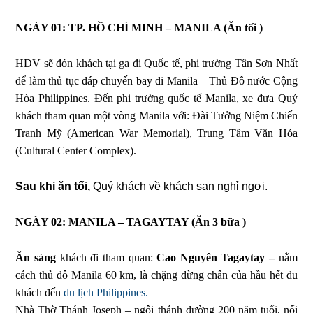
NGÀY 01: TP. HỒ CHÍ MINH – MANILA
(Ăn tối )
HDV sẽ đón khách tại ga đi Quốc tế, phi trường Tân Sơn Nhất
để làm thủ tục đáp chuyến bay đi Manila – Thủ Đô nước Cộng
Hòa Philippines. Đến phi trường quốc tế Manila, xe đưa Quý
khách tham quan một vòng Manila với: Đài Tưởng Niệm Chiến
Tranh Mỹ (American War Memorial), Trung Tâm Văn Hóa
(Cultural Center Complex).
Sau khi ăn tối,
Quý khách về khách sạn nghỉ ngơi.
NGÀY 02: MANILA – TAGAYTAY
(Ăn 3 bữa )
Ăn sáng
khách đi tham quan:
Cao Nguyên Tagaytay –
nằm
cách thủ đô Manila 60 km, là chặng dừng chân của hầu hết du
khách đến
du lịch Philippines.
Nhà Thờ Thánh Joseph – ngôi thánh đường 200 năm tuổi, nổi