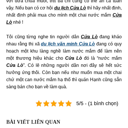
với dưa chua muối, thịt ba chỉ cũng có thể ăn cả tuần
vậy. Nếu bạn có cơ hội
du lịch Cửa Lò
thì hãy nhất định,
nhất định phải mua cho mình một chai nước mắm
Cửa
Lò
nhé !
Tôi cũng từng nghe tin người dân
Cửa Lò
đang kháo
nhau rằng thị xã
du lịch văn minh Cửa Lò
đang có quy
hoạch một khu làng nghề làm nước mắm để làm nên
một thương hiệu khác cho
Cửa Lò
đó là “nước mắm
Cửa Lò
”. Có lẽ những người dân nơi đây sẽ hết sức
hưởng ứng thôi. Còn bạn nếu như muốn mua một chai
chứ một can nước mắm hạ thổ thì quán Hạnh cũng sẵn
sàng bán cho bạn về làm quà.
5/5 - (1 bình chọn)
BÀI VIẾT LIÊN QUAN