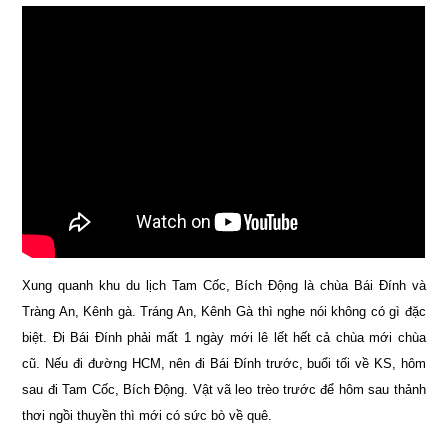
Xung quanh khu du lịch Tam Cốc, Bích Động là chùa Bái Đính và
Tràng An, Kênh gà. Tráng An, Kênh Gà thì nghe nói không có gì đặc
biệt. Đi Bái Đính phải mất 1 ngày mới lê lết hết cả chùa mới chùa
cũ. Nếu đi đường HCM, nên đi Bái Đính trước, buổi tối về KS, hôm
sau đi Tam Cốc, Bích Động. Vật vã leo trèo trước để hôm sau thảnh
thơi ngồi thuyền thì mới có sức bò về quê.