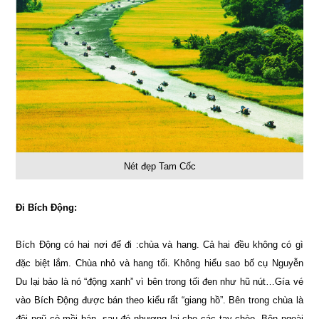
Nét đẹp Tam Cốc
Đi Bích Động:
Bích Động có hai nơi để đi :chùa và hang. Cả hai đều không có gì
đặc biệt lắm. Chùa nhỏ và hang tối. Không hiểu sao bố cụ Nguyễn
Du lại bảo là nó “động xanh” vì bên trong tối đen như hũ nút…Gía vé
vào Bích Động được bán theo kiểu rất “giang hồ”. Bên trong chùa là
đội ngũ cò mồi bán, sau đó nhượng lại cho các tay chèo. Bên ngoài