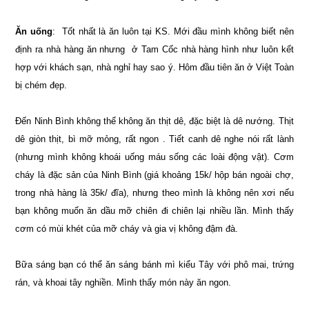
Ăn uống
: Tốt nhất là ăn luôn tại KS. Mới đầu mình không biết nên
định ra nhà hàng ăn nhưng ở Tam Cốc nhà hàng hình như luôn kết
hợp với khách sạn, nhà nghỉ hay sao ý. Hôm đầu tiên ăn ở Việt Toàn
bị chém đẹp.
Đến Ninh Bình không thể không ăn thịt dê, đặc biệt là dê nướng. Thịt
dê giòn thịt, bì mỡ mỏng, rất ngon . Tiết canh dê nghe nói rất lành
(nhưng mình không khoái uống máu sống các loài động vật). Cơm
cháy là đặc sản của Ninh Bình (giá khoảng 15k/ hộp bán ngoài chợ,
trong nhà hàng là 35k/ đĩa), nhưng theo mình là không nên xơi nếu
bạn không muốn ăn dầu mỡ chiên đi chiên lại nhiều lần. Mình thấy
cơm có mùi khét của mỡ cháy và gia vị không đậm đà.
Bữa sáng bạn có thể ăn sáng bánh mì kiểu Tây với phô mai, trứng
rán, và khoai tây nghiền. Mình thấy món này ăn ngon.