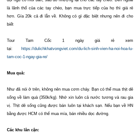
là lãnh thổ của các tay chèo, bạn mua trực tiếp của họ thì giá rẻ
hơn. Gía 20k cả đi lẫn về. Không có gì đặc biệt nhưng nên đi cho
biết
Tour Tam Cốc 1 ngày giá rẻ xem
tại:
https://dulichkhatvongviet.com/du-lich-sinh-vien-ha-noi-hoa-lu-
tam-coc-1-ngay-gia-re/
Mua quà:
Như đã nói ở trên, không nên mua cơm cháy. Bạn có thể mua thịt dê
sống về làm quà (350k/kg). Nhớ xin luôn cả nước tương và rau gia
vị. Thịt dê sống cũng được bán luôn tại khách sạn. Nếu bạn về HN
bằng được HCM có thể mua mía, bán nhiều dọc đường.
Các khu lân cận: