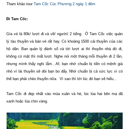
Tham khảo tour
Tam Cốc Cúc Phương 2 ngày 1 đêm
Đi Tam Cốc:
Gía vé là 80k/ lượt đi và về/ người/ 2 tiếng. Ở Tam Cốc việc quản
lý tàu thuyền và bán vé rất hay. Có khoảng 1500 cái thuyền của các
hộ dân. Ban quản lý đánh số và tới lượt ai thì thuyền nhà đó đi,
không có mặt thì mất lượt. Nghe nói một tháng mỗi thuyền đi 2 lần,
nhưng mình thấy nghi lắm…Af, bạn nhớ chuẩn bị tiền có mệnh giá
nhỏ vì lái thuyền sẽ đòi bạn bo đấy. Nhớ chuẩn bị cả sức lực vì có
thể bạn phải chèo thuyền nữa. Vì sao thì tới lúc đó bạn sẽ hiểu…
Tam Cốc đi đẹp nhất vào mùa xuân và hè, lúc lúa hai bên mạ đã
xanh hoặc lúa chin vàng.