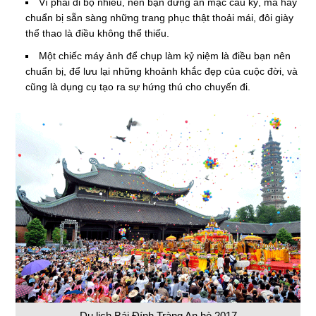
Vì phải đi bộ nhiều, nên bạn đừng ăn mặc cầu kỳ, mà hãy
chuẩn bị sẵn sàng những trang phục thật thoải mái, đôi giày
thể thao là điều không thể thiếu.
Một chiếc máy ảnh để chụp làm kỷ niệm là điều bạn nên
chuẩn bị, để lưu lại những khoảnh khắc đẹp của cuộc đời, và
cũng là dụng cụ tạo ra sự hứng thú cho chuyến đi.
Du lịch Bái Đính Tràng An hè 2017