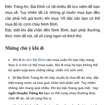
Đến Tràng An, Bái Đính có rất nhiều đồ lưu niệm để bạn
mua về. Tuy nhiên tất cả những gì muốn mua bạn đều
cần phải hỏi giá trước khi mua. Về đặc sản bạn có thể
mua đó là: cơm cháy Ninh Bình.
Đặc biệt khi đặt chân đến Ninh Bình, bạn phải thưởng
thức món dê núi, sẽ vô cùng ngon và thích thú.
Những chú ý khi đi
Khi đi
du lịch Bái Đính
vào mùa xuân thì bạn hãy mang
theo ô vì trời có thể mưa xuân. Khi đi mùa hè bạn không thể
bỏ quên tuýp kem chống nắng, chiếc mũ xinh xinh.
Đi Bái Đính Tràng An thì hãy chuẩn bị chút đồ ăn nhẹ, đặc
biệt mang nước và hoa quả, khăn khô,khăn ướt. Tuy nhiên
không nên mang quá nhiều. Khi leo bậc thang quá mệt, hay
ngồi thuyền Tràng An
bạn có thể cùng nhau thưởng thức
chút đồ ăn, sẽ vô cùng thú vị.