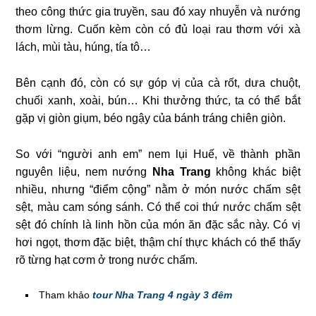
theo công thức gia truyền, sau đó xay nhuyễn và nướng
thơm lừng. Cuốn kèm còn có đủ loại rau thơm với xà
lách, mùi tàu, húng, tía tô…
Bên cạnh đó, còn có sự góp vị của cà rốt, dưa chuột,
chuối xanh, xoài, bún… Khi thưởng thức, ta có thể bắt
gặp vị giòn giụm, béo ngậy của bánh tráng chiên giòn.
So với “người anh em” nem lụi Huế, về thành phần
nguyên liệu, nem nướng
Nha Trang
không khác biệt
nhiều, nhưng “điểm cộng” nằm ở món nước chấm sệt
sệt, màu cam sóng sánh. Có thể coi thứ nước chấm sệt
sệt đó chính là linh hồn của món ăn đặc sắc này. Có vị
hơi ngọt, thơm đặc biệt, thậm chí thực khách có thể thấy
rõ từng hạt cơm ở trong nước chấm.
Tham khảo
tour Nha Trang 4 ngày 3 đêm