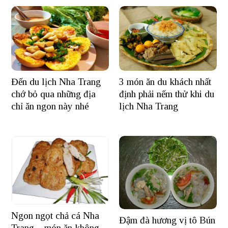
Đến du lịch Nha Trang
3 món ăn du khách nhất
chớ bỏ qua những địa
định phải nếm thử khi du
chỉ ăn ngon này nhé
lịch Nha Trang
Ngon ngọt chả cá Nha
Đậm đà hương vị tô Bún
Trang – món ăn không