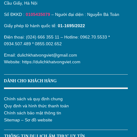
Cầu Giấy, Hà Nội
Số ĐKKD :
0105435079
– Người đại diện : Nguyễn Bá Toàn
Giấy phép lữ hành quốc tế:
01-1695/2022
Điện thoại: (024) 666 355 11 – Hotline:
0962.70.5533
*
0934.507.489
*
0855.002.652
Email:
dulichkhatvongviet@gmail.com
Website:
https://dulichkhatvongviet.com
DÀNH CHO KHÁCH HÀNG
Chính sách và quy định chung
Quy định và hình thức thanh toán
Chính sách bảo mật thông tin
Sitemap – Sơ đồ website
THÔNG TIN DU LỊCH ẨM THỰC UY TÍN