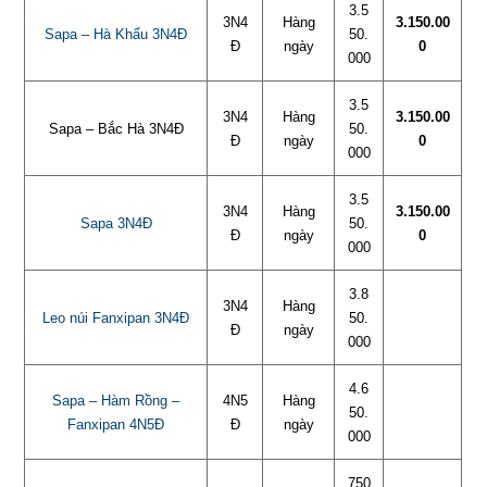
3.5
3N4
Hàng
3.150.00
Sapa – Hà Khẩu 3N4Đ
50.
Đ
ngày
0
000
3.5
3N4
Hàng
3.150.00
Sapa – Bắc Hà 3N4Đ
50.
Đ
ngày
0
000
3.5
3N4
Hàng
3.150.00
Sapa 3N4Đ
50.
Đ
ngày
0
000
3.8
3N4
Hàng
Leo núi Fanxipan 3N4Đ
50.
Đ
ngày
000
4.6
Sapa – Hàm Rồng –
4N5
Hàng
50.
Fanxipan 4N5Đ
Đ
ngày
000
750