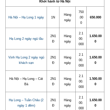
Khởi hành từ Hà Nội
750
Hàng
Hà Nội – Hạ Long 1 ngày
1N
.00
650.000
ngày
0
2.1
2N1
Hàng
1.650.00
Hạ Long 2 ngày ngủ tầu
00.
Đ
ngày
0
000
2.1
Vịnh Hạ Long 2 ngày ngủ
2N1
Hàng
1.650.00
00.
khách sạn
Đ
ngày
0
000
2.1
Hà Nội – Hạ Long – Cát
2N1
Hàng
1.500.00
00.
Bà
Đ
ngày
0
000
2.1
Hạ Long – Tuần Châu (2
2N1
Hàng
1.650.00
00.
ngày 1 đêm)
Đ
ngày
0
000