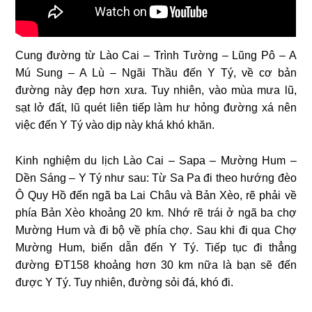
Cung đường từ Lào Cai – Trình Tường – Lũng Pô – A
Mú Sung – A Lù – Ngãi Thầu đến Y Tý, về cơ bản
đường này đẹp hơn xưa. Tuy nhiên, vào mùa mưa lũ,
sạt lở đất, lũ quét liên tiếp làm hư hỏng đường xá nên
việc đến Y Tý vào dịp này khá khó khăn.
Kinh nghiệm du lịch Lào Cai – Sapa – Mường Hum –
Dền Sáng – Y Tý như sau: Từ Sa Pa đi theo hướng đèo
Ô Quy Hồ đến ngã ba Lai Châu và Bản Xèo, rẽ phải về
phía Bản Xèo khoảng 20 km. Nhớ rẽ trái ở ngã ba chợ
Mường Hum và đi bộ về phía chợ. Sau khi đi qua Chợ
Mường Hum, biển dẫn đến Y Tý. Tiếp tục đi thẳng
đường ĐT158 khoảng hơn 30 km nữa là bạn sẽ đến
được Y Tý. Tuy nhiên, đường sỏi đá, khó đi.