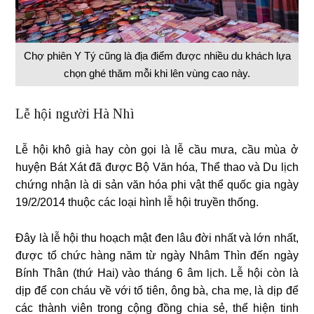
Chợ phiên Y Tý cũng là địa điểm được nhiều du khách lựa
chọn ghé thăm mỗi khi lên vùng cao này.
Lễ hội người Hà Nhì
Lễ hội khô già hay còn gọi là lễ cầu mưa, cầu mùa ở
huyện Bát Xát đã được Bộ Văn hóa, Thể thao và Du lịch
chứng nhận là di sản văn hóa phi vật thể quốc gia ngày
19/2/2014 thuộc các loại hình lễ hội truyền thống.
Đây là lễ hội thu hoạch mật đen lâu đời nhất và lớn nhất,
được tổ chức hàng năm từ ngày Nhâm Thìn đến ngày
Bính Thân (thứ Hai) vào tháng 6 âm lịch. Lễ hội còn là
dịp để con cháu về với tổ tiên, ông bà, cha mẹ, là dịp để
các thành viên trong cộng đồng chia sẻ, thể hiện tinh