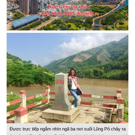
Được trực tiếp ngắm nhìn ngã ba nơi suối Lũng Pô chảy ra