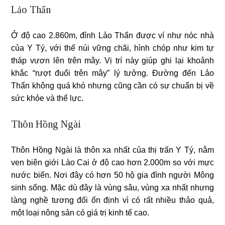
Lảo Thẩn
Ở độ cao 2.860m, ​​đỉnh Lảo Thẩn được ví như nóc nhà
của Y Tý, với thế núi vững chãi, hình chóp như kim tự
tháp vươn lên trên mây. Vị trí này giúp ghi lại khoảnh
khắc “rượt đuổi trên mây” lý tưởng. Đường đến Lảo
Thẩn không quá khó nhưng cũng cần có sự chuẩn bị về
sức khỏe và thể lực.
Thôn Hồng Ngài
Thôn Hồng Ngài là thôn xa nhất của thị trấn Y Tý, nằm
ven biên giới Lào Cai ở độ cao hơn 2.000m so với mực
nước biển. Nơi đây có hơn 50 hộ gia đình người Mông
sinh sống. Mặc dù đây là vùng sâu, vùng xa nhất nhưng
làng nghề tương đối ổn định vì có rất nhiều thảo quả,
một loại nông sản có giá trị kinh tế cao.