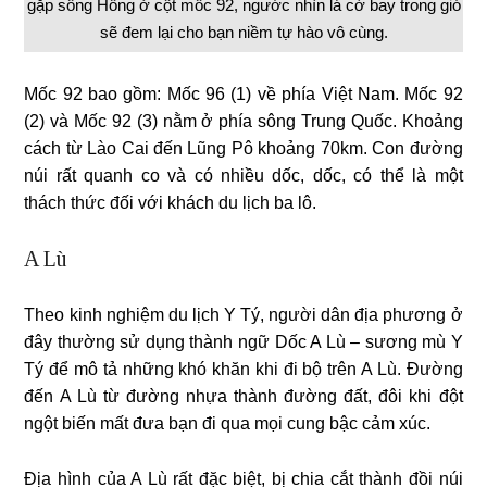
gặp sông Hồng ở cột mốc 92, ngước nhìn lá cờ bay trong gió
sẽ đem lại cho bạn niềm tự hào vô cùng.
Mốc 92 bao gồm: Mốc 96 (1) về phía Việt Nam. Mốc 92
(2) và Mốc 92 (3) nằm ở phía sông Trung Quốc. Khoảng
cách từ Lào Cai đến Lũng Pô khoảng 70km. Con đường
núi rất quanh co và có nhiều dốc, dốc, có thể là một
thách thức đối với khách du lịch ba lô.
A Lù
Theo kinh nghiệm du lịch Y Tý, người dân địa phương ở
đây thường sử dụng thành ngữ Dốc A Lù – sương mù Y
Tý để mô tả những khó khăn khi đi bộ trên A Lù. Đường
đến A Lù từ đường nhựa thành đường đất, đôi khi đột
ngột biến mất đưa bạn đi qua mọi cung bậc cảm xúc.
Địa hình của A Lù rất đặc biệt, bị chia cắt thành đồi núi