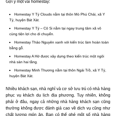
Gợi ý một vài homestay:
Homestay Y Tý Clouds nằm tại thôn Mò Phú Chải, xã Y
Tý, huyện Bát Xát.
Homestay Y Tý – Cô Si nằm tại ngay trung tâm xã vô
cùng tiện lợi cho di chuyển.
Homestay Thảo Nguyên xanh với kiến trúc làm hoàn toàn
bằng gỗ.
Homestay A Hờ được xây dựng theo kiến trúc một ngôi
nhà sàn hai tầng.
Homestay Minh Thương nằm tại thôn Ngải Trồ, xã Y Tý,
huyện Bát Xát.
Nhiều khách sạn, nhà nghỉ và cơ sở lưu trú có nhà hàng
phục vụ khách du lịch địa phương. Tuy nhiên, không
phải ở đâu, ngay cả những nhà hàng khách sạn cũng
thường không được đánh giá cao về dịch vụ cũng như
chất lượng món ăn. Bạn có thể ghé một số nhà hàng