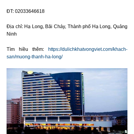
ĐT: 02033646618
Địa chỉ: Hạ Long, Bãi Cháy, Thành phố Hạ Long, Quảng
Ninh
Tìm hiều thêm:
https://dulichkhatvongviet.com/khach-
san/muong-thanh-ha-long/