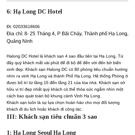
6: Hạ Long DC Hotel
Đt: 02033618606
Địa chỉ:
8- 25 Tháng 4, P Bãi Cháy, Thành phố Hạ Long,
Quảng Ninh
Halong DC Hotel là khách sạn 4 sao đầu tiên tại Hạ Long, Từ
đây quý khách mất vài phút để đi bộ để đến với đến bờ biển
xinh đẹp. Khách sạn Halong DC có 80 phòng tiêu chuẩn hướng
nhìn ra vịnh Hạ Long và thành Phố Hạ Long. Hệ thống Phòng ở
được bố trí từ tầng 15 đến tầng 21 của tòa nhà. Khách sạn sở
hữu vị trí đẹp nhất quý khách có thể thỏa sức ngắm nhìn một
cách bao quát toàn bộ khung cảnh Vịnh Hạ Long.
Khách sạn luôn là sự lựa chọn hoàn hảo cho mọi đối tượng
khách đi du lịch hoặc khách đi công tác.
III: Khách sạn tiêu chuẩn 3 sao
1: Hạ Long Seoul Hạ Long