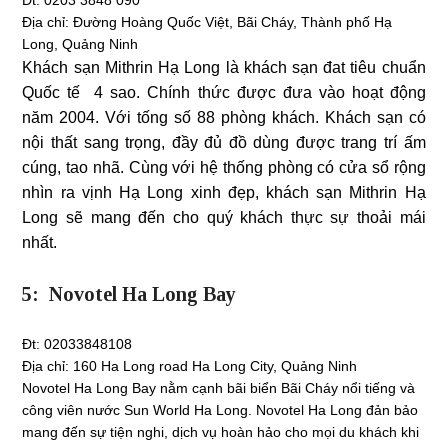
Đt: 0203 3848 090
Địa chỉ: Đường Hoàng Quốc Việt, Bãi Cháy, Thành phố Hạ
Long, Quảng Ninh
Khách sạn Mithrin Hạ Long là khách sạn đat tiêu chuẩn
Quốc tế 4 sao. Chính thức được đưa vào hoạt động
năm 2004. Với tống số 88 phòng khách. Khách sạn có
nội thất sang trọng, đầy đủ đồ dùng được trang trí ấm
cúng, tao nhã. Cùng với hệ thống phòng có cửa sổ rộng
nhìn ra vịnh Hạ Long xinh đẹp, khách sạn Mithrin Hạ
Long sẽ mang đến cho quý khách thực sự thoải mái
nhất.
5: Novotel Ha Long Bay
Đt: 02033848108
Địa chỉ:
160 Ha Long road Ha Long City, Quảng Ninh
Novotel Ha Long Bay nằm cạnh bãi biển Bãi Cháy nổi tiếng và
công viên nước Sun World Ha Long. Novotel Ha Long đản bảo
mang đến sự tiện nghi, dịch vụ hoàn hảo cho mọi du khách khi