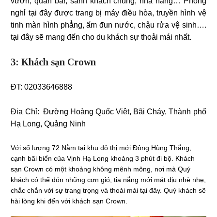
vườn, quán bar, sảnh khách chung, nhà hàng… Phòng
nghỉ tại đây được trang bị máy điều hòa, truyền hình vệ
tinh màn hình phẳng, ấm đun nước, chậu rửa vệ sinh….
tại đây sẽ mang đến cho du khách sự thoải mái nhất.
3: Khách sạn Crown
ĐT: 02033646888
Địa Chỉ:
Đường Hoàng Quốc Việt, Bãi Cháy, Thành phố
Hạ Long, Quảng Ninh
Với số lượng 72 Nằm tại khu đô thị mới Đông Hùng Thắng,
cạnh bãi biển của Vịnh Hạ Long khoảng 3 phút đi bộ. Khách
sạn Crown có một khoảng không mênh mông, nơi mà Quý
khách có thể đón những cơn gió, tia nắng mới mát dịu nhè nhẹ,
chắc chắn với sự trang trọng và thoải mái tại đây. Quý khách sẽ
hài lòng khi đến với khách sạn Crown.