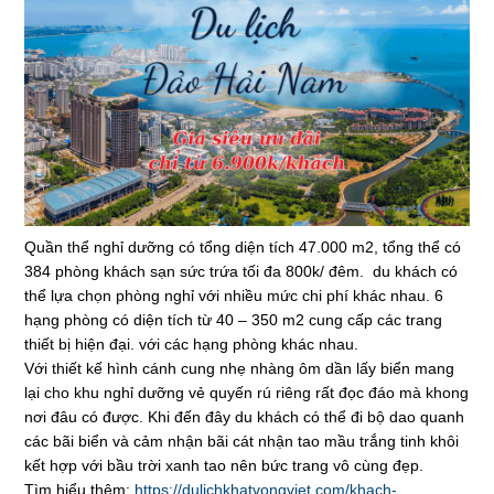
Quần thể nghỉ dưỡng có tổng diện tích 47.000 m2, tổng thể có
384 phòng khách sạn sức trứa tối đa 800k/ đêm. du khách có
thể lựa chọn phòng nghỉ với nhiều mức chi phí khác nhau. 6
hạng phòng có diện tích từ 40 – 350 m2 cung cấp các trang
thiết bị hiện đại. với các hạng phòng khác nhau.
Với thiết kế hình cánh cung nhẹ nhàng ôm dần lấy biển mang
lại cho khu nghỉ dưỡng vẻ quyến rú riêng rất đọc đáo mà khong
nơi đâu có được. Khi đến đây du khách có thể đi bộ dao quanh
các bãi biển và cảm nhận bãi cát nhận tao mầu trắng tinh khôi
kết hợp với bầu trời xanh tao nên bức trang vô cùng đẹp.
Tìm hiểu thêm:
https://dulichkhatvongviet.com/khach-