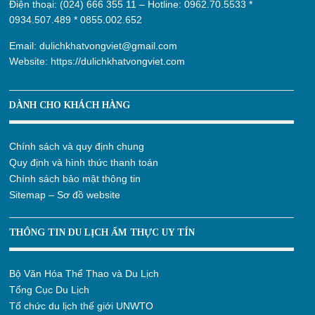
Điện thoại: (024) 666 355 11 – Hotline:
0962.70.5533
*
0934.507.489
*
0855.002.652
Email:
dulichkhatvongviet@gmail.com
Website:
https://dulichkhatvongviet.com
DÀNH CHO KHÁCH HÀNG
Chính sách và quy định chung
Quy định và hình thức thanh toán
Chính sách bảo mật thông tin
Sitemap – Sơ đồ website
THÔNG TIN DU LỊCH ẨM THỰC UY TÍN
Bộ Văn Hóa Thể Thao và Du Lịch
Tổng Cục Du Lịch
Tổ chức du lịch thế giới UNWTO