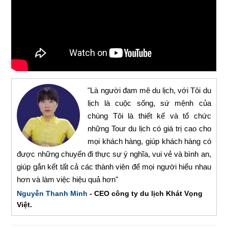
"Là người đam mê du lịch, với Tôi du
lịch là cuộc sống, sứ mệnh của
chúng Tôi là thiết kế và tổ chức
những Tour du lịch có giá trị cao cho
mọi khách hàng, giúp khách hàng có
được những chuyến đi thực sự ý nghĩa, vui vẻ và bình an,
giúp gắn kết tất cả các thành viên để mọi người hiểu nhau
hơn và làm việc hiệu quả hơn"
Nguyễn Thanh Minh
- CEO công ty du lịch Khát Vọng
Việt.