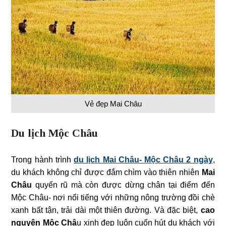
Vẻ đẹp Mai Châu
Du lịch Mộc Châu
Trong hành trình
du lịch Mai Châu- Mộc Châu 2 ngày
,
du khách không chỉ được đắm chìm vào thiên nhiên
Mai
Châu
quyến rũ mà còn được dừng chân tại điểm đến
Mộc Châu- nơi nổi tiếng với những nông trường đồi chè
xanh bất tận, trải dài một thiên đường. Và đặc biệt,
cao
nguyên Mộc Châ
u xinh đẹp luôn cuốn hút du khách với