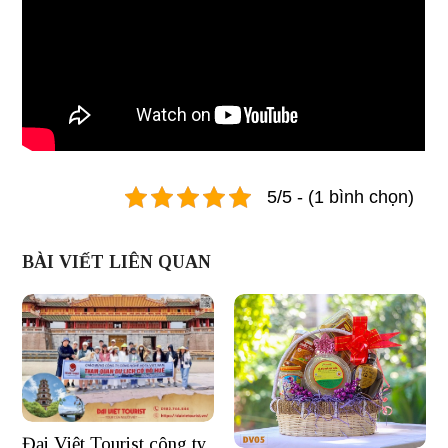
5/5 - (1 bình chọn)
BÀI VIẾT LIÊN QUAN
Đại Việt Tourist công ty