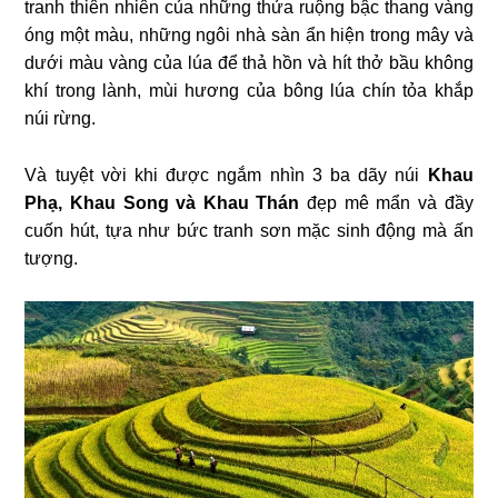
tranh thiên nhiên của những thửa ruộng bậc thang vàng
óng một màu, những ngôi nhà sàn ẩn hiện trong mây và
dưới màu vàng của lúa để thả hồn và hít thở bầu không
khí trong lành, mùi hương của bông lúa chín tỏa khắp
núi rừng.
Và tuyệt vời khi được ngắm nhìn 3 ba dãy núi
Khau
Phạ, Khau Song và Khau Thán
đẹp mê mẩn và đầy
cuốn hút, tựa như bức tranh sơn mặc sinh động mà ấn
tượng.