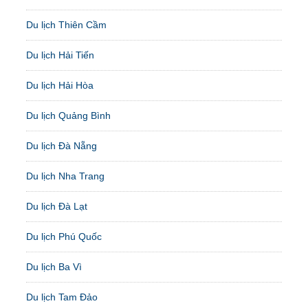
Du lịch Thiên Cầm
Du lịch Hải Tiến
Du lịch Hải Hòa
Du lịch Quảng Bình
Du lịch Đà Nẵng
Du lịch Nha Trang
Du lịch Đà Lạt
Du lịch Phú Quốc
Du lịch Ba Vì
Du lịch Tam Đảo