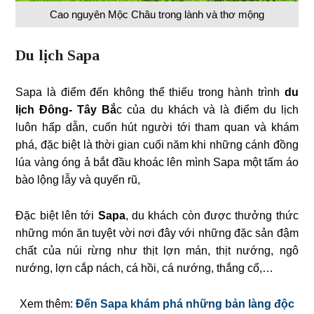
Cao nguyên Mộc Châu trong lành và thơ mộng
Du lịch Sapa
Sapa là điểm đến không thể thiếu trong hành trình
du
lịch Đông- Tây Bắ
c của du khách và là điểm du lịch
luôn hấp dẫn, cuốn hút người tới tham quan và khám
phá, đặc biệt là thời gian cuối năm khi những cánh đồng
lúa vàng óng ả bắt đầu khoác lên mình Sapa một tấm áo
bào lộng lẫy và quyến rũ,
Đặc biệt lên tới
Sapa
, du khách còn được thưởng thức
những món ăn tuyệt vời nơi đây với những đặc sản đậm
chất của núi rừng như thịt lợn mán, thịt nướng, ngô
nướng, lợn cắp nách, cá hồi, cá nướng, thắng cổ,…
Xem thêm:
Đến Sapa khám phá những bản làng độc