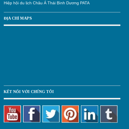
Hiệp hội du lịch Châu Á Thái Bình Dương PATA
ĐỊA CHỈ MAPS
KẾT NỐI VỚI CHÚNG TÔI