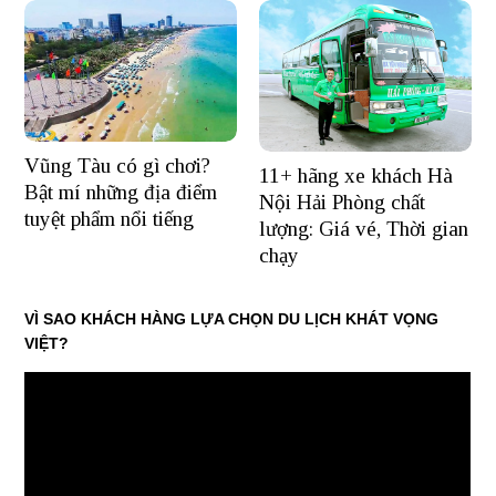
Vũng Tàu có gì chơi?
11+ hãng xe khách Hà
Bật mí những địa điểm
Nội Hải Phòng chất
tuyệt phẩm nổi tiếng
lượng: Giá vé, Thời gian
chạy
VÌ SAO KHÁCH HÀNG LỰA CHỌN DU LỊCH KHÁT VỌNG
VIỆT?