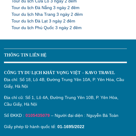
Tour du lịch Cửa Lò 3 ngày 2 đêm
Tour du lịch Đà Nẵng 3 ngày 2 đêm
Tour du lịch Nha Trang 3 ngày 2 đêm
Tour du lịch Đà Lạt 3 ngày 2 đêm
Tour du lịch Phú Quốc 3 ngày 2 đêm
THÔNG TIN LIÊN HỆ
CÔNG TY DU LỊCH KHÁT VỌNG VIỆT – KAVO TRAVEL
Địa chỉ:
Số 18, Lô 4B, Đường Trung Yên 10A, P. Yên Hòa, Cầu
Giấy, Hà Nội
Địa chỉ cũ:
Số 1, Lô 4A, Đường Trung Yên 10B, P. Yên Hòa,
Cầu Giấy, Hà Nội
Số ĐKKD :
0105435079
– Người đại diện : Nguyễn Bá Toàn
Giấy phép lữ hành quốc tế:
01-1695/2022