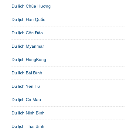
Du lịch Chùa Hương
Du lịch Hàn Quốc
Du lịch Côn Đảo
Du lịch Myanmar
Du lịch HongKong
Du lịch Bái Đính
Du lịch Yên Tử
Du lịch Cà Mau
Du lịch Ninh Bình
Du lịch Thái Bình