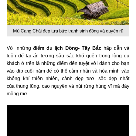
Mù Cang Chải đẹp tựa bức tranh sinh động và quyến rũ
Với những
điểm du lịch Đông- Tây Bắc
hấp dẫn và
luôn để lại ấn tượng sâu sắc khó quên trong lòng du
khách ở trên là những điểm đến tuyệt vời dành cho bạn
vào dịp cuối năm để có thể cảm nhận và hòa mình vào
không khí thiên nhiên, cảnh đẹp tươi sắc đẹp nhất
của thung lũng, cao nguyên và núi rừng hùng vĩ mà đầy
mộng mơ.