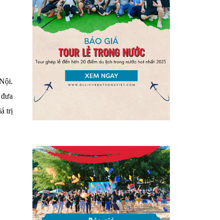
Nội.
 đưa
 trị