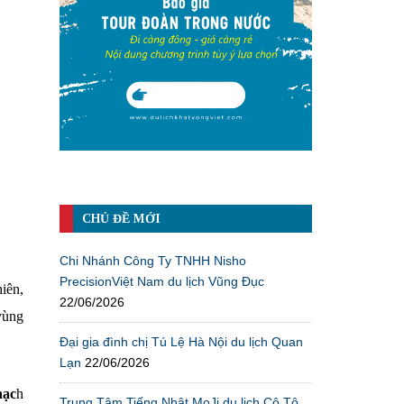
CHỦ ĐỀ MỚI
Chi Nhánh Công Ty TNHH Nisho
PrecisionViệt Nam du lịch Vũng Đục
iên,
22/06/2026
vùng
Đại gia đình chị Tú Lệ Hà Nội du lịch Quan
Lạn
22/06/2026
hạc
h
Trung Tâm Tiếng Nhật MoJi du lịch Cô Tô