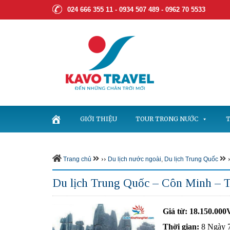
024 666 355 11 - 0934 507 489 -
0962 70 5533
GIỚI THIỆU
TOUR TRONG NƯỚC
T
››
›
Trang chủ
Du lịch nước ngoài
,
Du lịch Trung Quốc
Du lịch Trung Quốc – Côn Minh – 
Giá từ:
18.150.00
Thời gian:
8 Ngày 