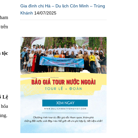
Gia đình chị Hà – Du lịch Côn Minh – Trùng
Khánh
14/07/2025
tham
trên
 tộc
ổ Lệ
 hóa
ùng.