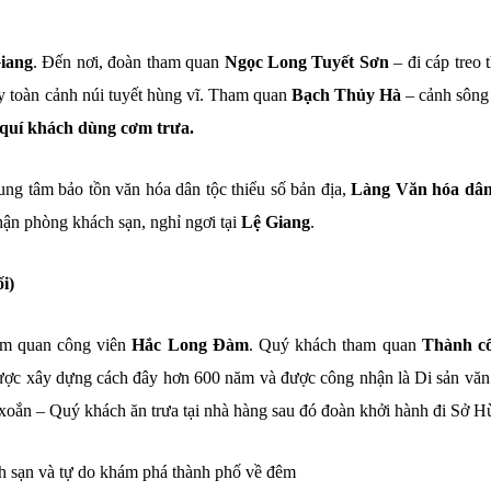
iang
. Đến nơi, đoàn tham quan
Ngọc Long Tuyết Sơn
– đi cáp treo 
y toàn cảnh núi tuyết hùng vĩ. Tham quan
Bạch Thủy Hà
– cảnh sông 
quí khách dùng cơm trưa.
ung tâm bảo tồn văn hóa dân tộc thiểu số bản địa,
Làng Văn hóa dân
ận phòng khách sạn, nghỉ ngơi tại
Lệ Giang
.
i)
am quan công viên
Hắc Long Đàm
. Quý khách tham quan
Thành c
được xây dựng cách đây hơn 600 năm và được công nhận là Di sản văn
xoắn – Quý khách ăn trưa tại nhà hàng sau đó đoàn khởi hành đi Sở H
h sạn và tự do khám phá thành phố về đêm