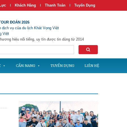
Lực
Khách Hàng
Thanh Toán
Tuyển Dụng
|
|
|
TOUR ĐOÀN 2026
 dịch vụ của du lịch Khát Vọng Việt
 Việt
hương hiệu nổi tiếng, uy tín được tin dùng từ 2014
C
CẨM NANG
TUYỂN DỤNG
LIÊN HỆ