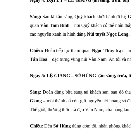
Ngày 4: ĐẠI LÝ – LÊ GIANG (ăn sáng, trưa, tối)
Sáng:
Sau khi ăn sáng, Quý khách khởi hành đi
Lệ G
quan
Vân Tam Bình
– nơi Quý khách có thể nhìn thấ
cao nguyên xanh in hình dáng
Núi tuyết Ngọc Long, 
Chiều:
Đoàn tiếp tục tham quan
Ngọc Thủy trại
– tr
Tân Hoa
– đặc trưng vùng núi Vân Nam. Ăn tối và nh
Ngày 5: LỆ GIANG – SỞ HÙNG (ăn sáng, trưa, tố
Sáng:
Đoàn dùng bữa sáng tại khách sạn, sau đó th
Giang
– một thành cổ còn giữ nguyên nét hoang sơ 
Thế giới, thưởng thức trà đạo Vân Nam, cửa hàng tảo 
Chiều
: Đến
Sở Hùng
dùng cơm tối, nhận phòng khác