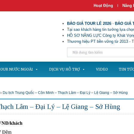
Hoạt Động
Năng 
|
BÁO GIÁ TOUR LẺ 2026
-
BÁO GIÁ 
Tại sao khách hàng tin tưởng lựa chọn
HỒ SƠ NĂNG LỰC Công ty Khát Vọng
Thương hiệu PT bền vững từ 2013
- T
OUR NƯỚC NGOÀI
DỊCH VỤ HỖ TRỢ
VIDEO
TIN TỨ
›
Du lịch Trung Quốc – Côn Minh – Thạch Lâm – Đại Lý – Lệ Giang – Sở Hùng
Thạch Lâm – Đại Lý – Lệ Giang – Sở Hùng
0VNĐ/khách
7 Đêm