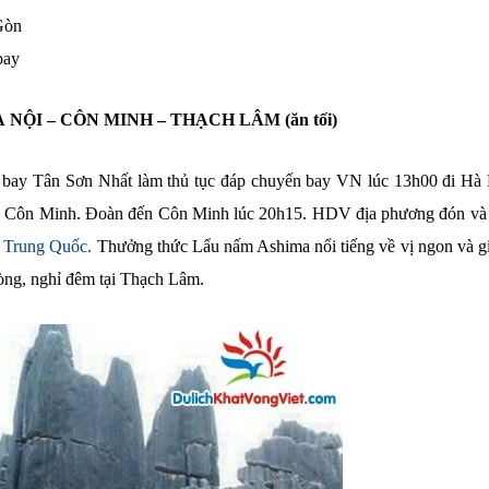
Gòn
bay
À NỘI – CÔN MINH – THẠCH LÂM (ăn tối)
n bay Tân Sơn Nhất làm thủ tục đáp chuyến bay VN lúc 13h00 đi Hà 
bay Côn Minh. Đoàn đến Côn Minh lúc 20h15. HDV địa phương đón và
 Trung Quốc.
Thưởng thức Lẩu nấm Ashima nổi tiếng về vị ngon và giá
òng, nghỉ đêm tại Thạch Lâm.