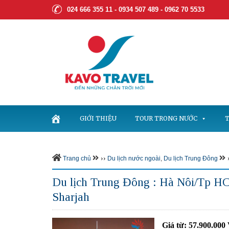
024 666 355 11 - 0934 507 489 -
0962 70 5533
GIỚI THIỆU
TOUR TRONG NƯỚC
T
››
›
Trang chủ
Du lịch nước ngoài
,
Du lịch Trung Đông
Du lịch Trung Đông : Hà Nôi/Tp 
Sharjah
Giá từ: 57.900.00