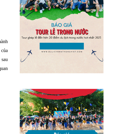
hành
 của
 sau
quan