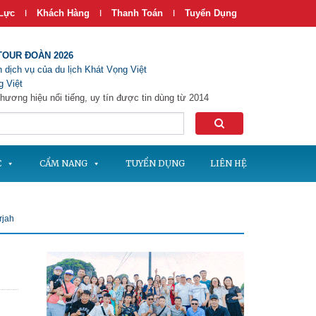
Lực
Khách Hàng
Thanh Toán
Tuyển Dụng
|
|
|
TOUR ĐOÀN 2026
 dịch vụ của du lịch Khát Vọng Việt
 Việt
hương hiệu nổi tiếng, uy tín được tin dùng từ 2014
C
CẨM NANG
TUYỂN DỤNG
LIÊN HỆ
rjah