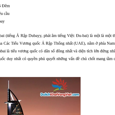
5 Đêm
u cầu
bay
ai (tiếng Ả Rập Dubayy, phát âm tiếng Việt: Đu-bai) là một là một t
c của Các Tiểu Vương quốc Ả Rập Thống nhất (UAE), nằm ở phía Nam
i là tiểu vương quốc có dân số đông nhất và diện tích lớn đứng nhì
quốc duy nhất có quyền phủ quyết những vấn đề chủ chốt mang tầm 