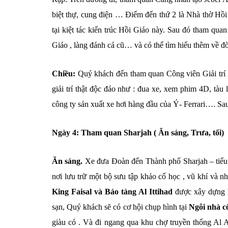
biệt thự, cung điện … Điểm đến thứ 2 là Nhà thờ Hồi 
tại kiệt tác kiến trúc Hồi Giáo này. Sau đó tham qu
Giáo , làng đánh cá cũ… và có thể tìm hiểu thêm về đ
Chiều:
Quý khách đến tham quan Công viên Giải trí F
giải trí thật độc đáo như : đua xe, xem phim 4D, tàu
công ty sản xuất xe hơi hàng đầu của Ý- Ferrari…. Sau 
Ngày 4: Tham quan Sharjah ( Ăn sáng, Trưa, tối)
Ăn sáng.
Xe đưa Đoàn đến Thành phố Sharjah – tiểu 
nơi lưu trữ một bộ sưu tập khảo cổ học , vũ khí và nh
King Faisal và Bảo tàng Al Ittihad
được xây dựng l
sạn, Quý khách sẽ có cơ hội chụp hình tại
Ngôi nhà c
giàu có . Và đi ngang qua khu chợ truyền thống Al