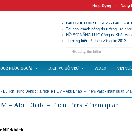
Hoạt Động
Năng 
|
BÁO GIÁ TOUR LẺ 2026
-
BÁO GIÁ 
Tại sao khách hàng tin tưởng lựa chọn
HỒ SƠ NĂNG LỰC Công ty Khát Vọng
Thương hiệu PT bền vững từ 2013
- T
OUR NƯỚC NGOÀI
DỊCH VỤ HỖ TRỢ
VIDEO
TIN TỨ
›
Du lịch Trung Đông : Hà Nôi/Tp HCM – Abu Dhabi – Them Park -Tham quan Sha
HCM – Abu Dhabi – Them Park -Tham quan
0 VNĐ/khách