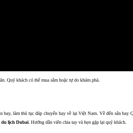
iãn. Quý khách có thể mua sắm hoặc tự do khám phá.
 bay, làm thủ tục đáp chuyến bay về lại Việt Nam. Về đến sân bay 
du lịch Dubai
. Hướng dẫn viên chia tay và hẹn gặp lại quý khách.