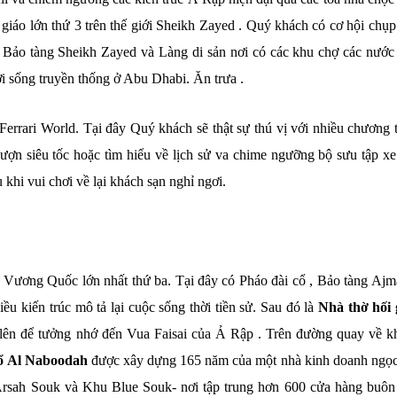
giáo lớn thứ 3 trên thế giới Sheikh Zayed . Quý khách có cơ hội chụp
an Bảo tàng Sheikh Zayed và Làng di sản nơi có các khu chợ các nước
ời sống truyền thống ở Abu Dhabi. Ăn trưa .
errari World. Tại đây Quý khách sẽ thật sự thú vị với nhiều chương t
 lượn siêu tốc hoặc tìm hiểu về lịch sử va chime ngưỡng bộ sưu tập xe
khi vui chơi về lại khách sạn nghỉ ngơi.
Vương Quốc lớn nhất thứ ba. Tại đây có Pháo đài cổ , Bảo tàng Ajm
iều kiến trúc mô tả lại cuộc sống thời tiền sử. Sau đó là
Nhà thờ hối 
ên để tưởng nhớ đến Vua Faisai của Ả Rập . Trên đường quay về k
ổ Al Naboodah
được xây dựng 165 năm của một nhà kinh doanh ngọc 
 Arsah Souk và Khu Blue Souk- nơi tập trung hơn 600 cửa hàng buôn