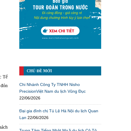
CHỦ ĐỀ MỚI
c Tế
Chi Nhánh Công Ty TNHH Nisho
 đón
PrecisionViệt Nam du lịch Vũng Đục
22/06/2026
Đại gia đình chị Tú Lệ Hà Nội du lịch Quan
Lạn
22/06/2026
hách
Trung Tâm Tiếng Nhật MoJi du lịch Cô Tô