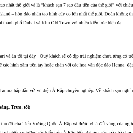
ao nhất thế giới và là “khách sạn 7 sao đầu tiên của thế giới” với chiề
Island – hòn đảo nhân tạo hình cây cọ lớn nhất thế giới. Đoàn không t
ại thành phố Dubai và Khu Old Town với nhiều kiến trúc hiện đại.
và ăn tối tại đây . Quý khách sẽ có dịp trải nghiệm chưa từng có trê
thử các hình xăm trên tay hoặc chân với các hoa văn độc đáo Henna, đặt
 Tanura hấp dẫn với vũ điệu Ả Rập chuyên nghiệp. Về khách sạn nghỉ 
ng, Trưa, tối)
 thủ đô của Tiểu Vương Quốc Ả Rập và được ví là đất vàng của ngư
i và chiêm ngưỡng các kiến trúc Ả Rập hiện đại qua các toà nhà chọc t