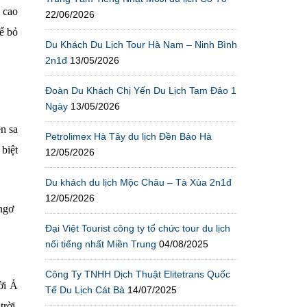
u cao
22/06/2026
hể bỏ
Du Khách Du Lịch Tour Hà Nam – Ninh Bình
2n1đ
13/05/2026
Đoàn Du Khách Chị Yến Du Lịch Tam Đảo 1
Ngày
13/05/2026
n sa
Petrolimex Hà Tây du lịch Đền Bảo Hà
 biệt
12/05/2026
Du khách du lịch Mộc Châu – Tà Xùa 2n1đ
12/05/2026
ngơ
Đại Việt Tourist công ty tổ chức tour du lịch
nổi tiếng nhất Miền Trung
04/08/2025
Công Ty TNHH Dịch Thuật Elitetrans Quốc
ời Ả
Tế Du Lịch Cát Bà
14/07/2025
rời,