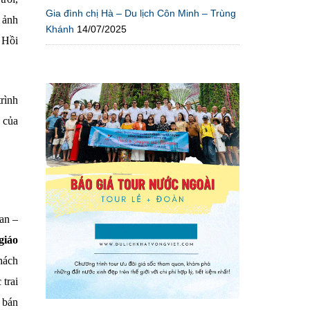
Gia đình chị Hà – Du lịch Côn Minh – Trùng
 ảnh
Khánh
14/07/2025
 Hồi
rình
 của
an –
giáo
hách
trai
 bán