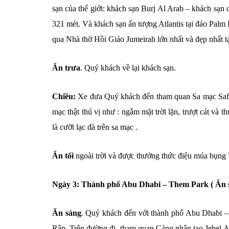
sạn của thế giới: khách sạn Burj Al Arab – khách sạn c
321 mét. Và khách sạn ấn tượng Atlantis tại đảo Palm 
qua Nhà thờ Hồi Giáo Jumeirah lớn nhất và đẹp nhất t
Ăn trưa
. Quý khách về lại khách sạn.
Chiều:
Xe đưa Quý khách đến tham quan Sa mạc Safari 
mạc thật thú vị như : ngắm mặt trời lặn, trượt cát và 
là cưỡi lạc đà trên sa mạc .
Ăn tối
ngoài trời và được thưởng thức điệu múa bụng
Ngày 3: Thành phố Abu Dhabi – Them Park ( Ăn sá
Ăn sáng
. Quý khách đến với thành phố Abu Dhabi –
Rập. Trên đường đi, tham quan Cảng nhân tạo Jebel Al