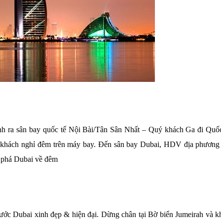
nh ra sân bay quốc tế Nội Bài/Tân Sân Nhất – Quý khách Ga đi Quố
ý khách nghỉ đêm trên máy bay. Đến sân bay Dubai, HDV địa phương
 phá Dubai về đêm
ước Dubai xinh đẹp & hiện đại. Dừng chân tại Bờ biển Jumeirah và k