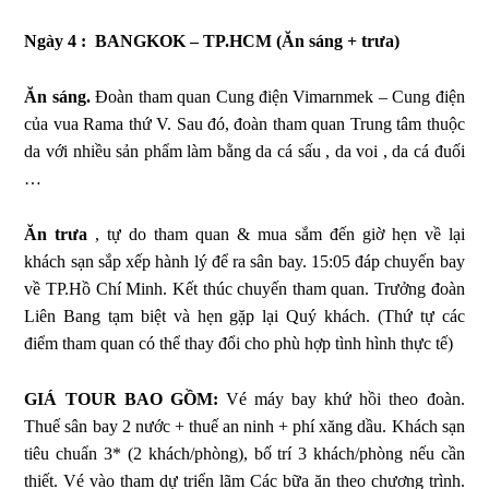
Ngày 4 : BANGKOK – TP.HCM (Ăn sáng + trưa)
Ăn sáng.
Đoàn tham quan Cung điện Vimarnmek – Cung điện
của vua Rama thứ V. Sau đó, đoàn tham quan Trung tâm thuộc
da với nhiều sản phẩm làm bằng da cá sấu , da voi , da cá đuối
…
Ăn trưa
, tự do tham quan & mua sắm đến giờ hẹn về lại
khách sạn sắp xếp hành lý để ra sân bay. 15:05 đáp chuyến bay
về TP.Hồ Chí Minh. Kết thúc chuyến tham quan. Trưởng đoàn
Liên Bang tạm biệt và hẹn gặp lại Quý khách.
(Thứ tự các
điểm tham quan có thể thay đổi cho phù hợp tình hình thực tế)
GIÁ TOUR BAO GỒM:
Vé máy bay khứ hồi theo đoàn.
Thuế sân bay 2 nước + thuế an ninh + phí xăng dầu.
Khách sạn
tiêu chuẩn 3* (2 khách/phòng), bố trí 3 khách/phòng nếu cần
thiết.
Vé vào tham dự triển lãm
Các bữa ăn theo chương trình.