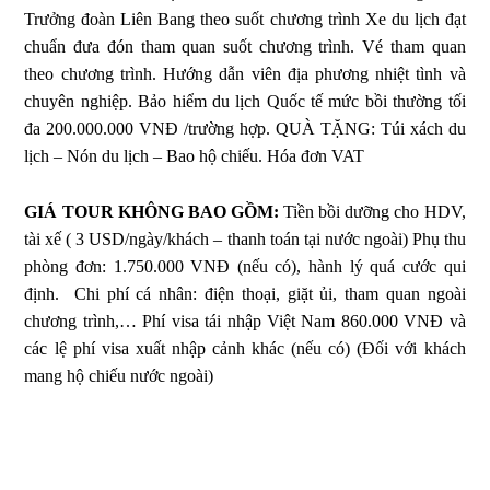
Trưởng đoàn Liên Bang theo suốt chương trình
Xe du lịch đạt
chuẩn đưa đón tham quan suốt chương trình.
Vé tham quan
theo chương trình.
Hướng dẫn viên địa phương nhiệt tình và
chuyên nghiệp.
Bảo hiểm du lịch Quốc tế mức bồi thường tối
đa 200.000.000 VNĐ /trường hợp.
QUÀ TẶNG: Túi xách du
lịch – Nón du lịch – Bao hộ chiếu.
Hóa đơn VAT
GIÁ TOUR KHÔNG BAO GỒM:
Tiền bồi dưỡng cho HDV,
tài xế ( 3 USD/ngày/khách – thanh toán tại nước ngoài)
Phụ thu
phòng đơn: 1.750.000 VNĐ (nếu có), hành lý quá cước qui
định.
Chi phí cá nhân: điện thoại, giặt ủi, tham quan ngoài
chương trình,…
Phí visa tái nhập Việt Nam 860.000 VNĐ và
các lệ phí visa xuất nhập cảnh khác (nếu có) (Đối với khách
mang hộ chiếu nước ngoài)