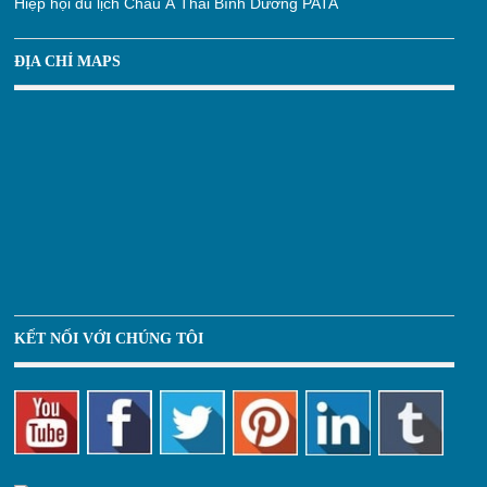
Hiệp hội du lịch Châu Á Thái Bình Dương PATA
ĐỊA CHỈ MAPS
KẾT NỐI VỚI CHÚNG TÔI