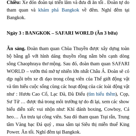
Chiều:
Xe đón đoàn tại triển lãm và đưa đi ăn tối . Đoàn tự do
tham quan và
khám phá Bangkok
về đêm. Nghỉ đêm tại
Bangkok.
Ngày 3 : BANGKOK – SAFARI WORLD (Ăn 3 bữa)
Ăn sáng.
Đoàn tham quan Chùa Thuyền được xây dựng toàn
bộ bằng gỗ với hình dáng thuyền rồng nằm bên cạnh dòng
sông Chaophraya thơ mộng. Sau đó, đoàn tham quan SAFARI
WORLD – vườn thú mở tự nhiên lớn nhất Châu Á. Đoàn sẽ có
dịp ngồi trên xe đi dạo trong công viên của Thế giới động vật
và tìm hiểu cuộc sống cùng các hoạt động của các loài động vật
như : Hươu Cao Cổ, Lạc Đà, Đà Điểu (
tìm hiểu thêm
), Cọp,
Sư Tử … được thả trong môi trường tự do đi lại, xem các show
biểu diễn xiếc vui nhộn như: Khỉ đánh boxing, Cowboy, Cá
heo… Ăn trưa tại công viên. Sau đó tham quan Trại rắn, Trung
tâm Vàng bạc Đá quý , mua sắm tại Siêu thị miễn thuế King
Power. Ăn tối. Nghỉ đêm tại Bangkok.