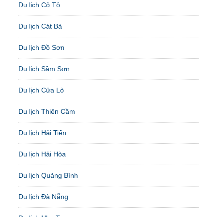
Du lịch Cô Tô
Du lịch Cát Bà
Du lịch Đồ Sơn
Du lịch Sầm Sơn
Du lịch Cửa Lò
Du lịch Thiên Cầm
Du lịch Hải Tiến
Du lịch Hải Hòa
Du lịch Quảng Bình
Du lịch Đà Nẵng