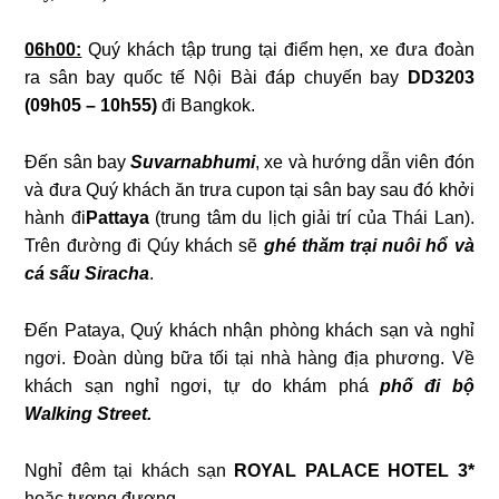
06h00:
Quý khách tập trung tại điểm hẹn, xe đưa đoàn
ra sân bay quốc tế Nội Bài đáp chuyến bay
DD3203
(09h05 – 10h55)
đi Bangkok.
Đến sân bay
Suvarnabhumi
, xe và hướng dẫn viên đón
và đưa Quý khách ăn trưa cupon tại sân bay sau đó khởi
hành đi
Pattaya
(trung tâm du lịch giải trí của Thái Lan).
Trên đường đi Qúy khách sẽ
ghé thăm
trại nuôi hổ và
cá sấu Siracha
.
Đến Pataya, Quý khách nhận phòng khách sạn và nghỉ
ngơi. Đoàn dùng bữa tối tại nhà hàng địa phương. Về
khách sạn nghỉ ngơi, tự do khám phá
phố đi bộ
Walking Street.
Nghỉ đêm tại khách sạn
ROYAL PALACE HOTEL 3*
hoặc tương đương.