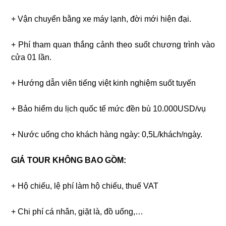
+ Vận chuyển bằng xe máy lạnh, đời mới hiện đại.
+ Phí tham quan thắng cảnh theo suốt chương trình vào
cửa 01 lần.
+ Hướng dẫn viên tiếng việt kinh nghiệm suốt tuyến
+ Bảo hiểm du lịch quốc tế mức đền bù 10.000USD/vụ
+ Nước uống cho khách hàng ngày: 0,5L/khách/ngày.
GIÁ TOUR KHÔNG BAO GỒM:
+ Hộ chiếu, lệ phí làm hộ chiếu, thuế VAT
+ Chi phí cá nhân, giặt là, đồ uống,…