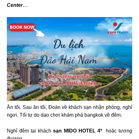
Center
…
Ăn tối
.
Sau ăn tối, Đoàn về khách sạn nhận phòng, nghỉ
ngơi. Tối tự do dạo chơi khám phá bangkok về đêm.
Nghỉ đêm tại khách
sạn MIDO HOTEL 4*
hoặc tương
đương.