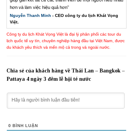
hơn và làm việc hiệu quả hơn"
Nguyễn Thanh Minh
- CEO công ty du lịch Khát Vọng
Việt.
Công ty du lịch Khát Vọng Việt là đại lý phân phối các tour du
lịch quốc tế uy tín, chuyên nghiệp hàng đầu tại Việt Nam, được
du khách yêu thích và mến mộ cả trong và ngoài nước.
Chia sẻ của khách hàng về Thái Lan – Bangkok –
Pattaya 4 ngày 3 đêm lễ hội té nước
0
BÌNH LUẬN