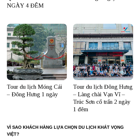
NGÀY 4 ĐÊM
Tour du lịch Móng Cái
Tour du lịch Đông Hưng
– Đông Hưng 1 ngày
– Làng chài Vạn Vĩ –
Trúc Sơn cổ trấn 2 ngày
1 đêm
VÌ SAO KHÁCH HÀNG LỰA CHỌN DU LỊCH KHÁT VỌNG
VIỆT?