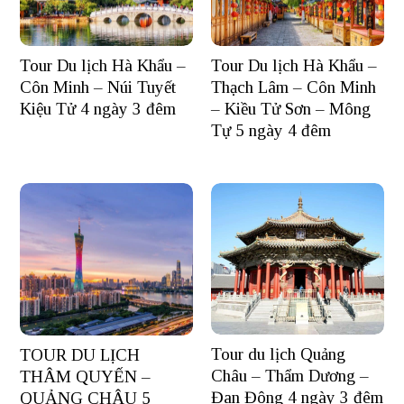
Tour Du lịch Hà Khẩu –
Tour Du lịch Hà Khẩu –
Côn Minh – Núi Tuyết
Thạch Lâm – Côn Minh
Kiệu Tử 4 ngày 3 đêm
– Kiều Tử Sơn – Mông
Tự 5 ngày 4 đêm
Tour du lịch Quảng
TOUR DU LỊCH
Châu – Thẩm Dương –
THÂM QUYẾN –
Đan Đông 4 ngày 3 đêm
QUẢNG CHÂU 5