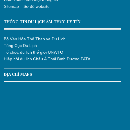
Sitemap – Sơ đồ website
THÔNG TIN DU LỊCH ẨM THỰC UY TÍN
Bộ Văn Hóa Thể Thao và Du Lịch
Tổng Cục Du Lịch
Tổ chức du lịch thế giới UNWTO
Hiệp hội du lịch Châu Á Thái Bình Dương PATA
ĐỊA CHỈ MAPS