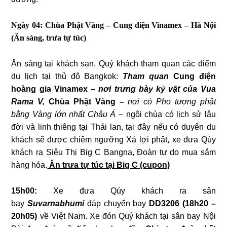
Ngày 04: Chùa Phật Vàng – Cung điện Vinamex – Hà Nội
(Ăn sáng, trưa tự túc)
Ăn sáng tại khách sạn, Quý khách tham quan các điểm
du lịch tại thủ đô Bangkok:
Tham quan
Cung điện
hoàng gia Vinamex
– nơi trưng bày kỷ vật của Vua
Rama V,
Chùa Phật Vàng
–
nơi có Pho tượng phật
bằng Vàng lớn nhất Châu Á
– ngôi chùa có lịch sử lâu
đời và linh thiêng tại Thái lan, tại đây nếu có duyên du
khách sẽ được chiêm ngưỡng Xá lợi phật, xe đưa Qúy
khách ra Siêu Thị Big C Bangna, Đoàn tự do mua sắm
hàng hóa.
Ăn trưa tự túc tại Big C (cupon)
15h00:
Xe đưa Qúy khách ra sân
bay
Suvarnabhumi
đáp chuyến bay
DD3206 (18h20 –
20h05)
về Việt Nam. Xe đón Quý khách tại sân bay Nội