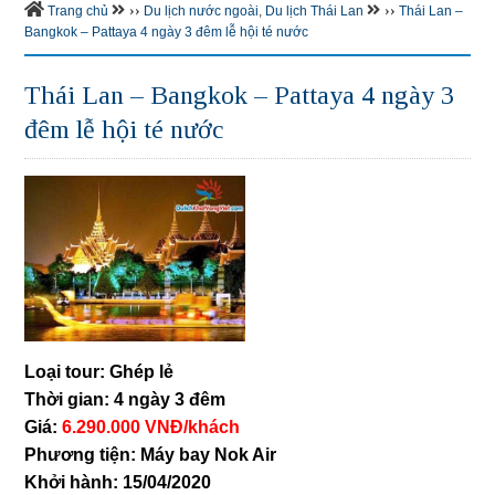
››
››
Trang chủ
Du lịch nước ngoài
,
Du lịch Thái Lan
Thái Lan –
Bangkok – Pattaya 4 ngày 3 đêm lễ hội té nước
Thái Lan – Bangkok – Pattaya 4 ngày 3
đêm lễ hội té nước
Loại tour: Ghép lẻ
Thời gian:
4 ngày 3 đêm
Giá:
6.290.000 VNĐ/khách
Phương tiện: Máy bay Nok Air
Khởi hành: 15/04/2020