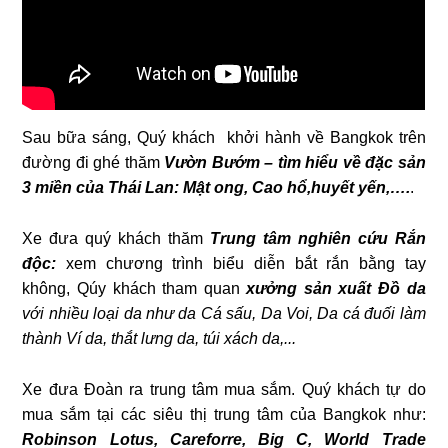
Sau bữa sáng, Quý khách khởi hành về Bangkok trên
đường đi ghé thăm
V
ườn Bướm – tìm hiểu về đặc sản
3 miền của Thái Lan: Mật ong, Cao hổ,huyết yến,….
.
Xe đưa quý khách thăm
Trung tâm nghiên cứu Rắn
độc:
xem chương trình biểu diễn bắt rắn bằng tay
không, Qúy khách tham quan
xưởng sản xuất Đồ da
với nhiều loại da như da Cá sấu, Da Voi, Da cá đuối làm
thành Ví da, thắt lưng da, túi xách da,..
.
Xe đưa Đoàn ra trung tâm mua sắm. Quý khách tự do
mua sắm tại các siêu thị trung tâm của Bangkok như:
Robinson Lotus, Careforre, Big C, World Trade