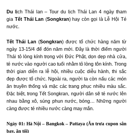
Du l
ịch Thái lan – Tour du lịch Thái Lan 4 ngày tham
gia
Tết Thái Lan
(
Songkran
) hay còn gọi là Lễ Hội Té
nước.
Tết Thái Lan
(
Songkran
) được tổ chức hàng năm từ
ngày 13-15/4 để đón năm mới. Đây là thời điểm người
Thái tỏ lòng kính trọng với Đức Phật, dọn dẹp nhà cửa,
té nước vào người cao tuổi nhằm tỏ lòng tôn kính. Trong
thời gian diễn ra lễ hội, nhiều cuộc diễu hành, thi sắc
đẹp được tổ chức. Ngoài ra, người ta còn nấu các món
ăn truyền thống và mặc các trang phục nhiều màu sắc.
Đặc biệt, trong Tết Songkran, người dân sẽ té nước lên
nhau bằng xô, súng phun nước, bóng… Những người
càng được té nhiều nước càng may mắn.
Ngày 01: Hà Nội – Bangkok – Pattaya (Ăn trưa cupon sân
bay, ăn tối)