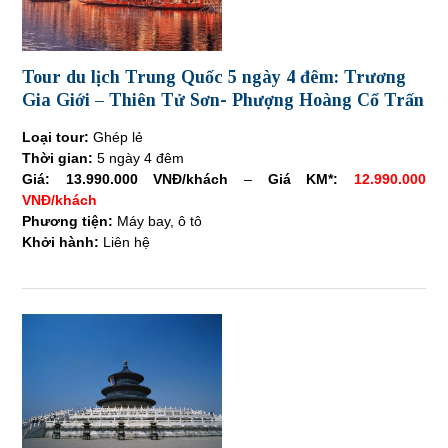
Tour du lịch Trung Quốc 5 ngày 4 đêm: Trương
Gia Giới – Thiên Tử Sơn- Phượng Hoàng Cổ Trấn
Loại tour:
Ghép lẻ
Thời gian:
5 ngày 4 đêm
Giá:
13.990.000 VNĐ/khách
–
Giá KM*:
12.990.000
VNĐ/khách
Phương tiện:
Máy bay, ô tô
Khởi hành:
Liên hệ