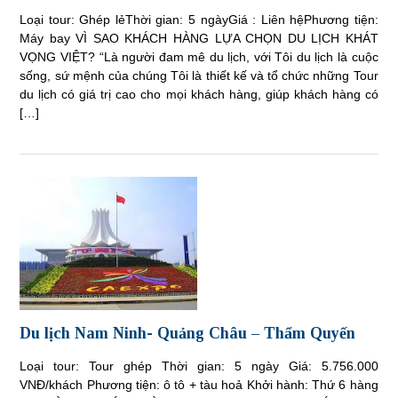
Loại tour: Ghép lẻThời gian: 5 ngàyGiá : Liên hệPhương tiện:
Máy bay VÌ SAO KHÁCH HÀNG LỰA CHỌN DU LỊCH KHÁT
VỌNG VIỆT? “Là người đam mê du lịch, với Tôi du lịch là cuộc
sống, sứ mệnh của chúng Tôi là thiết kế và tổ chức những Tour
du lịch có giá trị cao cho mọi khách hàng, giúp khách hàng có
[…]
Du lịch Nam Ninh- Quảng Châu – Thẩm Quyến
Loại tour: Tour ghép Thời gian: 5 ngày Giá: 5.756.000
VNĐ/khách Phương tiện: ô tô + tàu hoả Khởi hành: Thứ 6 hàng