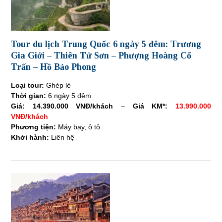
Tour du lịch Trung Quốc 6 ngày 5 đêm: Trương
Gia Giới – Thiên Tử Sơn – Phượng Hoàng Cổ
Trấn – Hồ Bảo Phong
Loại tour:
Ghép lẻ
Thời gian:
6 ngày 5 đêm
Giá:
14.390.000 VNĐ/khách
–
Giá KM*:
13.990.000
VNĐ/khách
Phương tiện:
Máy bay, ô tô
Khởi hành:
Liên hệ