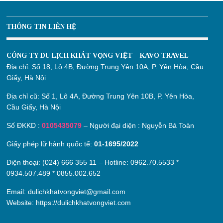
THÔNG TIN LIÊN HỆ
CÔNG TY DU LỊCH KHÁT VỌNG VIỆT – KAVO TRAVEL
Địa chỉ:
Số 18, Lô 4B, Đường Trung Yên 10A, P. Yên Hòa, Cầu
Giấy, Hà Nội
Địa chỉ cũ:
Số 1, Lô 4A, Đường Trung Yên 10B, P. Yên Hòa,
Cầu Giấy, Hà Nội
Số ĐKKD :
0105435079
– Người đại diện : Nguyễn Bá Toàn
Giấy phép lữ hành quốc tế:
01-1695/2022
Điện thoại: (024) 666 355 11 – Hotline:
0962.70.5533
*
0934.507.489
*
0855.002.652
Email:
dulichkhatvongviet@gmail.com
Website:
https://dulichkhatvongviet.com