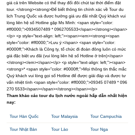
giá cả trên Website có thể thay đổi đôi chút tại thời điểm đặt
tour. </strong><strong>Để biết thông tin chính xác về Tour du
lịch Trung Quốc và được hưởng giá ưu đãi nhất Quý khách vui
lòng liên hệ số Hotline gặp Ms Minh: <span style="color:
#ff0000;">0934507489 * 0962705533</span></strong></span>
</p> <p style="text-align: left;"><span><em><strong><span
style="color: #ff0000;">Lưu ý:</span> <span style="color:
#0000ff;">Khách là Công ty, tổ chức đi đoàn đông luôn có mức
giá đặc biệt ưu đãi (vui lòng liên hệ số Hotline ở trên)</span>
</strong></em></span></p> <p style="text-align: left;"><span>
<strong>* <span style="color: #0000ff;">Mọi thông tin thắc mắc
Quý khách vui lòng gọi số Hotline để được giải đáp và được tư
vấn nhiệt tình <span style="color: #ff0000;">09345 07489 * 096
270 5533</span></span></strong></span></p>
Tham khảo các tour du lịch nước ngoài hấp dẫn nhất hiện
nay:
Tour Hàn Quốc
Tour Malaysia
Tour Campuchia
Tour Nhật Bản
Tour Lào
Tour Nga