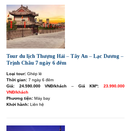
Tour du lịch Thượng Hải – Tây An – Lạc Dương –
Trịnh Châu 7 ngày 6 đêm
Loại tour:
Ghép lẻ
Thời gian:
7 ngày 6 đêm
Giá:
24.590.000 VNĐ/khách
–
Giá KM*:
23.990.000
VNĐ/khách
Phương tiện:
Máy bay
Khởi hành:
Liên hệ