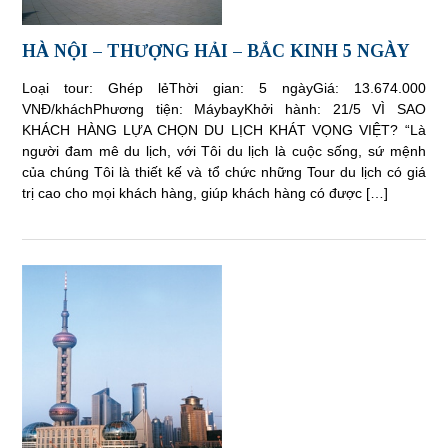
HÀ NỘI – THƯỢNG HẢI – BẮC KINH 5 NGÀY
Loại tour: Ghép lẻThời gian: 5 ngàyGiá: 13.674.000
VNĐ/kháchPhương tiện: MáybayKhởi hành: 21/5 VÌ SAO
KHÁCH HÀNG LỰA CHỌN DU LỊCH KHÁT VỌNG VIỆT? “Là
người đam mê du lịch, với Tôi du lịch là cuộc sống, sứ mệnh
của chúng Tôi là thiết kế và tổ chức những Tour du lịch có giá
trị cao cho mọi khách hàng, giúp khách hàng có được […]