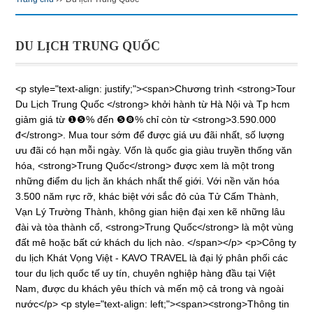
DU LỊCH TRUNG QUỐC
<p style="text-align: justify;"><span>Chương trình <strong>Tour
Du Lịch Trung Quốc </strong> khởi hành từ Hà Nội và Tp hcm
giảm giá từ ❶❺% đến ❺❽% chỉ còn từ <strong>3.590.000
đ</strong>. Mua tour sớm để được giá ưu đãi nhất, số lượng
ưu đãi có hạn mỗi ngày. Vốn là quốc gia giàu truyền thống văn
hóa, <strong>Trung Quốc</strong> được xem là một trong
những điểm du lịch ăn khách nhất thế giới. Với nền văn hóa
3.500 năm rực rỡ, khác biệt với sắc đỏ của Tử Cấm Thành,
Vạn Lý Trường Thành, không gian hiện đại xen kẽ những lâu
đài và tòa thành cổ, <strong>Trung Quốc</strong> là một vùng
đất mê hoặc bất cứ khách du lịch nào. </span></p> <p>Công ty
du lịch Khát Vọng Việt - KAVO TRAVEL là đại lý phân phối các
tour du lịch quốc tế uy tín, chuyên nghiệp hàng đầu tại Việt
Nam, được du khách yêu thích và mến mộ cả trong và ngoài
nước</p> <p style="text-align: left;"><span><strong>Thông tin