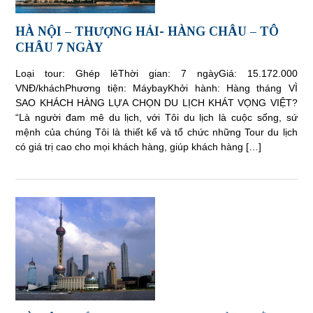
HÀ NỘI – THƯỢNG HẢI- HÀNG CHÂU – TÔ
CHÂU 7 NGÀY
Loại tour: Ghép lẻThời gian: 7 ngàyGiá: 15.172.000
VNĐ/kháchPhương tiện: MáybayKhởi hành: Hàng tháng VÌ
SAO KHÁCH HÀNG LỰA CHỌN DU LỊCH KHÁT VỌNG VIỆT?
“Là người đam mê du lịch, với Tôi du lịch là cuộc sống, sứ
mệnh của chúng Tôi là thiết kế và tổ chức những Tour du lịch
có giá trị cao cho mọi khách hàng, giúp khách hàng […]