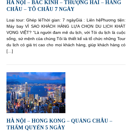
HÀ NỘI – BẮC KINH – THƯỢNG HẢI – HẰNG
CHÂU – TÔ CHÂU 7 NGÀY
Loại tour: Ghép lẻThời gian: 7 ngàyGiá : Liên hệPhương tiện:
Máy bay VÌ SAO KHÁCH HÀNG LỰA CHỌN DU LỊCH KHÁT
VỌNG VIỆT? “Là người đam mê du lịch, với Tôi du lịch là cuộc
sống, sứ mệnh của chúng Tôi là thiết kế và tổ chức những Tour
du lịch có giá trị cao cho mọi khách hàng, giúp khách hàng có
[…]
HÀ NỘI – HONG KONG – QUẢNG CHÂU –
THẨM QUYẾN 5 NGÀY