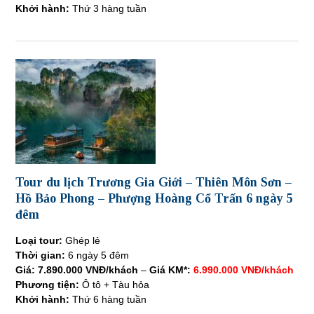
Khởi hành:
Thứ 3 hàng tuần
Tour du lịch Trương Gia Giới – Thiên Môn Sơn –
Hồ Bảo Phong – Phượng Hoàng Cổ Trấn 6 ngày 5
đêm
Loại tour:
Ghép lẻ
Thời gian:
6 ngày 5 đêm
Giá:
7.890.000 VNĐ/khách
–
Giá KM*:
6.990.000 VNĐ/khách
Phương tiện:
Ô tô + Tàu hỏa
Khởi hành:
Thứ 6 hàng tuần