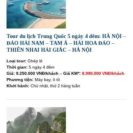
Tour du lịch Trung Quốc 5 ngày 4 đêm: HÀ NỘI –
ĐẢO HẢI NAM – TAM Á – HẢI HOA ĐẢO –
THIÊN NHAI HẢI GIÁC – HÀ NỘI
Loại tour:
Ghép lẻ
Thời gian:
5 ngày 4 đêm
Giá:
9.250.000 VNĐ/khách
–
Giá KM*:
8.990.000 VNĐ/khách
Phương tiện:
Máy bay, ô tô
Khởi hành:
Chủ nhật, thứ 2 hàng tuần