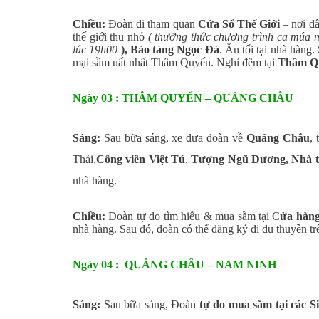
Chiều:
Đoàn đi tham quan
Cửa Sổ Thế Giới
– nơi đâ
thế giới thu nhỏ
( thưởng thức chương trình ca múa n
lúc 19h00
), Bảo tàng Ngọc Đá
. Ăn tối tại nhà hàng
mại sầm uất nhất Thâm Quyến. Nghỉ đêm tại
Thâm Q
Ngày 03 : THÂM QUYẾN – QUẢNG CHÂU
Sáng:
Sau bữa sáng, xe đưa đoàn về
Quảng Châu
,
Thái,
Công viên Việt Tú
,
Tượng Ngũ Dương, Nhà t
nhà hàng.
Chiều:
Đoàn tự do tìm hiểu & mua sắm tại C
ửa hàn
nhà hàng. Sau đó, đoàn có thể đăng ký đi du thuyền t
Ngày 04 : QUẢNG CHÂU – NAM NINH
Sáng:
Sau bữa sáng, Đoàn
tự do mua sắm tại các S