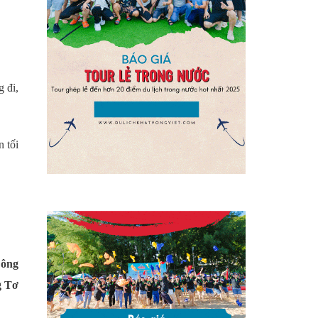
g đi,
 tối
ông
g Tơ