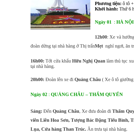
Phương tiện:
ô tô +
Khởi hành:
Thứ 6 h
Ngày 01
:
HÀ NỘI
12h00
:
Xe và hướng 
đoàn dừng tại nhà hàng ở Thị trấn
Mẹt
nghỉ ngơi, ăn tr
16h00:
Tới cửa khẩu
Hữu Nghị Quan
làm thủ tục xu
tại nhà hàng.
20h00:
Đoàn lên xe đi
Quảng Châu
( Xe ô tô giường
Ngày 02
:
QUẢNG CHÂU – THẨM QUYẾN
Sáng:
Đến
Quảng Châu
, Xe đưa đoàn đi
Thẩm Quy
viên Liên Hoa Sơn, Tượng Bác Đặng Tiểu Bình, 
Lụa, Cửa hàng Than Trúc.
Ăn trưa tại nhà hàng.