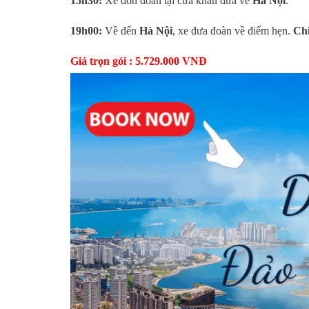
15h30:
Xe đón đoàn tại cửa khẩu đưa về
Hà Nội
19h00:
Về đến
Hà Nội
, xe đưa đoàn về điểm hẹn.
Chi
Giá trọn gói : 5.729.000 VNĐ