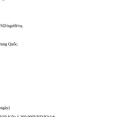
0USD/người/vụ.
Trung Quốc.
 ngày)
à Việt Kiều 1.260.000VND/Khách.