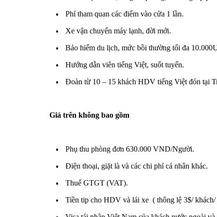
Phí tham quan các điểm vào cửa 1 lần.
Xe vận chuyển máy lạnh, đời mới.
Bảo hiểm du lịch, mức bồi thường tối đa 10.00
Hướng dẫn viên tiếng Việt, suốt tuyến.
Đoàn từ 10 – 15 khách HDV tiếng Việt đón tại 
Giá trên không bao gồm
Phụ thu phòng đơn 630.000 VND/Người.
Điện thoại, giặt là và các chi phí cá nhân khác.
Thuế GTGT (VAT).
Tiền tip cho HDV và lái xe ( thông lệ 3$/ khách/
Visa tái nhập Việt Nam của khách nước ngoài v