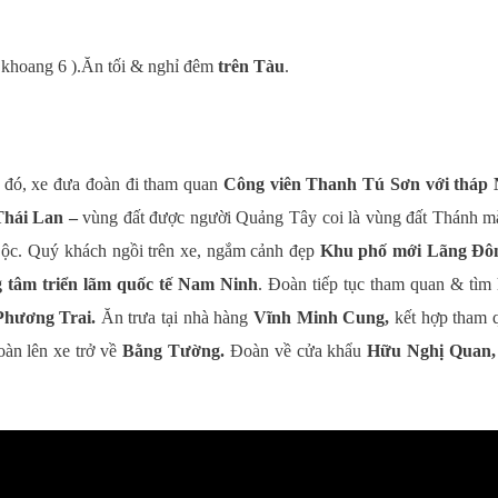
khoang 6 ).Ăn tối & nghỉ đêm
trên Tàu
.
u đó, xe đưa đoàn đi tham quan
Công viên
Thanh Tú Sơn với tháp
Thái Lan –
vùng đất được người Quảng Tây coi là vùng đất Thánh m
ộc. Quý khách ngồi trên xe, ngắm cảnh đẹp
Khu phố mới Lãng Đô
 tâm triển lãm quốc tế Nam Ninh
. Đoàn tiếp tục tham quan & tìm 
Phương Trai.
Ăn trưa tại nhà hàng
Vĩnh Minh Cung,
kết hợp tham 
oàn lên xe trở về
Bằng Tường.
Đoàn về cửa khẩu
Hữu Nghị Quan