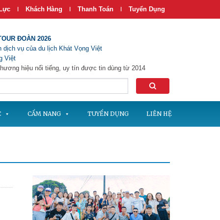
Lực
Khách Hàng
Thanh Toán
Tuyển Dụng
|
|
|
TOUR ĐOÀN 2026
 dịch vụ của du lịch Khát Vọng Việt
 Việt
hương hiệu nổi tiếng, uy tín được tin dùng từ 2014
C
CẨM NANG
TUYỂN DỤNG
LIÊN HỆ