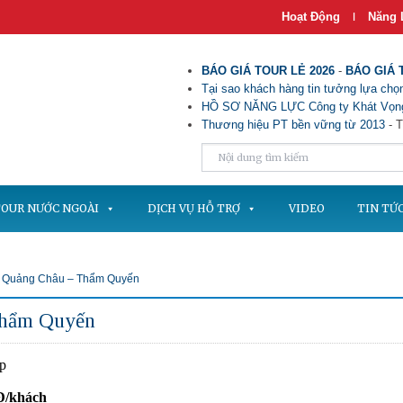
Hoạt Động
Năng 
|
BÁO GIÁ TOUR LẺ 2026
-
BÁO GIÁ 
Tại sao khách hàng tin tưởng lựa chọn
HỒ SƠ NĂNG LỰC Công ty Khát Vọng
Thương hiệu PT bền vững từ 2013
- T
OUR NƯỚC NGOÀI
DỊCH VỤ HỖ TRỢ
VIDEO
TIN TỨ
- Quảng Châu – Thẩm Quyến
Thẩm Quyến
p
Đ/khách