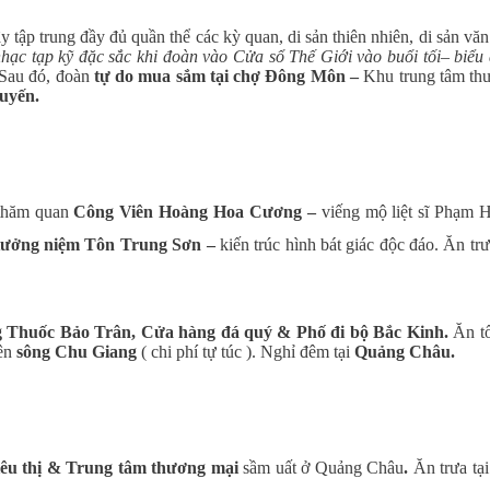
y tập trung đầy đủ quần thể các kỳ quan, di sản thiên nhiên, di sản vă
hạc tạp kỹ đặc sắc khi đoàn vào Cửa sổ Thế Giới vào buổi tối– biểu 
. Sau đó, đoàn
tự do mua sắm tại chợ Đông Môn –
Khu trung tâm th
uyến.
 thăm quan
Công Viên Hoàng Hoa Cương –
viếng mộ liệt sĩ Phạm 
ưởng niệm Tôn Trung Sơn –
kiến trúc hình bát giác độc đáo. Ăn trư
g Thuốc Bảo Trân, Cửa hàng đá quý &
Phố đi bộ Bắc Kinh.
Ăn tố
rên
sông Chu Giang
( chi phí tự túc ). Nghỉ đêm tại
Quảng Châu.
iêu thị & Trung tâm thương mại
sầm uất ở Quảng Châu
.
Ăn trưa tạ