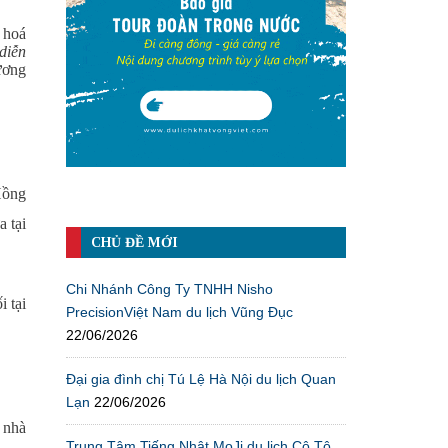
n hoá
diễn
ương
Hồng
a tại
CHỦ ĐỀ MỚI
Chi Nhánh Công Ty TNHH Nisho
i tại
PrecisionViệt Nam du lịch Vũng Đục
22/06/2026
Đại gia đình chị Tú Lệ Hà Nội du lịch Quan
Lạn
22/06/2026
i nhà
Trung Tâm Tiếng Nhật MoJi du lịch Cô Tô