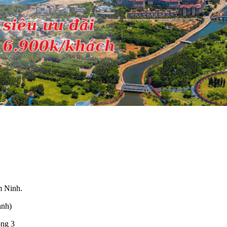
m Ninh.
anh)
òng 3