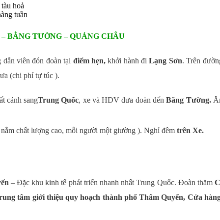
 tàu hoả
àng tuần
 – BẰNG TƯỜNG – QUẢNG CHÂU
dẫn viên đón đoàn tại
điểm hẹn,
khởi hành đi
Lạng Sơn
. Trên đườn
ưa (chi phí tự túc ).
ất cảnh sang
Trung Quốc
, xe và HDV đưa đoàn đến
Bằng Tường.
Ăn
 nằm chất lượng cao, mỗi người một giường ). Nghỉ đêm
trên Xe.
ến
– Đặc khu kinh tế phát triển nhanh nhất Trung Quốc. Đoàn thăm
C
Trung tâm giới thiệu quy hoạch thành phố Thâm Quyến, Cửa hàn