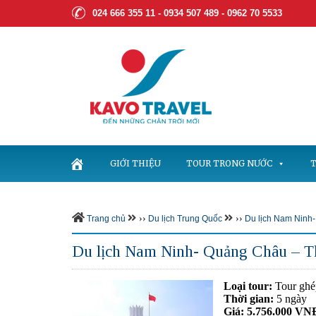
024 666 355 11 - 0934 507 489 -
0962 70 5533
GIỚI THIỆU
TOUR TRONG NƯỚC
T
››
››
Trang chủ
Du lịch Trung Quốc
Du lịch Nam Ninh
Du lịch Nam Ninh- Quảng Châu – 
Loại tour:
Tour ghé
Thời gian:
5 ngày
Giá: 5.756.000 VN