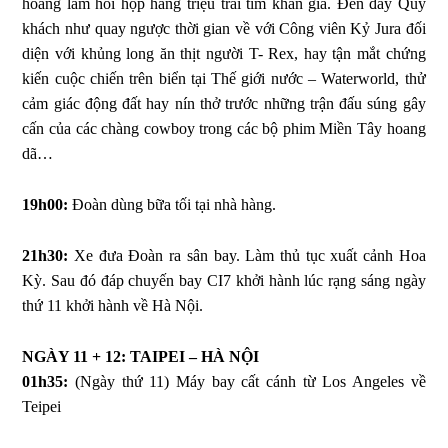
hoàng làm hồi hộp hàng triệu trái tim khán giả. Đến đây Quý
khách như quay ngược thời gian về với Công viên Kỷ Jura đối
diện với khủng long ăn thịt người T- Rex, hay tận mắt chứng
kiến cuộc chiến trên biển tại Thế giới nước – Waterworld, thử
cảm giác động đất hay nín thở trước những trận đấu súng gây
cấn của các chàng cowboy trong các bộ phim Miền Tây hoang
dã…
19h00:
Đoàn dùng bữa tối tại nhà hàng.
21h30:
Xe đưa Đoàn ra sân bay. Làm thủ tục xuất cảnh Hoa
Kỳ. Sau đó đáp chuyến bay CI7 khởi hành lúc rạng sáng ngày
thứ 11 khởi hành về Hà Nội.
NGÀY 11 + 12: TAIPEI – HÀ NỘI
01h35:
(Ngày thứ 11) Máy bay cất cánh từ Los Angeles về
Teipei