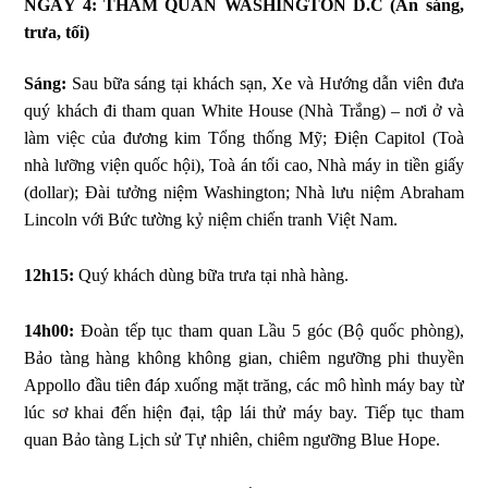
NGÀY 4: THAM QUAN WASHINGTON D.C
(Ăn sáng,
trưa, tối)
Sáng:
Sau bữa sáng tại khách sạn, Xe và Hướng dẫn viên đưa
quý khách đi tham quan White House (Nhà Trắng) – nơi ở và
làm việc của đương kim Tổng thống Mỹ; Điện Capitol (Toà
nhà lưỡng viện quốc hội), Toà án tối cao, Nhà máy in tiền giấy
(dollar); Đài tưởng niệm Washington; Nhà lưu niệm Abraham
Lincoln với Bức tường kỷ niệm chiến tranh Việt Nam.
12h15:
Quý khách dùng bữa trưa tại nhà hàng.
14h00:
Đoàn tếp tục tham quan Lầu 5 góc (Bộ quốc phòng),
Bảo tàng hàng không không gian, chiêm ngưỡng phi thuyền
Appollo đầu tiên đáp xuống mặt trăng, các mô hình máy bay từ
lúc sơ khai đến hiện đại, tập lái thử máy bay. Tiếp tục tham
quan Bảo tàng Lịch sử Tự nhiên, chiêm ngưỡng Blue Hope.