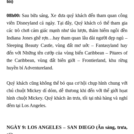
tối)
08h00:
Sau bữa sáng, Xe đưa quý khách đến tham quan công
viên Disneyland cả ngày. Tại đây, Quý khách có thể tham gia
các trò chơi cảm giác mạnh như tàu lượn, thám hiểm ngôi đền
Indiana Jones ghê rợn…hay tham quan lâu đài người đẹp ngủ –
Sleeping Beauty Castle, vùng đất mơ uớc – Fantasyland hay
đến với Những tên cướp của vùng biển Caribbean – Pitares of
the Caribbean, vùng đất biên giới – Frontierland, khu rừng
huyền bí Adventureland.
Quý khách cũng không thể bỏ qua cơ hội chụp hình chung với
chú chuột Mickey dí dỏm, dễ thưong khi đến với thế giới họat
hình chuột Mickey. Quý khách ăn trưa, tối tại nhà hàng và nghỉ
đêm tại Los Angeles.
NGÀY 9: LOS ANGELES – SAN DIEGO
(Ăn sáng, trưa,