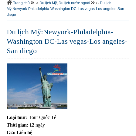
››
››
Trang chủ
Du lịch Mỹ
,
Du lịch nước ngoài
Du lịch
Mỹ:Newyork-Philadelphia-Washington DC-Las vegas-Los angeles-San
diego
Du lịch Mỹ:Newyork-Philadelphia-
Washington DC-Las vegas-Los angeles-
San diego
Loại tour:
Tour Quốc Tế
Thời gian: 12
ngày
Giá:
Liên hệ