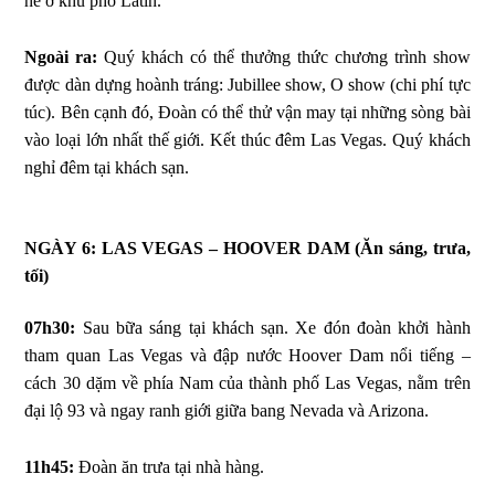
hè ở khu phố Latin.
Ngoài ra:
Quý khách có thể thưởng thức chương trình show
được dàn dựng hoành tráng: Jubillee show, O show (chi phí tực
túc). Bên cạnh đó, Đoàn có thể thử vận may tại những sòng bài
vào loại lớn nhất thế giới. Kết thúc đêm Las Vegas. Quý khách
nghỉ đêm tại khách sạn.
NGÀY 6: LAS VEGAS – HOOVER DAM
(Ăn sáng, trưa,
tối)
07h30:
Sau bữa sáng tại khách sạn. Xe đón đoàn khởi hành
tham quan Las Vegas và đập nước Hoover Dam nổi tiếng –
cách 30 dặm về phía Nam của thành phố Las Vegas, nằm trên
đại lộ 93 và ngay ranh giới giữa bang Nevada và Arizona.
11h45:
Đoàn ăn trưa tại nhà hàng.