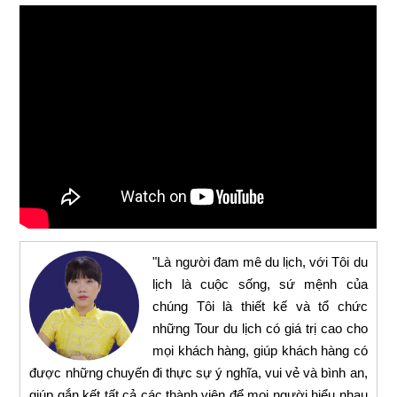
"Là người đam mê du lịch, với Tôi du
lịch là cuộc sống, sứ mệnh của
chúng Tôi là thiết kế và tổ chức
những Tour du lịch có giá trị cao cho
mọi khách hàng, giúp khách hàng có
được những chuyến đi thực sự ý nghĩa, vui vẻ và bình an,
giúp gắn kết tất cả các thành viên để mọi người hiểu nhau