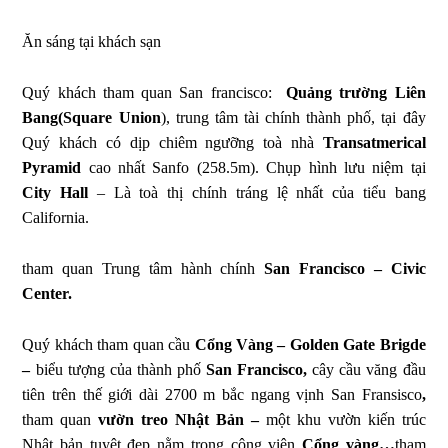
Ăn sáng tại khách sạn
Quý khách tham quan San francisco:
Quảng trường Liên
Bang(Square Union
), trung tâm tài chính thành phố, tại đây
Quý khách có dịp chiêm ngưỡng toà nhà
Transatmerical
Pyramid
cao nhất Sanfo (258.5m). Chụp hình lưu niệm tại
City Hall
– Là toà thị chính tráng lệ nhất của tiểu bang
California.
tham quan Trung tâm hành chính
San Francisco – Civic
Center.
Quý khách tham quan cầu
Cổng Vàng – Golden Gate Brigde
–
biểu tượng của thành phố
San Francisco,
cây cầu văng đầu
tiên trên thế giới dài 2700 m bắc ngang vịnh San Fransisco
,
tham quan
vườn treo Nhật Bản –
một khu vườn kiến trúc
Nhật bản tuyệt đẹp nằm trong công viên
Cổng vàng…
tham