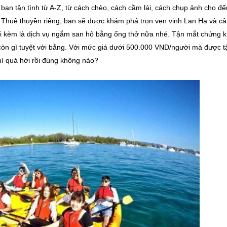
n tận tình từ A-Z, từ cách chèo, cách cầm lái, cách chụp ảnh cho đế
 Thuê thuyền riêng, bạn sẽ được khám phá trọn vẹn vịnh Lan Hạ và cả
 đi kèm là dịch vụ ngắm san hô bằng ống thở nữa nhé. Tận mắt chứng k
 còn gì tuyệt vời bằng. Với mức giá dưới 500.000 VND/người mà được t
hì quá hời rồi đúng không nào?