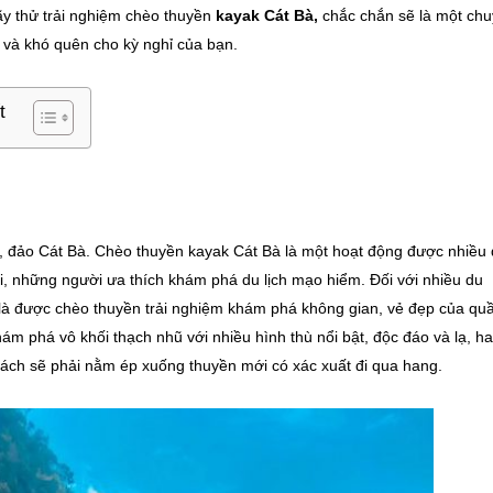
ãy thử trải nghiệm chèo thuyền
kayak Cát Bà,
chắc chắn sẽ là một ch
ị và khó quên cho kỳ nghỉ của bạn.
t
o, đảo Cát Bà. Chèo thuyền kayak Cát Bà là một hoạt động được nhiều
, những người ưa thích khám phá du lịch mạo hiểm. Đối với nhiều du
ây là được chèo thuyền trải nghiệm khám phá không gian, vẻ đẹp của qu
m phá vô khối thạch nhũ với nhiều hình thù nổi bật, độc đáo và lạ, ha
hách sẽ phải nằm ép xuống thuyền mới có xác xuất đi qua hang.