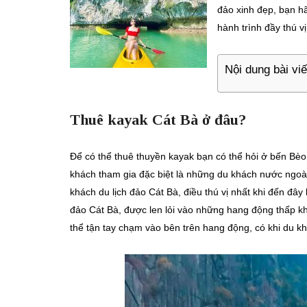
đảo xinh đẹp, bạn h
hành trình đầy thú v
Nội dung bài viế
Thuê kayak Cát Bà ở đâu?
Để có thể thuê thuyền kayak bạn có thể hỏi ở bến Bè
khách tham gia đặc biệt là những du khách nước ngoài
khách du lịch đảo Cát Bà, điều thú vị nhất khi đến đ
đảo Cát Bà, được len lỏi vào những hang động thấp khá
thể tận tay chạm vào bên trên hang động, có khi du k