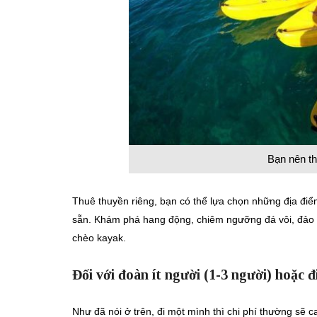
Bạn nên th
Thuê thuyền riêng, bạn có thể lựa chọn những địa điểm
sẵn. Khám phá hang động, chiêm ngưỡng đá vôi, đảo 
chèo kayak.
Đối với đoàn ít người (1-3 người) hoặc 
Như đã nói ở trên, đi một mình thì chi phí thường sẽ c