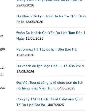
22/06/2026
Du Khách Du Lịch Tour Hà Nam – Ninh Bình
2n1đ
13/05/2026
Đoàn Du Khách Chị Yến Du Lịch Tam Đảo 1
iữa
Ngày
13/05/2026
gió
Petrolimex Hà Tây du lịch Đền Bảo Hà
12/05/2026
Du khách du lịch Mộc Châu – Tà Xùa 2n1đ
 sắc
12/05/2026
bắt
Đại Việt Tourist công ty tổ chức tour du lịch
oạt
nổi tiếng nhất Miền Trung
04/08/2025
Công Ty TNHH Dịch Thuật Elitetrans Quốc
Tế Du Lịch Cát Bà
14/07/2025