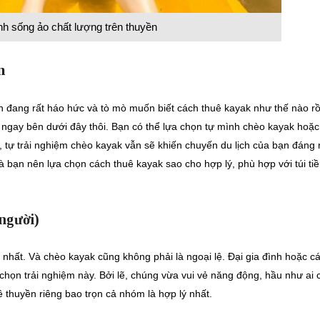
h sống ảo chất lượng trên thuyền
n
n đang rất háo hức và tò mò muốn biết cách thuê kayak như thế nào rồ
 ngay bên dưới đây thôi. Bạn có thể lựa chọn tự mình chèo kayak hoặc
, tự trải nghiệm chèo kayak vẫn sẽ khiến chuyến du lịch của bạn đáng
 bạn nên lựa chọn cách thuê kayak sao cho hợp lý, phù hợp với túi ti
 người)
u nhất. Và chèo kayak cũng không phải là ngoại lệ. Đại gia đình hoặc c
chọn trải nghiệm này. Bởi lẽ, chúng vừa vui vẻ năng động, hầu như ai 
ê thuyền riêng bao trọn cả nhóm là hợp lý nhất.