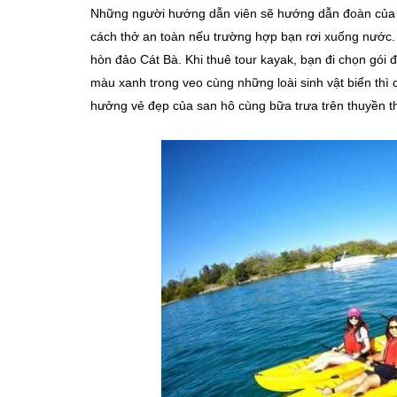
Những người hướng dẫn viên sẽ hướng dẫn đoàn của bạ
cách thở an toàn nếu trường hợp bạn rơi xuống nước.
hòn đảo Cát Bà. Khi thuê tour kayak, bạn đi chọn gói
màu xanh trong veo cùng những loài sinh vật biển thì
hưởng vẻ đẹp của san hô cùng bữa trưa trên thuyền t