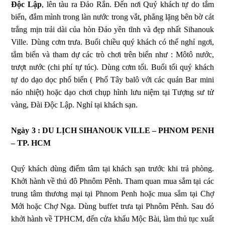
Độc Lập
, lên tàu ra Đảo Rắn. Đến nơi Quý khách tự do tắm
biển, đắm mình trong làn nước trong vắt, phẳng lặng bên bờ cát
trắng mịn trải dài của hòn Đảo yên tĩnh và đẹp nhất Sihanouk
Ville. Dùng cơm trưa. Buổi chiều quý khách có thể nghỉ ngơi,
tắm biển và tham dự các trò chơi trên biển như : Môtô nước,
trượt nước (chi phí tự túc). Dùng cơm tối. Buổi tối quý khách
tự do dạo dọc phố biển ( Phố Tây balô với các quán Bar mini
náo nhiệt) hoặc dạo chơi chụp hình lưu niệm tại Tượng sư tử
vàng, Đài Độc Lập. Nghỉ tại khách sạn.
Ngày 3 : DU LỊCH SIHANOUK VILLE – PHNOM PENH
– TP. HCM
Quý khách dùng điểm tâm tại khách sạn trước khi trả phòng.
Khởi hành về thủ đô Phnôm Pênh. Tham quan mua sắm tại các
trung tâm thương mại tại Phnom Penh hoặc mua sắm tại Chợ
Mới hoặc Chợ Nga. Dùng buffet trưa tại Phnôm Pênh. Sau đó
khởi hành về TPHCM, đến cửa khẩu Mộc Bài, làm thủ tục xuất