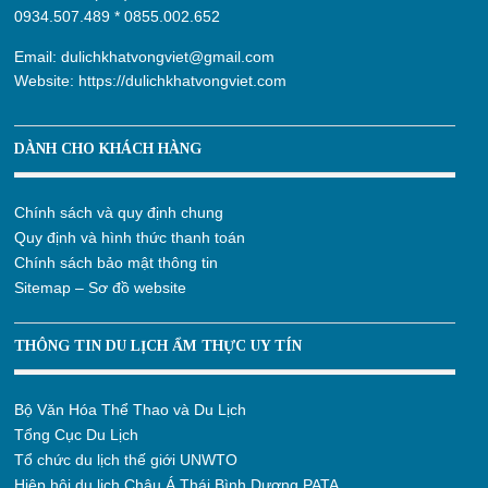
0934.507.489
*
0855.002.652
Email:
dulichkhatvongviet@gmail.com
Website:
https://dulichkhatvongviet.com
DÀNH CHO KHÁCH HÀNG
Chính sách và quy định chung
Quy định và hình thức thanh toán
Chính sách bảo mật thông tin
Sitemap – Sơ đồ website
THÔNG TIN DU LỊCH ẨM THỰC UY TÍN
Bộ Văn Hóa Thể Thao và Du Lịch
Tổng Cục Du Lịch
Tổ chức du lịch thế giới UNWTO
Hiệp hội du lịch Châu Á Thái Bình Dương PATA