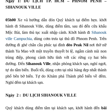
Ngày 1: DU LỊCH TP. HCM – PHNOM PENH –
SIHANOUK VILLE
05h00
Xe và hướng dẫn đón Quý khách tại điểm hẹn. khởi
hành đi Sihanouk Ville, dùng điểm tâm, sau đó đến cửa khẩu
Mộc Bài, làm thủ tục xuất nhập cảnh. Khởi hành đi
Sihanouk
ville Campuchia,
dùng cơm trưa tại thủ đô Phnom Penh. Trên
đường đi ghé chân cầu phúc tại đỉnh
đèo Peak Nil
nơi thờ nữ
thánh Ya Mao với một truyền thuyết bi lệ, ngắm cảnh núi non
trùng điệp, phong cảnh hữu tình với các rừng cọ hai bên
đường. Đến
Sihanouk Ville
, nhận phòng khách sạn, nghỉ ngơi,
tự do tắm biển. Buổi tối, dùng cơm tại nhà hàng đẹp nhất thành
phố bên bờ biển. Tự do Khám phá Thành phố biển về đêm.
Nghỉ đêm tại khách sạn.
Ngày 2 : DU LỊCH SIHANOUK VILLE
Quý khách dùng điểm tâm tại khách sạn, khởi hành đến
bãi