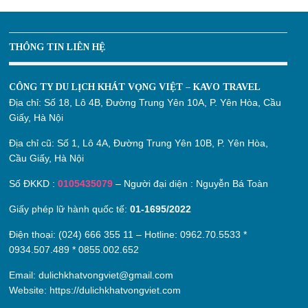
THÔNG TIN LIÊN HỆ
CÔNG TY DU LỊCH KHÁT VỌNG VIỆT – KAVO TRAVEL
Địa chỉ:
Số 18, Lô 4B, Đường Trung Yên 10A, P. Yên Hòa, Cầu
Giấy, Hà Nội
Địa chỉ cũ:
Số 1, Lô 4A, Đường Trung Yên 10B, P. Yên Hòa,
Cầu Giấy, Hà Nội
Số ĐKKD :
0105435079
– Người đại diện : Nguyễn Bá Toàn
Giấy phép lữ hành quốc tế:
01-1695/2022
Điện thoại: (024) 666 355 11 – Hotline:
0962.70.5533
*
0934.507.489
*
0855.002.652
Email:
dulichkhatvongviet@gmail.com
Website:
https://dulichkhatvongviet.com