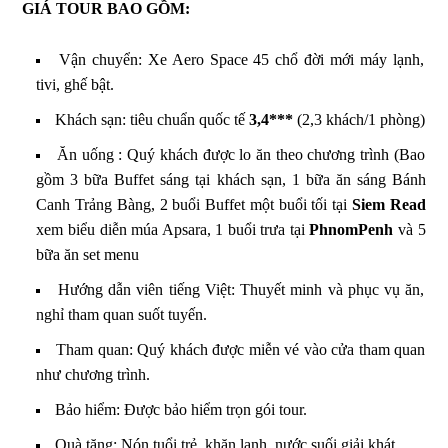
GIÁ TOUR BAO GỒM:
Vận chuyển: Xe Aero Space 45 chổ đời mới máy lạnh,
tivi, ghế bật.
Khách sạn: tiêu chuẩn quốc tế
3,4***
(2,3 khách/1 phòng)
Ăn uống : Quý khách được lo ăn theo chương trình (Bao
gồm 3 bữa Buffet sáng tại khách sạn, 1 bữa ăn sáng Bánh
Canh Trảng Bàng, 2 buổi Buffet một buổi tối tại
Siem Read
xem biểu diễn múa Apsara, 1 buổi trưa tại
PhnomPenh
và 5
bữa ăn set menu
Hướng dẫn viên tiếng Việt: Thuyết minh và phục vụ ăn,
nghỉ tham quan suốt tuyến.
Tham quan: Quý khách được miễn vé vào cửa tham quan
như chương trình.
Bảo hiểm: Được bảo hiểm trọn gói tour.
Quà tặng: Nón tuổi trẻ, khăn lạnh, nước suối giải khát.