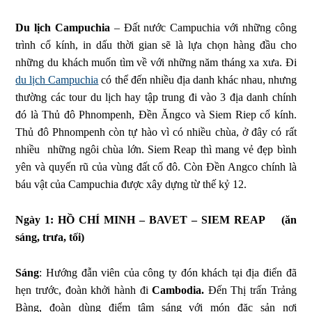
Du lịch Campuchia
– Đất nước Campuchia với những công
trình cổ kính, in dấu thời gian sẽ là lựa chọn hàng đầu cho
những du khách muốn tìm về với những năm tháng xa xưa. Đi
du lịch Campuchia
có thể đến nhiều địa danh khác nhau, nhưng
thường các tour du lịch hay tập trung đi vào 3 địa danh chính
đó là Thủ đô Phnompenh, Đền Ăngco và Siem Riep cổ kính.
Thủ đô Phnompenh còn tự hào vì có nhiều chùa, ở đây có rất
nhiều những ngôi chùa lớn. Siem Reap thì mang vẻ đẹp bình
yên và quyến rũ của vùng đất cố đô. Còn Đền Angco chính là
báu vật của Campuchia được xây dựng từ thế kỷ 12.
Ngày 1: HỒ CHÍ MINH – BAVET – SIEM REAP (ăn
sáng, trưa, tối)
Sáng
: Hướng đẫn viên của công ty đón khách tại địa điển đã
hẹn trước, đoàn khởi hành đi
Cambodia.
Đến Thị trấn Trảng
Bàng, đoàn dùng điểm tâm sáng với món đặc sản nơi