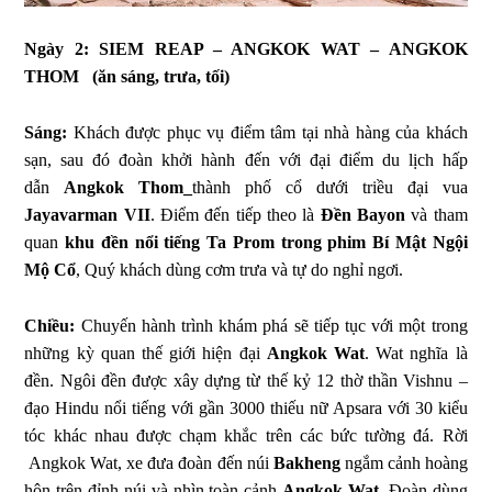
Ngày 2: SIEM REAP – ANGKOK WAT – ANGKOK
THOM (ăn sáng, trưa, tối)
Sáng:
Khách được phục vụ điểm tâm tại nhà hàng của khách
sạn, sau đó đoàn khởi hành đến với đại điểm du lịch hấp
dẫn
Angkok Thom_
thành phố cổ dưới triều đại vua
Jayavarman VII
. Điểm đến tiếp theo là
Đền Bayon
và tham
quan
khu đền nổi tiếng Ta Prom trong phim Bí Mật Ngội
Mộ Cổ
, Quý khách dùng cơm trưa và tự do nghỉ ngơi.
Chiều:
Chuyến hành trình khám phá sẽ tiếp tục với một trong
những kỳ quan thế giới hiện đại
Angkok Wat
. Wat nghĩa là
đền. Ngôi đền được xây dựng từ thế kỷ 12 thờ thần Vishnu –
đạo Hindu nổi tiếng với gần 3000 thiếu nữ Apsara với 30 kiểu
tóc khác nhau được chạm khắc trên các bức tường đá. Rời
Angkok Wat, xe đưa đoàn đến núi
Bakheng
ngắm cảnh hoàng
hôn trên đỉnh núi và nhìn toàn cảnh
Angkok Wat
. Đoàn dùng