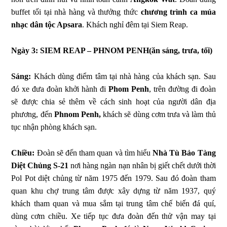
buffet tối tại nhà hàng và thưởng thức
chương trình ca múa
nhạc dân tộc Apsara
. Khách nghỉ đêm tại Siem Reap.
Ngày 3: SIEM REAP – PHNOM PENH(ăn sáng, trưa, tối)
Sáng:
Khách dùng điểm tâm tại nhà hàng của khách sạn. Sau
đó xe đưa đoàn khởi hành đi
Phom Penh
, trên đường đi đoàn
sẽ được chia sẻ thêm về cách sinh hoạt của người dân địa
phương, đến
Phnom Penh,
khách sẽ dùng cơm trưa và làm thủ
tục nhận phòng khách sạn.
Chiều:
Đoàn sẽ đến tham quan và tìm hiểu
Nhà Tù Bảo Tàng
Diệt Chủng S-21
nơi hàng ngàn nạn nhân bị giết chết dưới thời
Pol Pot diệt chủng từ năm 1975 đến 1979. Sau đó đoàn tham
quan khu chợ trung tâm được xây dựng từ năm 1937, quý
khách tham quan và mua sắm tại trung tâm chế biến đá quí,
dùng cơm chiều. Xe tiếp tục đưa đoàn đến thử vận may tại