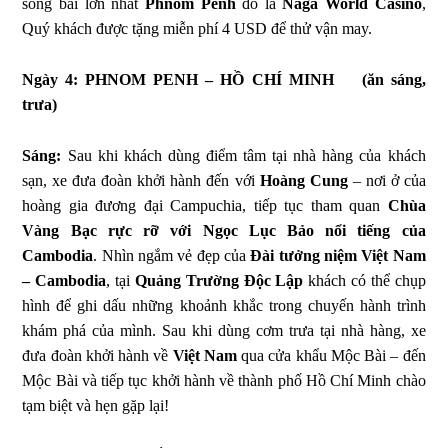
sòng bài lớn nhất
Phnom Penh
đó là
Naga World Casino
,
Quý khách được tặng miễn phí 4 USD để thử vận may.
Ngày 4: PHNOM PENH – HỒ CHÍ MINH (ăn sáng,
trưa)
Sáng:
Sau khi khách dùng điểm tâm tại nhà hàng của khách
sạn, xe đưa đoàn khởi hành đến với
Hoàng Cung
– nơi ở của
hoàng gia đương đại Campuchia, tiếp tục tham quan
Chùa
Vàng Bạc rực rỡ với Ngọc Lục Bảo nổi tiếng của
Cambodia
. Nhìn ngắm vẻ đẹp của
Đài tưởng niệm Việt Nam
– Cambodia
, tại
Quảng Trường Độc Lập
khách có thể chụp
hình để ghi dấu những khoảnh khắc trong chuyến hành trình
khám phá của mình. Sau khi dùng cơm trưa tại nhà hàng, xe
đưa đoàn khởi hành về
Việt Nam
qua cửa khẩu Mộc Bài – đến
Mộc Bài và tiếp tục khởi hành về thành phố Hồ Chí Minh chào
tạm biệt và hẹn gặp lại!