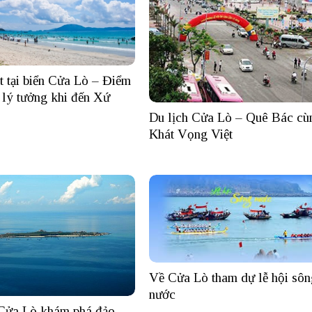
 tại biển Cửa Lò – Điểm
 lý tưởng khi đến Xứ
Du lịch Cửa Lò – Quê Bác cù
Khát Vọng Việt
Về Cửa Lò tham dự lễ hội sôn
nước
 Cửa Lò khám phá đảo