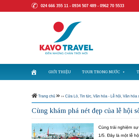
024 666 355 11 - 0934 507 489 -
0962 70 5533
GIỚI THIỆU
TOUR TRONG NƯỚC
T
››
Trang chủ
Cửa Lò
,
Tin tức
,
Văn hóa - Lễ hội
,
Văn hóa 
Cùng khám phá nét đẹp của lễ hội 
Cùng trải nghiệm sự
1/5. Đây là một lễ h