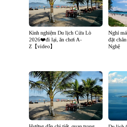
Nghỉ mát
Kinh nghiệm Du lịch Cửa Lò
đặt chân
2026❤️đi lại, ăn chơi A-
Nghệ
Z【video】
Hướng dẫn chi tiết, quan trọng
Du lịch