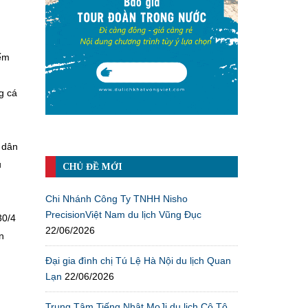
iếm
g cá
 dân
u
CHỦ ĐỀ MỚI
Chi Nhánh Công Ty TNHH Nisho
PrecisionViệt Nam du lịch Vũng Đục
30/4
22/06/2026
n
Đại gia đình chị Tú Lệ Hà Nội du lịch Quan
Lạn
22/06/2026
Trung Tâm Tiếng Nhật MoJi du lịch Cô Tô