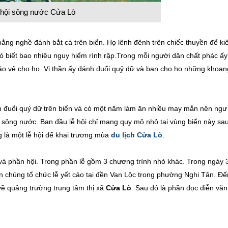
 hội sông nước Cửa Lò
ằng nghề đánh bắt cá trên biển. Họ lênh đênh trên chiếc thuyền để k
ó biết bao nhiêu nguy hiểm rình rập.Trong mỗi người dân chất phác ấy
ể bảo vệ cho họ. Vị thần ấy đánh đuổi quỷ dữ và ban cho họ những khoan
h đuổi quỷ dữ trên biển và có một năm làm ăn nhiều may mắn nên ngư
hội sông nước. Ban đầu lễ hội chỉ mang quy mô nhỏ tại vùng biển này sa
 là một lễ hội để khai trương mùa
du lịch Cửa Lò
.
và phần hội. Trong phần lễ gồm 3 chương trình nhỏ khác. Trong ngày 
n chúng tổ chức lễ yết cáo tại đền Van Lộc trong phường Nghi Tân. Đế
về quảng trường trung tâm thị xã
Cửa Lò
. Sau đó là phần đọc diễn văn