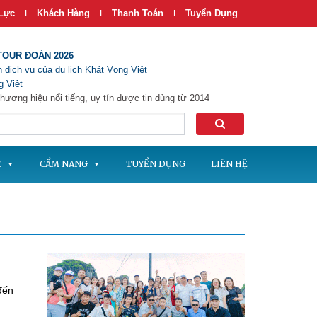
Lực
Khách Hàng
Thanh Toán
Tuyển Dụng
|
|
|
TOUR ĐOÀN 2026
 dịch vụ của du lịch Khát Vọng Việt
 Việt
hương hiệu nổi tiếng, uy tín được tin dùng từ 2014
C
CẨM NANG
TUYỂN DỤNG
LIÊN HỆ
đến