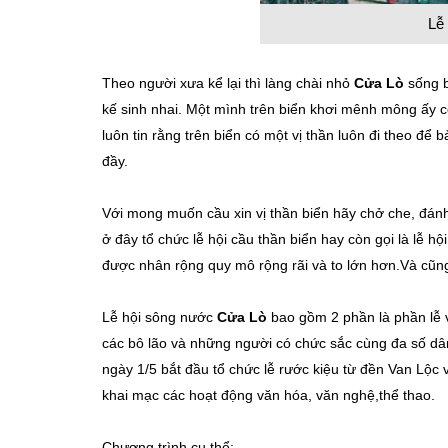
Lễ
Theo người xưa kể lại thì làng chài nhỏ
Cửa Lò
sống b
kế sinh nhai. Một mình trên biển khơi mênh mông ấy c
luôn tin rằng trên biển có một vị thần luôn đi theo đ
đầy.
Với mong muốn cầu xin vị thần biển hãy chở che, đán
ở đây tổ chức lễ hội cầu thần biển hay còn gọi là lễ 
được nhân rộng quy mô rộng rãi và to lớn hơn.Và cũng
Lễ hội sông nước
Cửa Lò
bao gồm 2 phần là phần lễ 
các bô lão và những người có chức sắc cùng đa số dâ
ngày 1/5 bắt đầu tổ chức lễ rước kiệu từ đền Van Lộc 
khai mạc các hoạt động văn hóa, văn nghệ,thể thao.
Chương trình cụ thể: