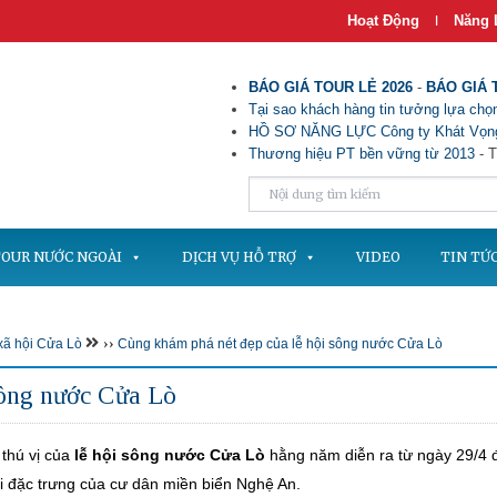
Hoạt Động
Năng 
|
BÁO GIÁ TOUR LẺ 2026
-
BÁO GIÁ 
Tại sao khách hàng tin tưởng lựa chọn
HỒ SƠ NĂNG LỰC Công ty Khát Vọng
Thương hiệu PT bền vững từ 2013
- T
OUR NƯỚC NGOÀI
DỊCH VỤ HỖ TRỢ
VIDEO
TIN TỨ
››
xã hội Cửa Lò
Cùng khám phá nét đẹp của lễ hội sông nước Cửa Lò
sông nước Cửa Lò
 thú vị của
lễ hội sông nước
Cửa Lò
hằng năm diễn ra từ ngày 29/4 
ội đặc trưng của cư dân miền biển Nghệ An.