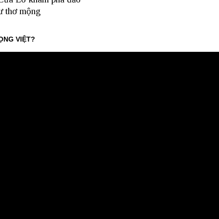
 thơ mộng
ỌNG VIỆT?