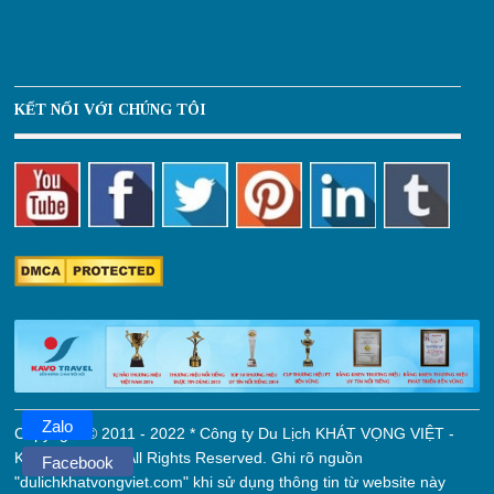
KẾT NỐI VỚI CHÚNG TÔI
Zalo
Copyright © 2011 - 2022 * Công ty Du Lịch KHÁT VỌNG VIỆT -
KAVO TRAVEL. All Rights Reserved. Ghi rõ nguồn
Facebook
"dulichkhatvongviet.com" khi sử dụng thông tin từ website này