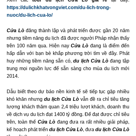
https://dulichkhatvongviet.com/du-lich-trong-
nuoc/du-lich-cua-lo/
Cửa Lò
đãng thành lập và phát triển được gần 20 năm
nhưng tiềm năng du lịch đã được người Pháp nhận thấy
trên 100 năm qua. Hiện nay
Cửa Lò
đang là điểm đến
hấp dẫn với bạn bè khắp phương trời tìm về đây. Phát
huy những tiềm năng sẵn có,
du lịch Cửa Lò
đang tập
trung mọi nguồn lực để sẵn sàng cho mùa du lịch mới
2014.
Dẫu biết theo dự báo nền kinh tế sẽ tiếp tục gặp nhiều
khó khăn nhưng
du lịch Cửa Lò
vẫn đề ra chỉ tiêu tăng
lượng khách thăm quan 2,4 triệu lượt khách, doanh thu
về dịch vụ du lịch đạt 1400 tỷ đồng. Để đạt được chỉ tiêu
trên, toàn thể
Cửa Lò
đang đưa ra rất nhiều giải pháp,
kế hoạch phát triển
du lịch Cửa Lò
, đưa
du lịch Cửa Lò