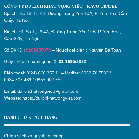
CÔNG TY DU LỊCH KHÁT VỌNG VIỆT – KAVO TRAVEL
Địa chỉ:
Số 18, Lô 4B, Đường Trung Yên 10A, P. Yên Hòa, Cầu
Giấy, Hà Nội
Địa chỉ cũ:
Số 1, Lô 4A, Đường Trung Yên 10B, P. Yên Hòa,
Cầu Giấy, Hà Nội
Số ĐKKD :
0105435079
– Người đại diện : Nguyễn Bá Toàn
Giấy phép lữ hành quốc tế:
01-1695/2022
Điện thoại: (024) 666 355 11 – Hotline:
0962.70.5533
*
0934.507.489
*
0855.002.652
Email:
dulichkhatvongviet@gmail.com
Website:
https://dulichkhatvongviet.com
DÀNH CHO KHÁCH HÀNG
Chính sách và quy định chung