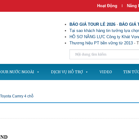
Hoạt Động
Năng 
|
BÁO GIÁ TOUR LẺ 2026
-
BÁO GIÁ 
Tại sao khách hàng tin tưởng lựa chọn
HỒ SƠ NĂNG LỰC Công ty Khát Vọng
Thương hiệu PT bền vững từ 2013
- T
OUR NƯỚC NGOÀI
DỊCH VỤ HỖ TRỢ
VIDEO
TIN TỨ
 Toyota Camry 4 chỗ
 VND