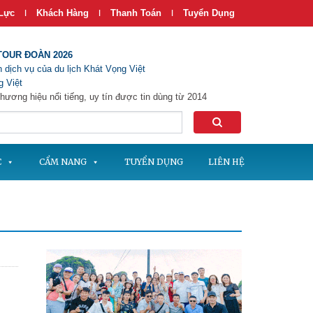
Lực
Khách Hàng
Thanh Toán
Tuyển Dụng
|
|
|
TOUR ĐOÀN 2026
 dịch vụ của du lịch Khát Vọng Việt
 Việt
hương hiệu nổi tiếng, uy tín được tin dùng từ 2014
C
CẨM NANG
TUYỂN DỤNG
LIÊN HỆ