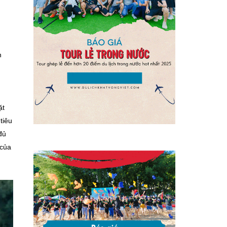
n
ặt
tiêu
đủ
 của