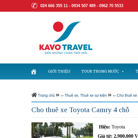
024 666 355 11 - 0934 507 489 -
0962 70 5533
GIỚI THIỆU
TOUR TRONG NƯỚC
T
››
››
Trang chủ
Thuê xe
,
Thuê xe sự kiện
Cho thuê xe
Cho thuê xe Toyota Camry 4 chỗ
Hiệu:
Toyota
Giá từ:
2,900,000