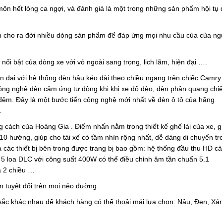
ôn hết lòng ca ngợi, và đánh giá là một trong những sản phẩm hội tụ 
n cho ra đời nhiều dòng sản phẩm để đáp ứng mọi nhu cầu của của ng
nổi bật của dòng xe với vỏ ngoài sang trọng, lịch lãm, hiện đại ….
ện đại với hệ thống đèn hậu kéo dài theo chiều ngang trên chiếc Camry
ông nghệ đèn cảm ứng tự động khi khi xe đổ đèo, đèn phản quang chi
êm. Đây là một bước tiến công nghệ mới nhất về đèn ô tô của hãng
.
 cách của Hoàng Gia . Điểm nhấn nằm trong thiết kế ghế lái của xe, 
10 hướng, giúp cho tài xế có tầm nhìn rộng nhất, dễ dàng di chuyển tr
a các thiết bị bên trong được trang bị bao gồm: hệ thống đầu thu HD c
g 5 loa DLC với công suất 400W có thể điều chỉnh âm tần chuẩn 5.1
a 2 chiều …
 tuyệt đối trên mọi nẻo đường.
sắc khác nhau để khách hàng có thể thoải mái lựa chọn: Nâu, Đen, Xá