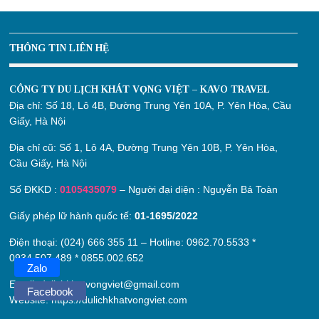
THÔNG TIN LIÊN HỆ
CÔNG TY DU LỊCH KHÁT VỌNG VIỆT – KAVO TRAVEL
Địa chỉ:
Số 18, Lô 4B, Đường Trung Yên 10A, P. Yên Hòa, Cầu
Giấy, Hà Nội
Địa chỉ cũ:
Số 1, Lô 4A, Đường Trung Yên 10B, P. Yên Hòa,
Cầu Giấy, Hà Nội
Số ĐKKD :
0105435079
– Người đại diện : Nguyễn Bá Toàn
Giấy phép lữ hành quốc tế:
01-1695/2022
Điện thoại: (024) 666 355 11 – Hotline:
0962.70.5533
*
0934.507.489
*
0855.002.652
Zalo
Email:
dulichkhatvongviet@gmail.com
Facebook
Website:
https://dulichkhatvongviet.com