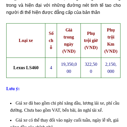
trong và hiện đại với những đường nét tinh tế tao cho
người đi thể hiện được đẳng cấp của bản thân
Giá
Phụ
Số
Phụ
trong
trội
Loại xe
ch
trội giờ
ngày
Km
ỗ
(VND)
(VND)
(VND)
19,350,0
322,50
2,150,
Lexus LS460
4
00
0
000
Lưu ý:
Giá xe đã bao gồm chi phí xăng dầu, lương lái xe, phí cầu
đường. Chưa bao gồm VAT, bến bãi, ăn nghỉ tài xế.
Giá xe có thể thay đổi vào ngày cuối tuần, ngày lễ tết, giá