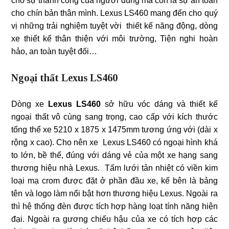
cho sự thành công của người dùng mà còn là sự an toàn
cho chín bản thân mình. Lexus LS460 mang đến cho quý
vị những trải nghiệm tuyệt vời thiết kế năng động, dòng
xe thiết kế thân thiện với môi trường, Tiện nghi hoàn
hảo, an toàn tuyệt đối…
Ngoại thất Lexus LS460
Dòng xe
Lexus LS460
sở hữu vóc dáng và thiết kế
ngoại thất vô cùng sang trọng, cao cấp với kích thước
tổng thể xe 5210 x 1875 x 1475mm tương ứng với (dài x
rộng x cao). Cho nên xe Lexus LS460 có ngoại hình khá
to lớn, bề thế, đúng với dáng vẻ của một xe hạng sang
thương hiệu nhà Lexus. Tấm lưới tản nhiệt có viền kim
loại mạ crom được đặt ở phần đầu xe, kế bên là bảng
tên và logo làm nổi bật hơn thương hiệu Lexus. Ngoài ra
thì hệ thống đèn được tích hợp hàng loạt tính năng hiện
đại. Ngoài ra gương chiếu hậu của xe có tích hợp các