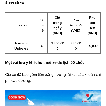
ái khi lái xe.
Giá
Phụ
Số
Phụ
trong
trội
Loại xe
ch
trội giờ
ngày
Km
ỗ
(VND)
(VND)
(VND)
Hyundai
3,500,00
250,00
45
15,000
Universe
0
0
Một vài lưu ý khi cho thuê xe du lịch 50 chỗ:
Giá xe đã bao gồm tiền xăng, lương lái xe, các khoản chi
phí cầu đường.