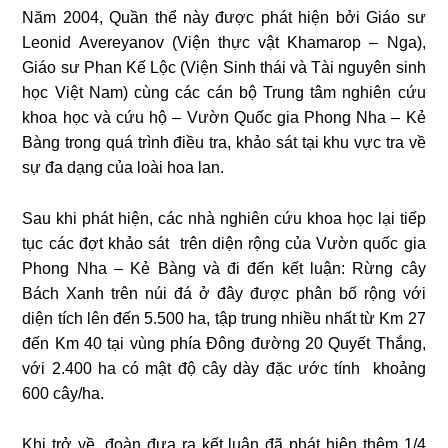
Năm 2004, Quần thể này được phát hiện bởi Giáo sư
Leonid Avereyanov (Viện thực vật Khamarop – Nga),
Giáo sư Phan Kế Lộc (Viện Sinh thái và Tài nguyên sinh
học Việt Nam) cùng các cán bộ Trung tâm nghiên cứu
khoa học và cứu hộ – Vườn Quốc gia Phong Nha – Kẻ
Bàng trong quá trình điều tra, khảo sát tại khu vực tra về
sự đa dạng của loài hoa lan.
Sau khi phát hiện, các nhà nghiên cứu khoa học lại tiếp
tục các đợt khảo sát trên diện rộng của Vườn quốc gia
Phong Nha – Kẻ Bàng và đi đến kết luận: Rừng cây
Bách Xanh trên núi đá ở đây được phân bố rộng với
diện tích lên đến 5.500 ha, tập trung nhiều nhất từ Km 27
đến Km 40 tại vùng phía Đông đường 20 Quyết Thắng,
với 2.400 ha có mật độ cây dày đặc ước tính khoảng
600 cây/ha.
Khi trở về, đoàn đưa ra kết luận đã phát hiện thêm 1/4