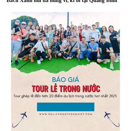
Bách Xanh núi đá hùng vĩ, kì bí tại Quảng Bình