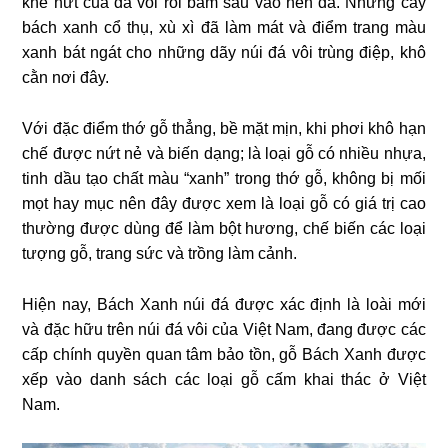
khe nứt của đá vôi rồi bám sâu vào nền đá. Những cây
bách xanh cổ thụ, xù xì đã làm mát và điểm trang màu
xanh bát ngát cho những dãy núi đá vôi trùng điệp, khô
cằn nơi đây.
Với đặc điểm thớ gỗ thẳng, bề mặt mịn, khi phơi khô hạn
chế được nứt nẻ và biến dạng; là loại gỗ có nhiều nhựa,
tinh dầu tạo chất màu “xanh” trong thớ gỗ, không bị mối
mọt hay mục nên đây được xem là loại gỗ có giá trị cao
thường được dùng để làm bột hương, chế biến các loại
tượng gỗ, trang sức và trồng làm cảnh.
Hiện nay, Bách Xanh núi đá được xác định là loài mới
và đặc hữu trên núi đá vôi của Việt Nam, đang được các
cấp chính quyền quan tâm bảo tồn, gỗ Bách Xanh được
xếp vào danh sách các loại gỗ cấm khai thác ở Việt
Nam.