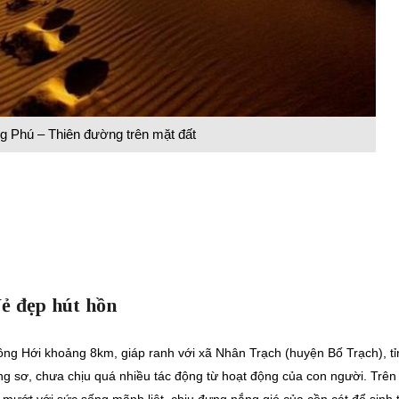
g Phú – Thiên đường trên mặt đất
ẻ đẹp hút hồn
g Hới khoảng 8km, giáp ranh với xã Nhân Trạch (huyện Bố Trạch), tỉ
g sơ, chưa chịu quá nhiều tác động từ hoạt động của con người. Trên
 mướt với sức sống mãnh liệt, chịu đựng nắng gió của cồn cát để sinh 