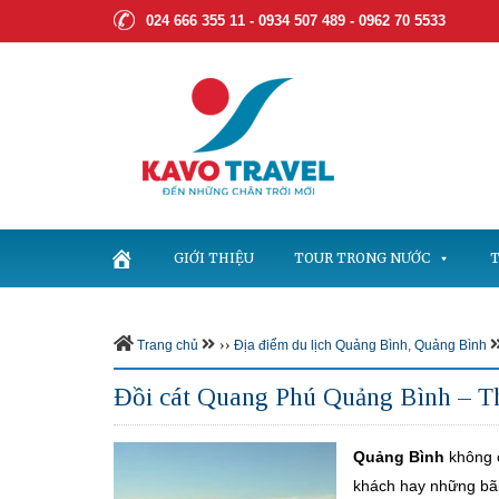
024 666 355 11 - 0934 507 489 -
0962 70 5533
GIỚI THIỆU
TOUR TRONG NƯỚC
T
››
Trang chủ
Địa điểm du lịch Quảng Bình
,
Quảng Bình
Đồi cát Quang Phú Quảng Bình – Th
Quảng Bình
không c
khách hay những bãi