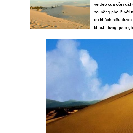
vẻ đẹp của
cồn cát
soi nắng pha lê với 
du khách hiểu được t
khách đừng quên ghé