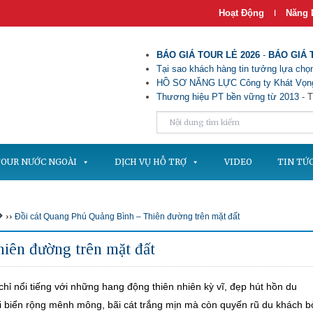
Hoạt Động
Năng 
|
BÁO GIÁ TOUR LẺ 2026
-
BÁO GIÁ 
Tại sao khách hàng tin tưởng lựa chọn
HỒ SƠ NĂNG LỰC Công ty Khát Vọng
Thương hiệu PT bền vững từ 2013
- T
OUR NƯỚC NGOÀI
DỊCH VỤ HỖ TRỢ
VIDEO
TIN TỨ
››
Đồi cát Quang Phú Quảng Bình – Thiên đường trên mặt đất
iên đường trên mặt đất
hỉ nổi tiếng với những hang động thiên nhiên kỳ vĩ, đẹp hút hồn du
 biển rộng mênh mông, bãi cát trắng mịn mà còn quyến rũ du khách b