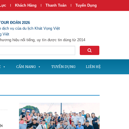
Lực
Khách Hàng
Thanh Toán
Tuyển Dụng
|
|
|
TOUR ĐOÀN 2026
 dịch vụ của du lịch Khát Vọng Việt
 Việt
hương hiệu nổi tiếng, uy tín được tin dùng từ 2014
C
CẨM NANG
TUYỂN DỤNG
LIÊN HỆ
ởi