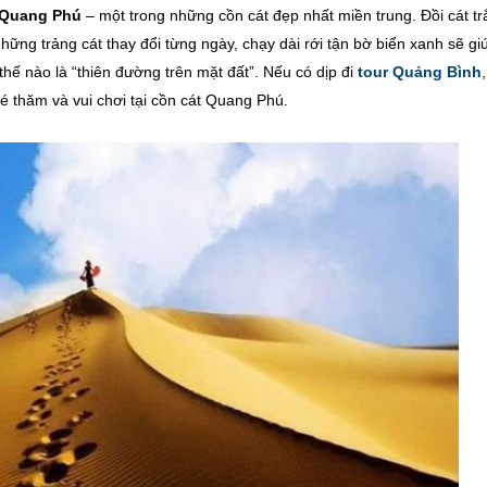
 Quang Phú
– một trong những cồn cát đẹp nhất miền trung. Đồi cát t
những trảng cát thay đổi từng ngày, chạy dài rới tận bờ biển xanh sẽ gi
hế nào là “thiên đường trên mặt đất”. Nếu có dịp đi
tour Quảng Bình
 thăm và vui chơi tại cồn cát Quang Phú.