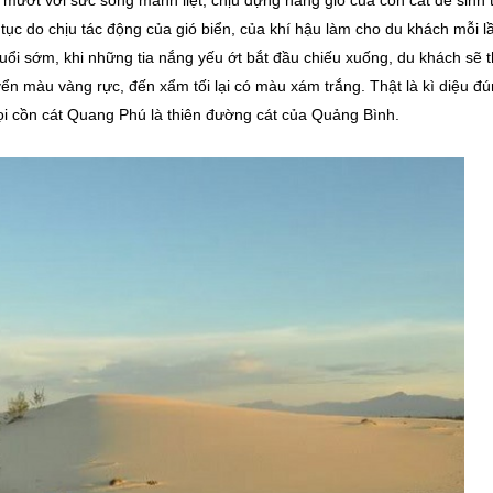
tục do chịu tác động của gió biển, của khí hậu làm cho du khách mỗi l
uổi sớm, khi những tia nắng yếu ớt bắt đầu chiếu xuống, du khách sẽ 
yển màu vàng rực, đến xẩm tối lại có màu xám trắng. Thật là kì diệu đ
ọi cồn cát Quang Phú là thiên đường cát của Quảng Bình.