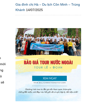
Gia đình chị Hà – Du lịch Côn Minh – Trùng
Khánh
14/07/2025
n
 mới
ong
rò
 sẽ