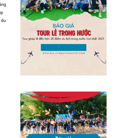
rắng
úp
, du