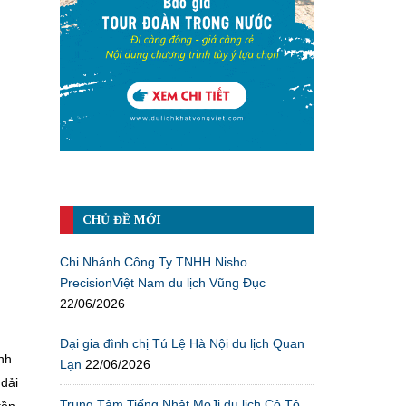
CHỦ ĐỀ MỚI
Chi Nhánh Công Ty TNHH Nisho
PrecisionViệt Nam du lịch Vũng Đục
22/06/2026
Đại gia đình chị Tú Lệ Hà Nội du lịch Quan
nh
Lạn
22/06/2026
 dải
Trung Tâm Tiếng Nhật MoJi du lịch Cô Tô
tồn.