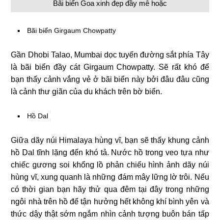
Bãi biển Goa xinh đẹp đầy mê hoặc
Bãi biển Girgaum Chowpatty
Gần Dhobi Talao, Mumbai dọc tuyến đường sắt phía Tây
là bãi biển đầy cát Girgaum Chowpatty. Sẽ rất khó để
bạn thấy cảnh vắng vẻ ở bãi biển này bởi đâu đâu cũng
là cảnh thư giãn của du khách trên bờ biển.
Hồ Dal
Giữa dãy núi Himalaya hùng vĩ, bạn sẽ thấy khung cảnh
hồ Dal tĩnh lặng đến khó tả. Nước hồ trong veo tựa như
chiếc gương soi khổng lồ phản chiếu hình ảnh dãy núi
hùng vĩ, xung quanh là những đám mây lững lờ trôi. Nếu
có thời gian bạn hãy thử qua đêm tại đây trong những
ngôi nhà trên hồ để tận hưởng hết không khí bình yên và
thức dậy thật sớm ngắm nhìn cảnh tượng buôn bán tấp