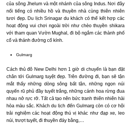
của sông Jhelum và một nhánh của sông Indus. Nơi đây
nổi tiếng có nhiều hồ và thuyền nhà cùng thiên nhiên
tươi đẹp. Du lịch Srinagar du khách có thể kết hợp các
hoạt động vui chơi ngoài trời như chèo thuyền shikara
với tham quan Vườn Mughal, đi bộ ngắm các thành phố
cổ và thánh đường cổ kính.
Gulmarg
Cách thủ đô New Delhi hơn 1 giờ di chuyển là bạn đặt
chân tới Gulmarg tuyệt đẹp. Trên đường đi, bạn sẽ tận
mắt thấy những dòng sông bất tận, những ngọn núi
quyến rũ phủ đầy tuyết trắng, những cánh hoa rừng đua
nhau nở rực rỡ. Tất cả tạo nên bức tranh thiên nhiên hài
hòa màu sắc. Khách du lịch đến Gulmarg còn có cơ hội
trải nghiệm các hoạt động thú vị khác như đạp xe, leo
núi, trượt tuyết, đi thuyền đáy bằng,…