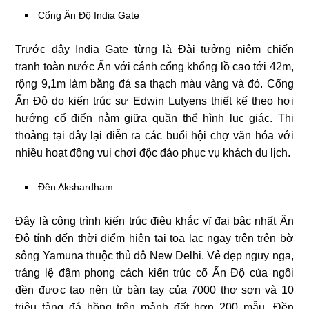
Cổng Ấn Độ India Gate
Trước đây India Gate từng là Đài tưởng niệm chiến
tranh toàn nước Ấn với cánh cổng khổng lồ cao tới 42m,
rộng 9,1m làm bằng đá sa thạch màu vàng và đỏ. Cổng
Ấn Độ do kiến trúc sư Edwin Lutyens thiết kế theo hơi
hướng cổ điển nằm giữa quần thể hình lục giác. Thi
thoảng tại đây lại diễn ra các buổi hội chợ văn hóa với
nhiều hoạt động vui chơi độc đáo phục vụ khách du lịch.
Đền Akshardham
Đây là công trình kiến trúc điêu khắc vĩ đại bậc nhất Ấn
Độ tính đến thời điểm hiện tại tọa lạc ngạy trên trên bờ
sông Yamuna thuộc thủ đô New Delhi. Vẻ đẹp nguy nga,
tráng lệ đậm phong cách kiến trúc cổ Ấn Độ của ngôi
đền được tạo nên từ bàn tay của 7000 thợ sơn và 10
triệu tảng đá hồng trên mảnh đất hơn 200 mẫu. Đền