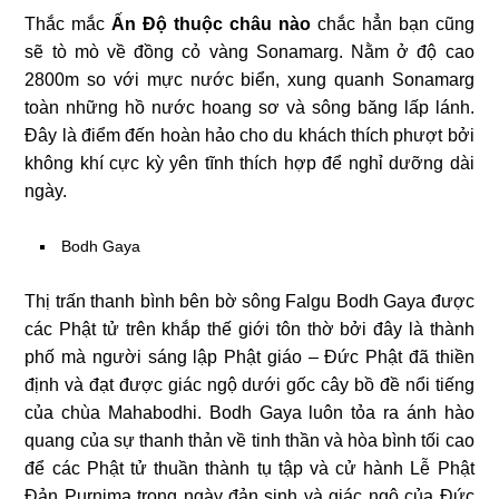
Thắc mắc
Ấn Độ thuộc châu nào
chắc hẳn bạn cũng
sẽ tò mò về đồng cỏ vàng Sonamarg. Nằm ở độ cao
2800m so với mực nước biển, xung quanh Sonamarg
toàn những hồ nước hoang sơ và sông băng lấp lánh.
Đây là điểm đến hoàn hảo cho du khách thích phượt bởi
không khí cực kỳ yên tĩnh thích hợp để nghỉ dưỡng dài
ngày.
Bodh Gaya
Thị trấn thanh bình bên bờ sông Falgu Bodh Gaya được
các Phật tử trên khắp thế giới tôn thờ bởi đây là thành
phố mà người sáng lập Phật giáo – Đức Phật đã thiền
định và đạt được giác ngộ dưới gốc cây bồ đề nổi tiếng
của chùa Mahabodhi. Bodh Gaya luôn tỏa ra ánh hào
quang của sự thanh thản về tinh thần và hòa bình tối cao
để các Phật tử thuần thành tụ tập và cử hành Lễ Phật
Đản Purnima trong ngày đản sinh và giác ngộ của Đức