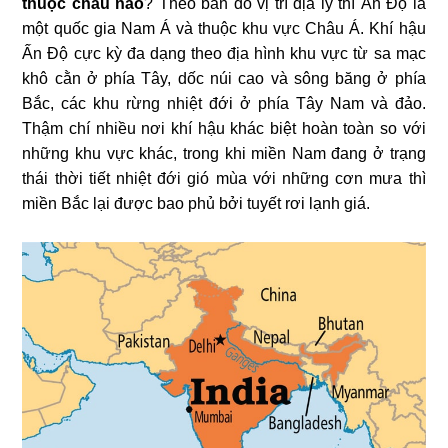
thuộc châu nào
? Theo bản đồ vị trí địa lý thì Ấn Độ là
một quốc gia Nam Á và thuộc khu vực Châu Á. Khí hậu
Ấn Độ cực kỳ đa dạng theo địa hình khu vực từ sa mạc
khô cằn ở phía Tây, dốc núi cao và sông băng ở phía
Bắc, các khu rừng nhiệt đới ở phía Tây Nam và đảo.
Thậm chí nhiều nơi khí hậu khác biệt hoàn toàn so với
những khu vực khác, trong khi miền Nam đang ở trạng
thái thời tiết nhiệt đới gió mùa với những cơn mưa thì
miền Bắc lại được bao phủ bởi tuyết rơi lạnh giá.