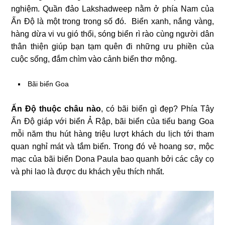
nghiệm. Quần đảo Lakshadweep nằm ở phía Nam của
Ấn Độ là một trong trong số đó. Biển xanh, nắng vàng,
hàng dừa vi vu gió thổi, sóng biển rì rào cùng người dân
thân thiện giúp bạn tạm quên đi những ưu phiền của
cuộc sống, đắm chìm vào cảnh biển thơ mộng.
Bãi biển Goa
Ấn Độ thuộc châu nào
, có bãi biển gì đẹp? Phía Tây
Ấn Độ giáp với biển Ả Rập, bãi biển của tiểu bang Goa
mỗi năm thu hút hàng triệu lượt khách du lịch tới tham
quan nghỉ mát và tắm biển. Trong đó vẻ hoang sơ, mộc
mạc của bãi biển Dona Paula bao quanh bởi các cây cọ
và phi lao là được du khách yêu thích nhất.