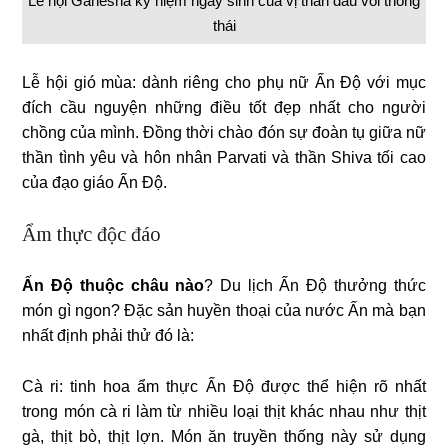
Lễ hội Ganesha kỷ niệm ngày sinh của vị thần đầu voi thông
thái
Lễ hội gió mùa: dành riêng cho phụ nữ Ấn Độ với mục
đích cầu nguyện những điều tốt đẹp nhất cho người
chồng của mình. Đồng thời chào đón sự đoàn tụ giữa nữ
thần tình yêu và hôn nhân Parvati và thần Shiva tối cao
của đạo giáo Ấn Độ.
Ẩm thực độc đáo
Ấn Độ thuộc châu nào
? Du lịch Ấn Độ thưởng thức
món gì ngon? Đặc sản huyền thoại của nước Ấn mà bạn
nhất định phải thử đó là:
Cà ri: tinh hoa ẩm thực Ấn Độ được thể hiện rõ nhất
trong món cà ri làm từ nhiều loại thịt khác nhau như thịt
gà, thịt bò, thịt lợn. Món ăn truyền thống này sử dụng