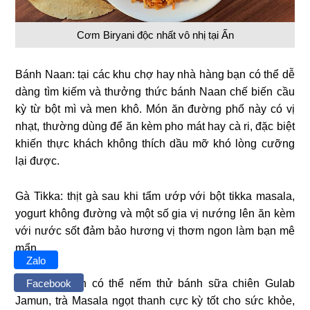
Cơm Biryani độc nhất vô nhị tại Ấn
Bánh Naan: tại các khu chợ hay nhà hàng bạn có thể dễ
dàng tìm kiếm và thưởng thức bánh Naan chế biến cầu
kỳ từ bột mì và men khô. Món ăn đường phố này có vị
nhạt, thường dùng để ăn kèm pho mát hay cà ri, đặc biệt
khiến thực khách không thích dầu mỡ khó lòng cưỡng
lại được.
Gà Tikka: thịt gà sau khi tẩm ướp với bột tikka masala,
yogurt không đường và một số gia vị nướng lên ăn kèm
với nước sốt đảm bảo hương vị thơm ngon làm bạn mê
mẩn.
Zalo
Facebook
Ngoài ra, bạn có thể nếm thử bánh sữa chiên Gulab
Jamun, trà Masala ngọt thanh cực kỳ tốt cho sức khỏe,