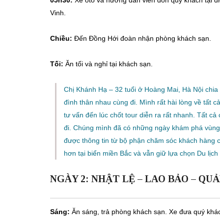
05h30:
Xe ôtô và hướng dẫn viên đón quý khách tại đi
Vinh.
Chiều:
Đến Đồng Hới đoàn nhận phòng khách sạn.
Tối:
Ăn tối và nghỉ tại khách sạn.
Chị Khánh Hạ – 32 tuổi ở Hoàng Mai, Hà Nội chia
đình thân nhau cùng đi. Mình rất hài lòng về tất 
tư vấn đến lúc chốt tour diễn ra rất nhanh. Tất cả 
đi. Chúng mình đã có những ngày khám phá vùng 
được thông tin từ bộ phận chăm sóc khách hàng củ
hơn tại biển miền Bắc và vẫn giữ lựa chọn Du lịch
NGÀY 2: NHẬT LỆ – LAO BẢO – QUẢNG 
Sáng:
Ăn sáng, trả phòng khách sạn. Xe đưa quý khá