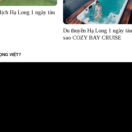
lịch Hạ Long 1 ngày tàu
Du thuyền Hạ Long 1 ngày tàu
sao COZY BAY CRUISE
ỌNG VIỆT?