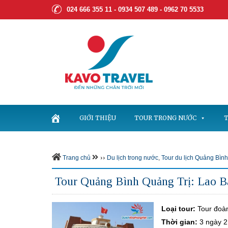
024 666 355 11 - 0934 507 489 -
0962 70 5533
GIỚI THIỆU
TOUR TRONG NƯỚC
T
››
Trang chủ
Du lịch trong nước
,
Tour du lịch Quảng Bình
Tour Quảng Bình Quảng Trị: Lao B
Loại tour:
Tour đoà
Thời gian:
3 ngày 