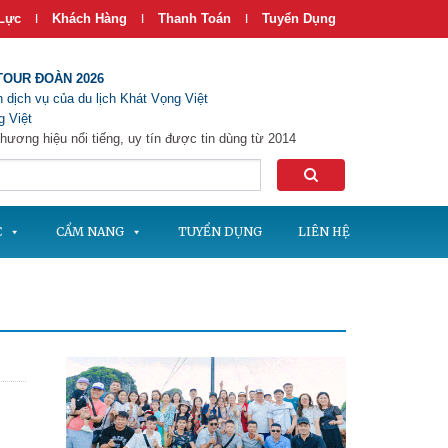
Lực
Khách Hàng
Thanh Toán
Tuyển Dụng
|
|
|
TOUR ĐOÀN 2026
 dịch vụ của du lịch Khát Vọng Việt
 Việt
hương hiệu nổi tiếng, uy tín được tin dùng từ 2014
C
CẨM NANG
TUYỂN DỤNG
LIÊN HỆ