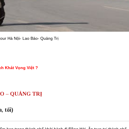
tour Hà Nội- Lao Bảo- Quảng Trị
ch Khát Vọng Việt
?
ẢO – QUẢNG TRỊ
 tối)