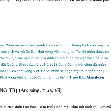
ểm hẹn trong thành phố khởi hành đi Đồng Hới. Ăn trưa tại thành phố
 sẻ: “Mùa hè năm trước mình có book tour đi Quảng Bình cho mấy gia
cả các dịch vụ mà Du lịch khát vọng Việt mang lại. Từ khi nhận được sự
các thủ tục các bạn lo hết, gia đình chúng mình chỉ việc xách ba lô và
đất Quảng Bình thật thú vị. Hè 2019 đang đến, mình cũng đã nhận
a Du lịch khát vọng Việt. Có lẽ, mình sẽ chọn một tour ngắn ngày
 Khát vọng Việt là người đồng hành uy tín” –
Theo Báo
Afamily.vn
TRỊ (Ăn: sáng, trưa, tối)
ch đi cửa khẩu Lao Bảo – cửa khẩu biên mậu sầm uất nhất khu vực mi