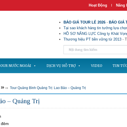
Hoạt Động
Năng 
|
BÁO GIÁ TOUR LẺ 2026
-
BÁO GIÁ 
Tại sao khách hàng tin tưởng lựa chọn
HỒ SƠ NĂNG LỰC Công ty Khát Vọng
Thương hiệu PT bền vững từ 2013
- T
OUR NƯỚC NGOÀI
DỊCH VỤ HỖ TRỢ
VIDEO
TIN TỨ
››
Tour Quảng Bình Quảng Trị: Lao Bảo – Quảng Trị
ảo – Quảng Trị
n
2 đêm