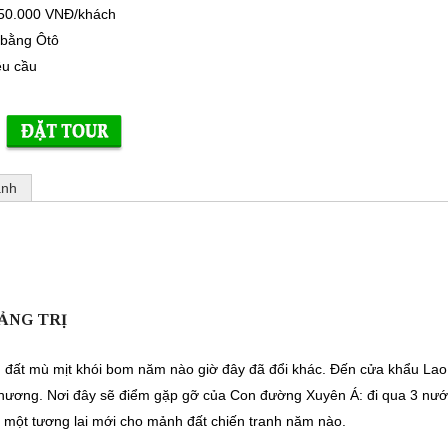
50.000 VNĐ/khách
 bằng Ôtô
êu cầu
ảnh
UẢNG TRỊ
 đất mù mịt khói bom năm nào giờ đây đã đổi khác. Đến cửa khẩu Lao
o thương. Nơi đây sẽ điểm gặp gỡ của Con đường Xuyên Á: đi qua 3 nư
 một tương lai mới cho mảnh đất chiến tranh năm nào.